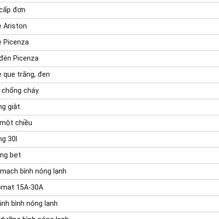
 cấp đơn
e Ariston
e Picenza
đèn Picenza
e que trắng, đen
 chống cháy
g giật
một chiều
g 30l
ng bẹt
mạch bình nóng lạnh
omat 15A-30A
inh bình nóng lạnh