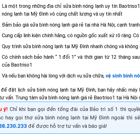
Là một trong những địa chỉ sửa bình nóng lạnh uy tín Baotriso
nóng lạnh tại Mỹ Đình vô cùng chất lượng và uy tín nhất
Đảm bảo giá
sửa bình nóng lạnh giá rẻ
tại nhà Hà Nội, cạnh tran
Cung cấp linh kiện chính hãng, có nguồn gốc xuất xứ rõ ràng. C
Quy trình sửa bình nóng lạnh tại Mỹ Đình nhanh chóng và không 
Có chính sách bảo hành “ 1 đổi 1” và thời gian từ 12 tháng sau
của Baotriso1
Và nếu bạn không hài lòng với dịch vụ sửa chữa,
vệ sinh bình nó
 để đặt lịch sửa bình nóng lạnh tại Mỹ Đình, bạn hãy nhấc máy 
tư vấn. Trung
tâm sửa bình nóng lạnh giá rẻ Baotriso1 tại
Hà Nội
s
u ý!
Chỉ khi bạn gọi đến tổng đài của Bảo trì số 1 thì quy
ác hay gọi thợ
sửa bình nóng lạnh tại Mỹ Đình
ngoài thì s
88.230.233
để được hỗ trợ tư vấn và báo giá!