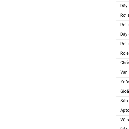
Dây
Rơ l
Rơ l
Dây 
Rơ l
Role
Chốn
Van 
Zoăn
Gioă
Sửa 
Apt
Vệ s