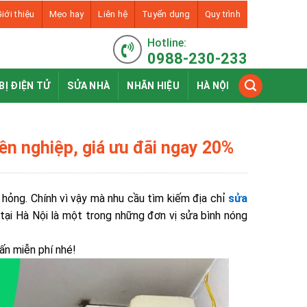
iới thiệu
Mẹo hay
Liên hệ
Tuyển dụng
Quy trình
Hotline:
0988-230-233
BỊ ĐIỆN TỬ
SỬA NHÀ
NHÃN HIỆU
HÀ NỘI
yên nghiệp, giá ưu đãi ngay 20%
 hỏng. Chính vì vậy mà nhu cầu tìm kiếm địa chỉ
sửa
tại Hà Nội là một trong những đơn vị sửa bình nóng
ấn miễn phí nhé!