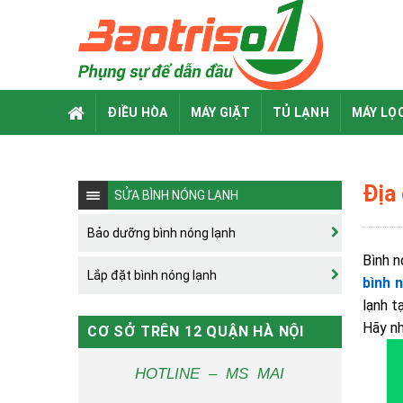
Skip
to
content
ĐIỀU HÒA
MÁY GIẶT
TỦ LẠNH
MÁY LỌ
Địa
SỬA BÌNH NÓNG LẠNH
Bảo dưỡng bình nóng lạnh
Bình n
Lắp đặt bình nóng lạnh
bình 
lạnh t
Hãy nh
CƠ SỞ TRÊN 12 QUẬN HÀ NỘI
HOTLINE – MS MAI