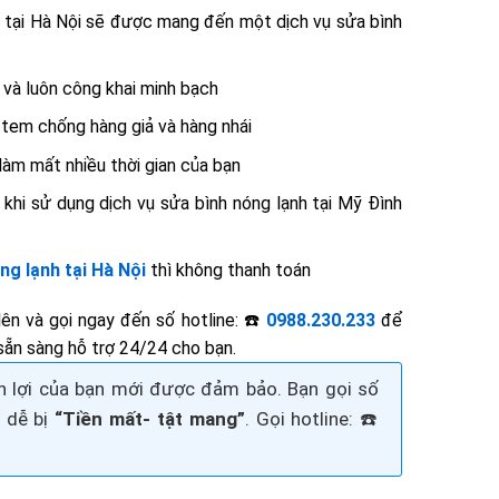
1 tại Hà Nội sẽ được mang đến một dịch vụ sửa bình
h và luôn công khai minh bạch
ó tem chống hàng giả và hàng nhái
làm mất nhiều thời gian của bạn
 khi sử dụng dịch vụ sửa bình nóng lạnh tại Mỹ Đình
ng lạnh tại Hà Nội
thì không thanh toán
lên và gọi ngay đến số hotline: ☎️
0988.230.233
để
ẵn sàng hỗ trợ 24/24 cho bạn.
ền lợi của bạn mới được đảm bảo. Bạn gọi số
ẽ dễ bị
“Tiền mất- tật mang”
. Gọi
hotline: ☎️