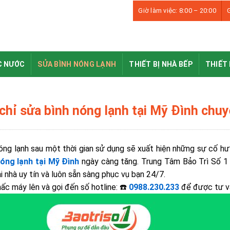
Giờ làm việc: 8:00 – 20:00
G
C NƯỚC
SỬA BÌNH NÓNG LẠNH
THIẾT BỊ NHÀ BẾP
THIẾT 
 chỉ sửa bình nóng lạnh tại Mỹ Đình chu
óng lạnh sau một thời gian sử dụng sẽ xuất hiện những sự cố hư
nóng lạnh tại Mỹ Đình
ngày càng tăng. Trung Tâm Bảo Trì Số 1 
ại nhà uy tín và luôn sẵn sàng phục vụ bạn 24/7.
ấc máy lên và gọi đến số hotline: ☎️
0988.230.233
để được tư v