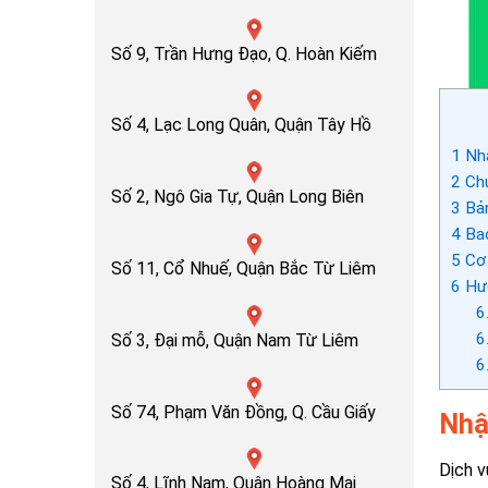
Số 9, Trần Hưng Đạo, Q. Hoàn Kiếm
Số 4, Lạc Long Quân, Quận Tây Hồ
1
Nhậ
2
Chu
Số 2, Ngô Gia Tự, Quận Long Biên
3
Bản
4
Bao
5
Cơ 
Số 11, Cổ Nhuế, Quận Bắc Từ Liêm
6
Hướ
6
6
Số 3, Đại mỗ, Quận Nam Từ Liêm
6
Số 74, Phạm Văn Đồng, Q. Cầu Giấy
Nhậ
Dịch v
Số 4, Lĩnh Nam, Quận Hoàng Mai