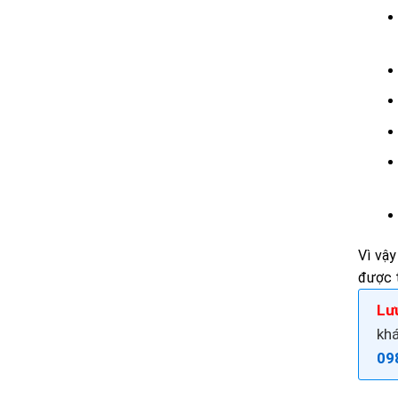
Vì vậy
được 
Lư
kh
09