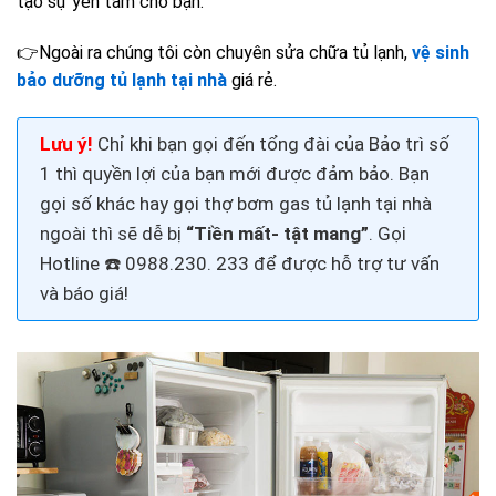
tạo sự yên tâm cho bạn.
👉
Ngoài ra chúng tôi còn chuyên sửa chữa tủ lạnh,
vệ sinh
bảo dưỡng tủ lạnh tại nhà
giá rẻ.
Lưu ý!
Chỉ khi bạn gọi đến tổng đài của Bảo trì số
1 thì quyền lợi của bạn mới được đảm bảo. Bạn
gọi số khác hay gọi thợ
bơm gas tủ lạnh tại nhà
ngoài thì sẽ dễ bị
“Tiền mất- tật mang”
. Gọi
H
otline ☎️ 0988.230. 233
để được hỗ trợ tư vấn
và báo giá!