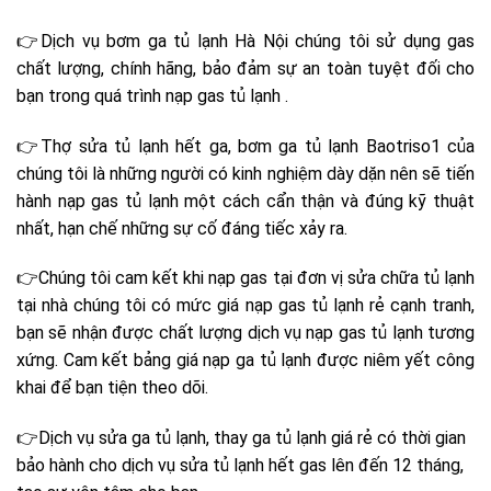
👉Dịch vụ
bơm ga tủ lạnh Hà Nội c
húng tôi sử dụng gas
chất lượng, chính hãng, bảo đảm sự an toàn tuyệt đối cho
bạn trong quá trình nạp gas tủ lạnh .
👉Thợ sửa
tủ lạnh hết ga, bơm ga tủ lạnh Baotriso1
của
chúng tôi là những người có kinh nghiệm dày dặn nên sẽ tiến
hành nạp gas tủ lạnh một cách cẩn thận và đúng kỹ thuật
nhất, hạn chế những sự cố đáng tiếc xảy ra.
👉Chúng tôi cam kết khi nạp gas tại đơn vị
sửa chữa tủ lạnh
tại nhà
chúng tôi có mức
giá nạp gas tủ lạnh
rẻ cạnh tranh,
bạn sẽ nhận được chất lượng dịch vụ nạp gas tủ lạnh tương
xứng. Cam kết
bảng giá nạp ga tủ lạnh được niêm yết công
khai để bạn tiện theo dõi.
👉Dịch vụ s
ửa ga tủ lạnh,
t
hay ga tủ lạnh giá rẻ có t
hời gian
bảo hành cho dịch vụ
sửa tủ lạnh hết gas
lên đến 12 tháng,