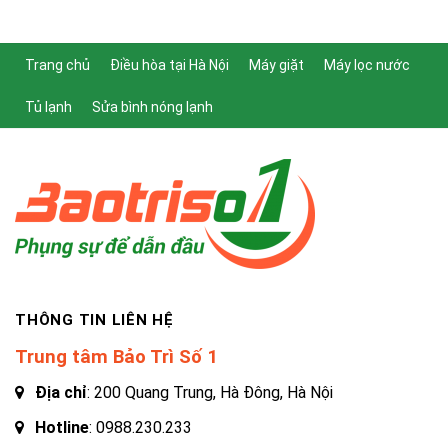
Trang chủ
Điều hòa tại Hà Nội
Máy giặt
Máy lọc nước
Tủ lạnh
Sửa bình nóng lạnh
THÔNG TIN LIÊN HỆ
Trung tâm Bảo Trì Số 1
Địa chỉ
: 200 Quang Trung, Hà Đông, Hà Nội
Hotline
:
0988.230.233