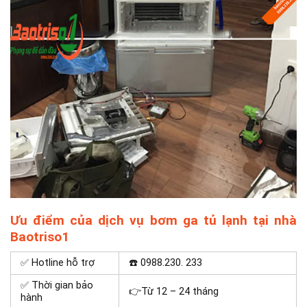
Ưu điểm của dịch vụ bơm ga tủ lạnh tại nhà
Baotriso1
✅ Hotline hỗ trợ
☎️ 0988.230. 233
✅ Thời gian bảo
👉Từ 12 – 24 tháng
hành