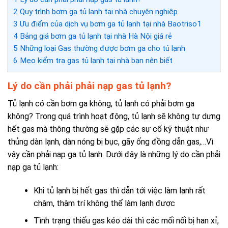
2
Quy trình bơm ga tủ lạnh tại nhà chuyên nghiệp
3
Ưu điểm của dịch vụ bơm ga tủ lạnh tại nhà Baotriso1
4
Bảng giá bơm ga tủ lạnh tại nhà Hà Nội giá rẻ
5
Những loại Gas thường được bơm ga cho tủ lạnh
6
Mẹo kiểm tra gas tủ lạnh tại nhà bạn nên biết
Lý do cần phải phải nạp gas tủ lạnh?
Tủ lạnh có cần bơm ga không,
tủ lạnh có phải bơm ga
không
? Trong quá trình hoạt động, tủ lạnh sẽ không tự dưng
hết gas mà thông thường sẽ gặp các sự cố kỹ thuật như
thủng dàn lạnh, dàn nóng bị bục, gãy ống đồng dẫn gas,…Vì
vậy cần phải nạp ga tủ lạnh. Dưới đây là những lý do cần phải
nạp ga tủ lạnh:
Khi tủ lạnh bị hết gas thì dẫn tới việc làm lạnh rất
chậm, thậm trí không thể làm lạnh được
Tình trạng thiếu gas kéo dài thì các mối nối bị han xỉ,