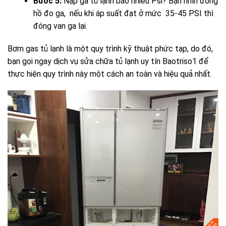
Bước 5:
N
ạp ga tủ lạnh bao nhiêu Psi?
Bạn nhìn đồng
hồ đo ga, nếu khi áp suất đạt ở mức 35-45 PSI thì
đóng van ga lại.
Bơm gas tủ lạnh là một quy trình kỹ thuật phức tạp, do đó,
bạn gọi ngay dịch vụ sửa chữa tủ lạnh uy tín Baotriso1 để
thực hiện quy trình này một cách an toàn và hiệu quả nhất.