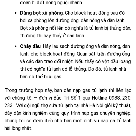
đoạn bị đốt nóng nguội nhanh.
Dùng bọt xà phòng
: Cho block hoạt động sau đó
bôi xà phòng lên đường ống, dàn nóng và dàn lạnh.
Bọt xà phòng nổi lên có nghĩa là tủ lạnh bị thủng dàn,
thường thì hay thấy ở dàn lạnh.
Chảy dầu
: Hãy lau sạch đường ống và dàn nóng, dàn
lạnh, cho block hoạt động. Quan sát trên đường ống
và các dàn trao đổi nhiệt. Nếu thấy có vệt dầu loang
thì có nghĩa tủ lạnh có lỗ thủng. Do đó, tủ lạnh nhà
bạn có thể bị xì gas.
Trong trường hợp này, bạn cần nạp gas tủ lạnh thì liên lạc
với chúng tôi – đơn vị Bảo Trì Số 1 qua Hotline 0988. 230.
233.
Với đội ngũ thợ sửa tủ lạnh tại nhà Hà Nội giỏi kỹ thuật,
dày dặn kinh nghiệm cùng quy trình nạp gas chuyên nghiệp,
chúng tôi sẽ đem đến cho bạn một dịch vụ nạp ga tủ lạnh
hài lòng nhất.