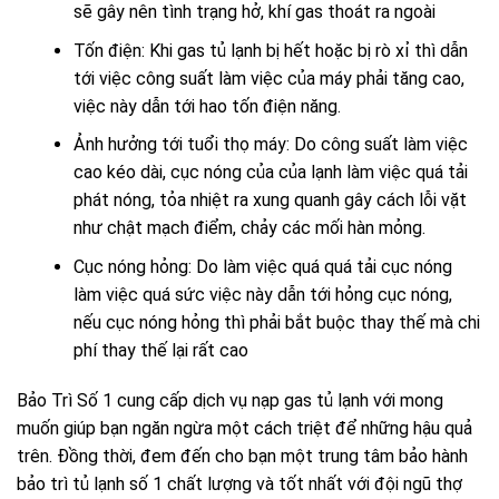
sẽ gây nên tình trạng hở, khí gas thoát ra ngoài
Tốn điện: Khi gas tủ lạnh bị hết hoặc bị rò xỉ thì dẫn
tới việc công suất làm việc của máy phải tăng cao,
việc này dẫn tới hao tốn điện năng.
Ảnh hưởng tới tuổi thọ máy: Do công suất làm việc
cao kéo dài, cục nóng của của lạnh làm việc quá tải
phát nóng, tỏa nhiệt ra xung quanh gây cách lỗi vặt
như chật mạch điểm, chảy các mối hàn mỏng.
Cục nóng hỏng: Do làm việc quá quá tải cục nóng
làm việc quá sức việc này dẫn tới hỏng cục nóng,
nếu cục nóng hỏng thì phải bắt buộc thay thế mà chi
phí thay thế lại rất cao
Bảo Trì Số 1 cung cấp dịch vụ nạp gas tủ lạnh với mong
muốn giúp bạn ngăn ngừa một cách triệt để những hậu quả
trên. Đồng thời, đem đến cho bạn một
trung tâm bảo hành
bảo trì tủ lạnh số 1
chất lượng và tốt nhất với đội ngũ thợ