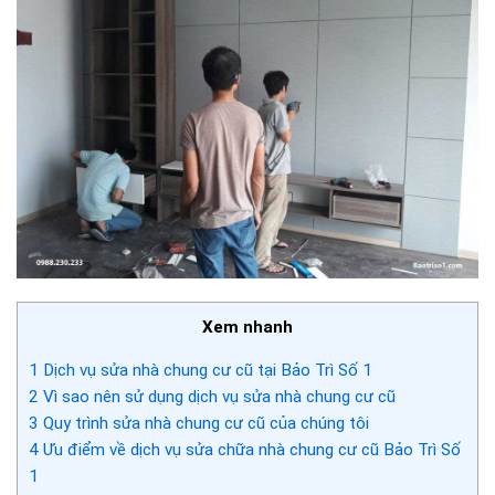
Xem nhanh
1
Dịch vụ sửa nhà chung cư cũ tại Bảo Trì Số 1
2
Vì sao nên sử dụng dịch vụ sửa nhà chung cư cũ
3
Quy trình sửa nhà chung cư cũ của chúng tôi
4
Ưu điểm về dịch vụ sửa chữa nhà chung cư cũ Bảo Trì Số
1