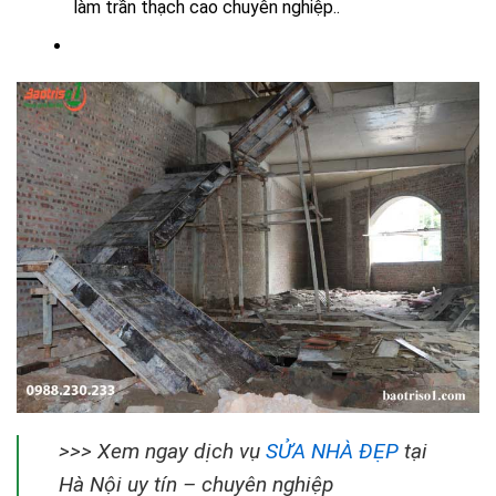
làm trần thạch cao chuyên nghiệp..
>>> Xem ngay dịch vụ
SỬA NHÀ ĐẸP
tại
Hà Nội uy tín – chuyên nghiệp