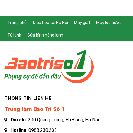
Trang chủ
Điều hòa tại Hà Nội
Máy giặt
Máy lọc nước
Tủ lạnh
Sửa bình nóng lạnh
THÔNG TIN LIÊN HỆ
Trung tâm Bảo Trì Số 1
Địa chỉ
: 200 Quang Trung, Hà Đông, Hà Nội
Hotline
:
0988.230.233