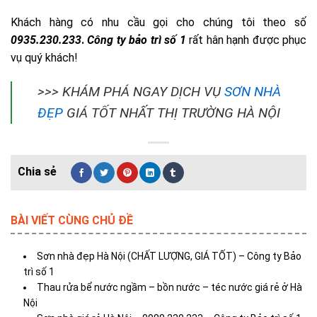
Khách hàng có nhu cầu gọi cho chúng tôi theo số
0935.230.233
.
Công ty bảo trì số 1
rất hân hạnh được phục
vụ quý khách!
>>> KHÁM PHÁ NGAY DỊCH VỤ
SƠN NHÀ
ĐẸP
GIÁ TỐT NHẤT THỊ TRƯỜNG HÀ NỘI
BÀI VIẾT CÙNG CHỦ ĐỀ
Sơn nhà đẹp Hà Nội (CHẤT LƯỢNG, GIÁ TỐT) – Công ty Bảo
trì số 1
Thau rửa bể nước ngầm – bồn nước – téc nước giá rẻ ở Hà
Nội