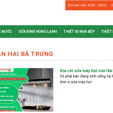
Giờ làm việc: 8:00 – 20:00
G
C NƯỚC
SỬA BÌNH NÓNG LẠNH
THIẾT BỊ NHÀ BẾP
THIẾT 
ẬN HAI BÀ TRƯNG
Địa chỉ sửa máy hút mùi Hai 
Có phải bạn đang sinh sống tại
đơn vị sửa máy hút