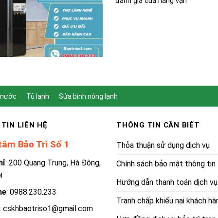
đánh giá của hàng vạn
 nước
Tủ lạnh
Sửa bình nóng lạnh
TIN LIÊN HỆ
THÔNG TIN CẦN BIẾT
tâm Bảo Trì Số 1
Thỏa thuận sử dụng dịch vụ
hỉ
: 200 Quang Trung, Hà Đông,
Chính sách bảo mật thông tin
i
Hướng dẫn thanh toán dịch vụ
ne
:
0988.230.233
Tranh chấp khiếu nại khách hà
: cskhbaotriso1@gmail.com