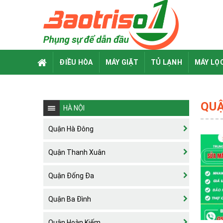
Skip
to
content
ĐIỀU HÒA
MÁY GIẶT
TỦ LẠNH
MÁY LỌ
QU
HÀ NỘI
Quận Hà Đông
Quận Thanh Xuân
Quận Đống Đa
Quận Ba Đình
Quận Hoàn Kiếm