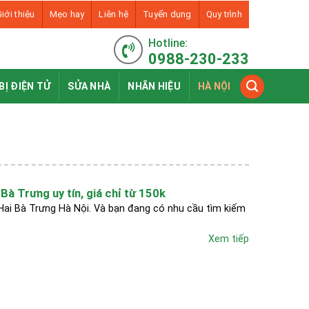
iới thiệu
Mẹo hay
Liên hệ
Tuyển dụng
Quy trình
Hotline:
0988-230-233
BỊ ĐIỆN TỬ
SỬA NHÀ
NHÃN HIỆU
HÀ NỘI
Bà Trưng uy tín, giá chỉ từ 150k
 Hai Bà Trưng Hà Nội. Và bạn đang có nhu cầu tìm kiếm
Xem tiếp