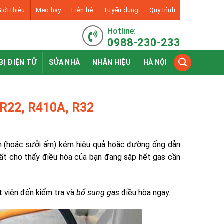
iới thiệu
Mẹo hay
Liên hệ
Tuyển dụng
Quy trình
Hotline:
0988-230-233
BỊ ĐIỆN TỬ
SỬA NHÀ
NHÃN HIỆU
HÀ NỘI
s R22, R410A, R32
h (hoặc sưởi ấm) kém hiệu quả hoặc đường ống dẫn
hất cho thấy điều hòa của bạn đang sắp hết gas cần
ật viên đến kiểm tra và
bổ sung gas
điều hòa ngay.