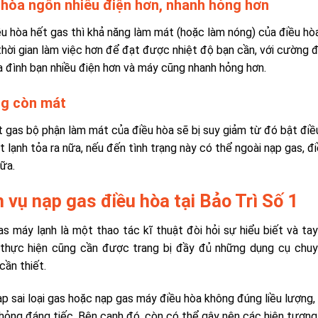
 hòa ngốn nhiều điện hơn, nhanh hỏng hơn
ều hòa hết gas thì khả năng làm mát (hoặc làm nóng) của điều hò
thời gian làm việc hơn để đạt được nhiệt độ bạn cần, với cường 
a đình bạn nhiều điện hơn và máy cũng nhanh hỏng hơn.
g còn mát
t gas bộ phận làm mát của điều hòa sẽ bị suy giảm từ đó bật đi
t lạnh tỏa ra nữa, nếu đến tình trạng này có thể ngoài nạp gas, đ
ữa.
h vụ nạp gas điều hòa tại Bảo Trì Số 1
s máy lạnh là một thao tác kĩ thuật đòi hỏi sự hiểu biết và ta
thực hiện cũng cần được trang bị đầy đủ những dụng cụ chuyê
cần thiết.
p sai loại gas hoặc nạp gas máy điều hòa không đúng liều lượng,
hỏng đáng tiếc. Bên cạnh đó, còn có thể gây nên các hiện tượn