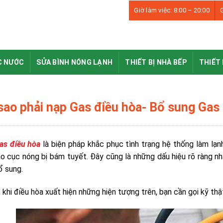
Giờ làm việc: 8:00 – 20:00
G
C NƯỚC
SỬA BÌNH NÓNG LẠNH
THIẾT BỊ NHÀ BẾP
THIẾT 
 sao phải nạp Gas điều hòa- Bổ sung Ga
as điều hòa
là biện pháp khắc phục tình trạng hệ thống làm
lạn
o cục nóng bị bám tuyết. Đây cũng là những dấu hiệu rõ ràng n
ổ sung.
 khi điều hòa xuất hiện những hiện tượng trên, bạn cần gọi kỹ th