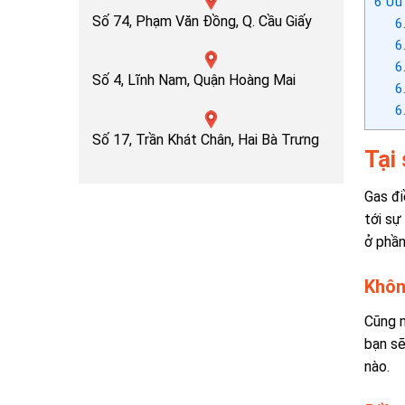
6
Ưu 
Số 74, Phạm Văn Đồng, Q. Cầu Giấy
6
6
6
Số 4, Lĩnh Nam, Quận Hoàng Mai
6
6
Số 17, Trần Khát Chân, Hai Bà Trưng
Tại
Gas đi
tới sự
ở phần
Khôn
Cũng n
bạn sẽ
nào.