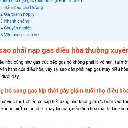
điểm của nạp gas điều hòa tại Bảo Trì Số 1
.1
Đảm bảo chất lượng
.2
Giá thành hợp lý
.3
Nhanh chóng
.4
Chuyên nghiệp
.5
Văn minh – lịch sự
 sao phải nạp gas điều hòa thường xuyê
ều hòa cũng như gas của bếp gas nó không phải là vô hạn, tại mộ
 vận hành của điều hòa, vậy tại sao cần phải nạp gas máy điều hò
 dưới đây.
g bổ sung gas kịp thời gây giảm tuổi thọ điều hò
hư việc một chiếc xe sắp hết xăng như không được bơm vào thì 
 không biết xe sẽ chết máy lúc nào, nếu điều hòa mà đã lâu khôn