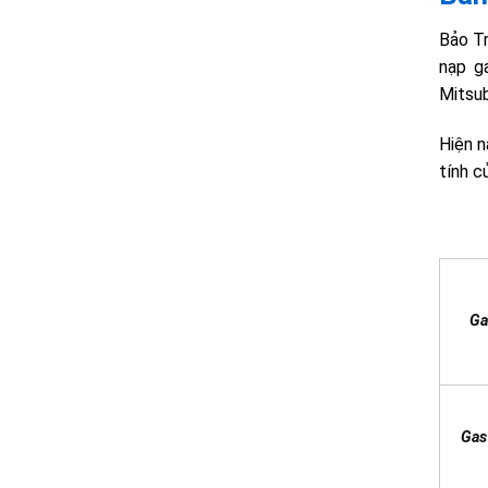
Bảo Tr
nạp ga
Mitsub
Hiện n
tính c
Ga
Gas