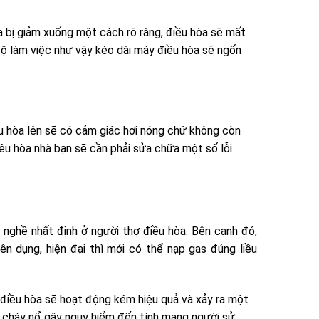
a bị giảm xuống một cách rõ ràng, điều hòa sẽ mất
độ làm việc như vậy kéo dài máy điều hòa sẽ ngốn
ều hòa lên sẽ có cảm giác hơi nóng chứ không còn
iều hòa nhà bạn sẽ cần phải sửa chữa một số lỗi
y nghề nhất định ở người thợ điều hòa. Bên cạnh đó,
n dụng, hiện đại thì mới có thể nạp gas đúng liều
 điều hòa sẽ hoạt động kém hiệu quả và xảy ra một
g cháy nổ gây nguy hiểm đến tính mạng người sử