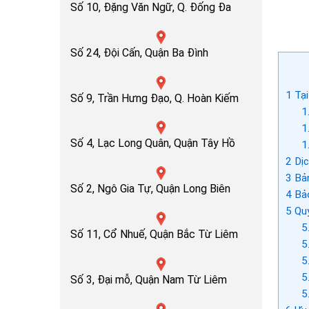
Số 10, Đặng Văn Ngữ, Q. Đống Đa
Số 24, Đội Cấn, Quận Ba Đình
1
Tại
Số 9, Trần Hưng Đạo, Q. Hoàn Kiếm
1
1
Số 4, Lạc Long Quân, Quận Tây Hồ
1
2
Dịc
3
Bản
Số 2, Ngô Gia Tự, Quận Long Biên
4
Bảo
5
Quy
5
Số 11, Cổ Nhuế, Quận Bắc Từ Liêm
5
5
5
Số 3, Đại mỗ, Quận Nam Từ Liêm
5