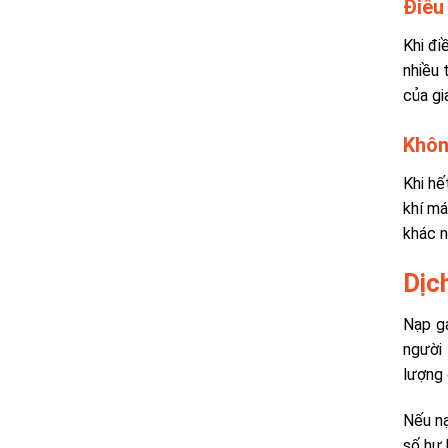
Điều
Khi đi
nhiều 
của gi
Khôn
Khi hế
khí má
khác n
Dịc
Nạp ga
người 
lượng 
Nếu nạ
số hư 