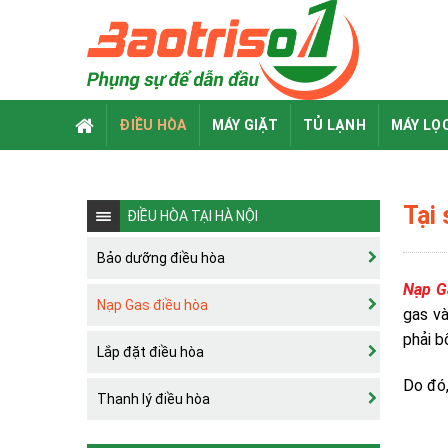
Skip
to
content
ĐIỀU HÒA
MÁY GIẶT
TỦ LẠNH
MÁY LỌ
Tại
ĐIỀU HÒA TẠI HÀ NỘI
Bảo dưỡng điều hòa
Nạp G
Nạp Gas điều hòa
gas và
phải b
Lắp đặt điều hòa
Do đó,
Thanh lý điều hòa