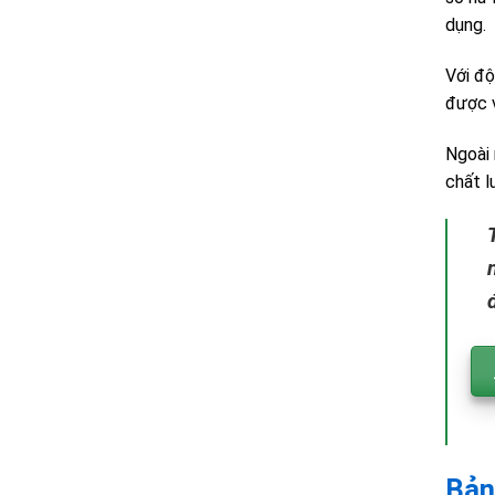
dụng.
Với độ
được v
Ngoài 
chất l
Bản