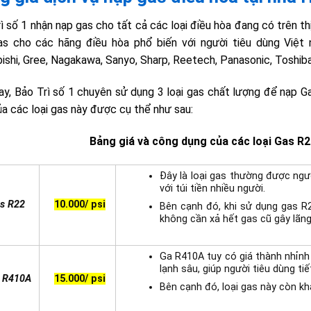
ì số 1 nhận nạp gas cho tất cả các loại điều hòa đang có trên th
s cho các hãng điều hòa phổ biến với người tiêu dùng Việt nh
ishi, Gree, Nagakawa, Sanyo, Sharp, Reetech, Panasonic, Toshib
ay, Bảo Trì số 1 chuyên sử dụng 3 loại gas chất lượng để nạp G
ủa các loại gas này được cụ thể như sau:
Bảng giá và công dụng của các loại Gas R
Đây là loại gas thường được ngườ
với túi tiền nhiều người.
s R22
10.000/ psi
Bên cạnh đó, khi sử dụng gas R
không cần xả hết gas cũ gây lãng
Ga R410A tuy có giá thành nhỉnh
lạnh sâu, giúp người tiêu dùng ti
 R410A
15.000/ psi
Bên cạnh đó, loại gas này còn kh