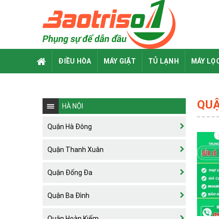
Skip
to
content
ĐIỀU HÒA
MÁY GIẶT
TỦ LẠNH
MÁY LỌ
QU
HÀ NỘI
Quận Hà Đông
Quận Thanh Xuân
Quận Đống Đa
Quận Ba Đình
Quận Hoàn Kiếm