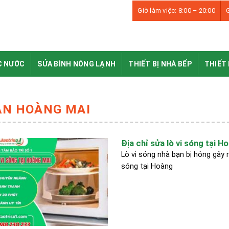
Giờ làm việc: 8:00 – 20:00
G
C NƯỚC
SỬA BÌNH NÓNG LẠNH
THIẾT BỊ NHÀ BẾP
THIẾT 
ẬN HOÀNG MAI
Địa chỉ sửa lò vi sóng tại Ho
Lò vi sóng nhà bạn bị hỏng gây r
sóng tại Hoàng