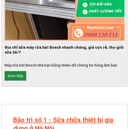
Địa chỉ sửa máy rửa bát Bosch nhanh chóng, giá cực rẻ, thợ giỏi
sửa 24/7
Máy rửa bát Bosch nhà bạn bỗng nhiên dở chứng hư hỏng làm bạn
D
Xem tiếp
Bảo trì số 1 - Sửa chữa thiết bị gia
dụng ở Hà Nội.