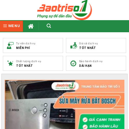
Skip
to
content
MENU
Tư vấn dịch vụ
Giá cả dịch vụ
MIỄN PHÍ
TỐT NHẤT
Chất lượng dịch vụ
Bảo hành dịch vụ
TỐT NHẤT
DÀI HẠN