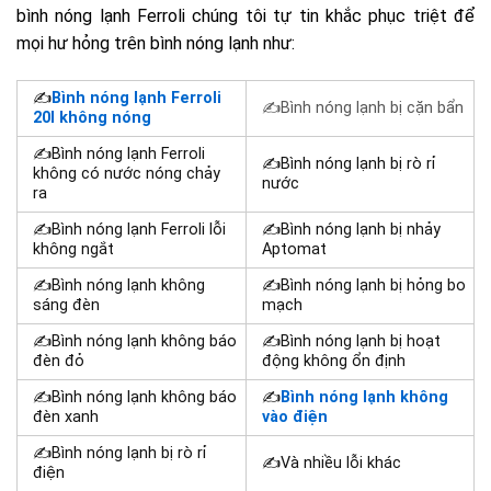
bình nóng lạnh Ferroli chúng tôi tự tin khắc phục triệt để
mọi hư hỏng trên bình nóng lạnh như:
✍
Bình nóng lạnh Ferroli
✍
Bình nóng lạnh bị cặn bẩn
20l không nóng
✍
Bình nóng lạnh Ferroli
✍Bình nóng lạnh bị rò rỉ
không có nước nóng chảy
nước
ra
✍
Bình nóng lạnh Ferroli lỗi
✍Bình nóng lạnh bị nhảy
không ngắt
Aptomat
✍Bình nóng lạnh không
✍Bình nóng lạnh bị hỏng bo
sáng đèn
mạch
✍Bình nóng lạnh không báo
✍Bình nóng lạnh bị hoạt
đèn đỏ
động không ổn định
✍Bình nóng lạnh không báo
✍
Bình nóng lạnh không
đèn xanh
vào điện
✍Bình nóng lạnh bị rò rỉ
✍
Và nhiều lỗi khác
điện