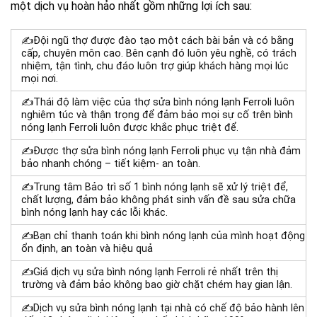
một dịch vụ hoàn hảo nhất gồm những lợi ích sau:
✍Đội ngũ thợ được đào tạo một cách bài bản và có bằng
cấp, chuyên môn cao. Bên cạnh đó luôn yêu nghề, có trách
nhiệm, tận tình, chu đáo luôn trợ giúp khách hàng mọi lúc
mọi nơi.
✍Thái độ làm việc của thợ sửa bình nóng lạnh Ferroli luôn
nghiêm túc và thận trọng để đảm bảo mọi sự cố trên bình
nóng lạnh Ferroli luôn được khắc phục triệt để.
✍Được thợ sửa bình nóng lạnh Ferroli phục vụ tận nhà đảm
bảo nhanh chóng – tiết kiệm- an toàn.
✍T
rung tâm Bảo trì số 1 bình nóng lạnh sẽ x
ử lý triệt để,
chất lượng, đảm bảo không phát sinh vấn đề sau sửa chữa
bình nóng lạnh hay các lỗi khác.
✍Bạn chỉ thanh toán khi bình nóng lạnh của mình hoạt động
ổn định, an toàn và hiệu quả
✍Giá dịch vụ sửa bình nóng lạnh Ferroli rẻ nhất trên thị
trường và đảm bảo không bao giờ chặt chém hay gian lận.
✍D
ịch vụ sửa bình nóng lạnh tại nhà c
ó chế độ bảo hành lên