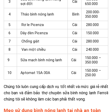
3
Cái
sợi đốt
650.000
200.000-
4
Tháo bình nóng lạnh
Bình
350.000
5
Rơ le Picenza
Cái
280.000
6
Dây đèn Picenza
Cái
150.000
7
Chống giật
Cái
280.000
8
Van một chiều
Cái
240.000
150.000 –
9
Sửa mạch bình nóng lạnh
Cái
350.000
150.000 –
10
Aptomat 15A-30A
Cái
250.00
Chúng tôi luôn cung cấp dịch vụ tốt nhất và mức giá rẻ nhất
cho bạn và đảm bảo thợ
chuyên sửa bình nóng lạnh Ferroli
chúng tôi
sẽ không làm các bạn phải thất vọng.
Mẹo sử dụng bình nóng lạnh tại nhà an toàn