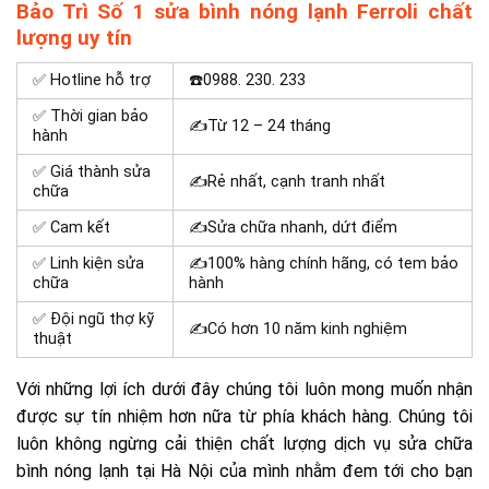
Bảo Trì Số 1 sửa bình nóng lạnh Ferroli chất
lượng uy tín
✅ Hotline hỗ trợ
☎️0988. 230. 233
✅ Thời gian bảo
✍Từ 12 – 24 tháng
hành
✅ Giá thành sửa
✍Rẻ nhất, cạnh tranh nhất
chữa
✅ Cam kết
✍Sửa chữa nhanh, dứt điểm
✅ Linh kiện sửa
✍100% hàng chính hãng, có tem bảo
chữa
hành
✅ Đội ngũ thợ kỹ
✍Có hơn 10 năm kinh nghiệm
thuật
Với những lợi ích dưới đây chúng tôi luôn mong muốn nhận
được sự tín nhiệm hơn nữa từ phía khách hàng. Chúng tôi
luôn không ngừng cải thiện chất lượng dịch vụ
sửa chữa
bình nóng lạnh tại Hà Nội
của mình nhằm đem tới cho bạn