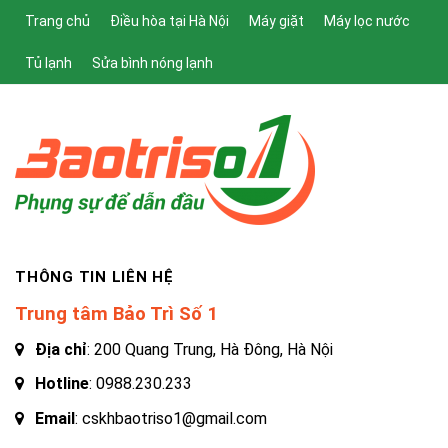
Trang chủ
Điều hòa tại Hà Nội
Máy giặt
Máy lọc nước
Tủ lạnh
Sửa bình nóng lạnh
THÔNG TIN LIÊN HỆ
Trung tâm Bảo Trì Số 1
Địa chỉ
: 200 Quang Trung, Hà Đông, Hà Nội
Hotline
:
0988.230.233
Email
: cskhbaotriso1@gmail.com