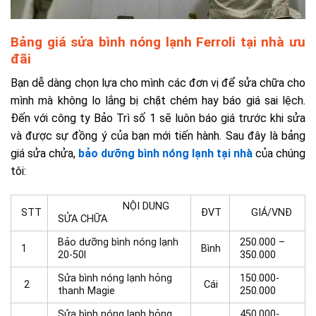
Bảng giá sửa bình nóng lạnh Ferroli tại nhà ưu
đãi
Bạn dễ dàng chọn lựa cho mình các đơn vị để sửa chữa cho
mình mà không lo lắng bị chặt chém hay báo giá sai lệch.
Đến với
công ty Bảo Trì số 1 sẽ luôn báo giá trước khi sửa
và được sự đồng ý của bạn mới tiến hành. Sau đây là bảng
giá sửa chửa,
bảo dưỡng bình nóng lạnh tại nhà
của chúng
tôi:
NỘI DUNG
STT
ĐVT
GIÁ/VNĐ
SỬA CHỮA
Bảo dưỡng bình nóng lạnh
250.000 –
1
Bình
20-50l
350.000
Sửa bình nóng lạnh hỏng
150.000-
2
Cái
thanh Magie
250.000
Sửa bình nóng lạnh hỏng
450.000-