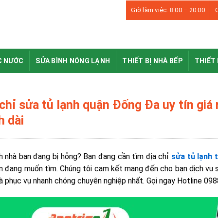
Giờ làm việc: 8:00 – 20:00
G
C NƯỚC
SỬA BÌNH NÓNG LẠNH
THIẾT BỊ NHÀ BẾP
THIẾT 
chỉ sửa tủ lạnh quận Đống Đa uy tín giá
h dài
h nhà bạn đang bị hỏng? Bạn đang cần tìm địa chỉ
sửa tủ lạnh 
n đang muốn tìm. Chúng tôi cam kết mang đến cho bạn dịch vụ sửa
à phục vụ nhanh chóng chuyên nghiệp nhất. Gọi ngay Hotline 0988