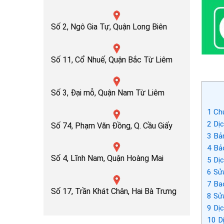
Số 2, Ngô Gia Tự, Quận Long Biên
Số 11, Cổ Nhuế, Quận Bắc Từ Liêm
Số 3, Đại mỗ, Quận Nam Từ Liêm
1
Chu
2
Dịc
Số 74, Phạm Văn Đồng, Q. Cầu Giấy
3
Bản
4
Bảo
Số 4, Lĩnh Nam, Quận Hoàng Mai
5
Dịc
6
Sửa
7
Bao
Số 17, Trần Khát Chân, Hai Bà Trưng
8
Sửa
9
Dịc
10
Dị