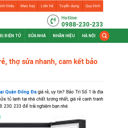
iới thiệu
Mẹo hay
Liên hệ
Tuyển dụng
Quy trình
Hotline:
0988-230-233
BỊ ĐIỆN TỬ
SỬA NHÀ
NHÃN HIỆU
HÀ NỘI
 rẻ, thợ sửa nhanh, cam kết bảo
tại Quận Đống Đa
giá rẻ, uy tín? Bảo Trì Số 1 là địa
 tủ lạnh tại nhà chất lượng nhất, giá rẻ cạnh tranh
. 230. 233 để trải nghiệm bạn nhé.