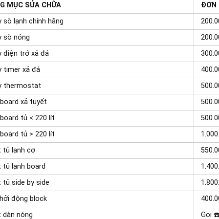
G MỤC SỬA CHỮA
ĐƠN 
 sò lạnh chính hãng
200.0
y sò nóng
200.0
 điện trở xả đá
300.0
 timer xả đá
400.0
y thermostat
500.0
board xả tuyết
500.0
board tủ < 220 lít
500.0
board tủ > 220 lít
1.000
 tủ lạnh cơ
550.0
 tủ lạnh board
1.400
 tủ side by side
1.800
hởi động block
400.0
t dàn nóng
Gọi ☎