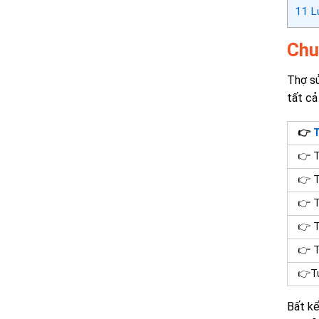
11
Lư
Chu
Thợ sử
tất cả
👉
T
👉 T
👉 T
👉 T
👉 T
👉 T
👉Tủ
Bất kê