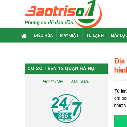
Skip
to
content
ĐIỀU HÒA
MÁY GIẶT
TỦ LẠNH
MÁY LỌ
Địa 
CƠ SỞ TRÊN 12 QUẬN HÀ NỘI
hàn
HOTLINE – MS MAI
Tủ lạn
chỉ bạ
nhất v