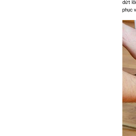
dứt l
phục v