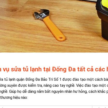
h vụ sửa tủ lạnh tại Đống Đa tất cả các
a tủ lạnh quận Đống Đa Bảo Trì Số 1 được đào tạo một cách bài
ờng xuyên được kiểm tra, nâng cao tay nghề. Việc đào tạo một 
nghề. Giúp họ dễ dàng nắm bắt nguyên nhân hư hỏng, cách khắc p
thương hiệu nào: