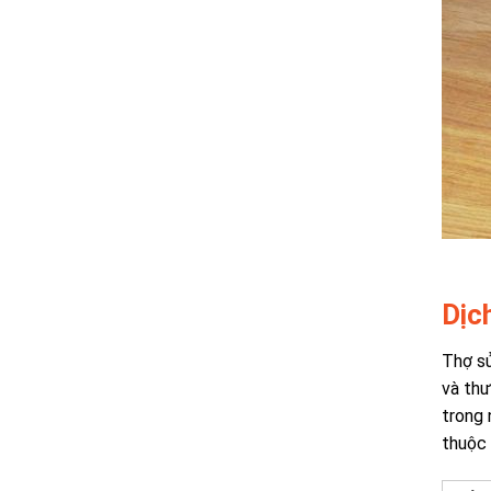
Dịc
Thợ sử
và thư
trong 
thuộc 