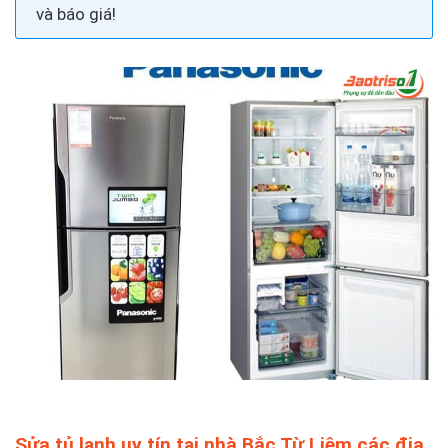
và báo giá!
Sửa tủ lạnh uy tín tại nhà Bắc Từ Liêm các địa