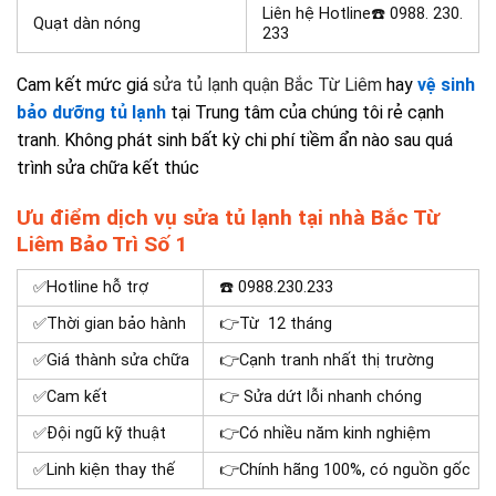
Liên hệ Hotline☎️ 0988. 230.
Quạt dàn nóng
233
Cam kết mức giá
sửa tủ lạnh quận Bắc Từ Liêm
hay
vệ sinh
bảo dưỡng tủ lạnh
tại Trung tâm của chúng tôi rẻ cạnh
tranh. Không phát sinh bất kỳ chi phí tiềm ẩn nào sau quá
trình sửa chữa kết thúc
Ưu điểm dịch vụ sửa tủ lạnh tại nhà Bắc Từ
Liêm Bảo Trì Số 1
✅Hotline hỗ trợ
☎️ 0988.230.233
✅Thời gian bảo hành
👉Từ 12 tháng
✅Giá thành sửa chữa
👉Cạnh tranh nhất thị trường
✅Cam kết
👉 Sửa dứt lỗi nhanh chóng
✅Đội ngũ kỹ thuật
👉Có nhiều năm kinh nghiệm
✅Linh kiện thay thế
👉Chính hãng 100%, có nguồn gốc