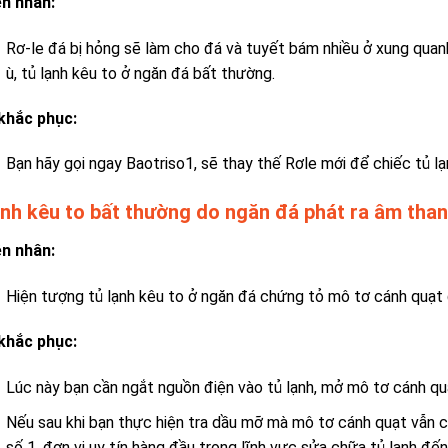
n nhân:
Rơ-le đá bị hỏng sẽ làm cho đá và tuyết bám nhiều ở xung quanh
ù, tủ lạnh kêu to ở ngăn đá bất thường.
khắc phục:
Bạn hãy gọi ngay Baotriso1,
sẽ thay thế Rơle mới để chiếc tủ l
ạnh kêu to bất thường do n
găn đá phát ra âm than
n nhân:
Hiện tượng tủ lạnh kêu to ở ngăn đá chứng tỏ mô tơ cánh quạt đ
khắc phục:
Lúc này bạn cần ngắt nguồn điện vào tủ lạnh, mở mô tơ cánh qu
Nếu sau khi bạn thực hiện tra dầu mỡ mà mô tơ cánh quạt vẫn cò
số 1, đơn vị uy tín hàng đầu trong lĩnh vực sửa chữa tủ lạnh đến