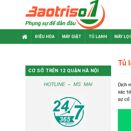
Skip
to
content
ĐIỀU HÒA
MÁY GIẶT
TỦ LẠNH
MÁY LỌ
Tủ 
CƠ SỞ TRÊN 12 QUẬN HÀ NỘI
HOTLINE – MS MAI
Dịch v
xác tớ
sự cố 