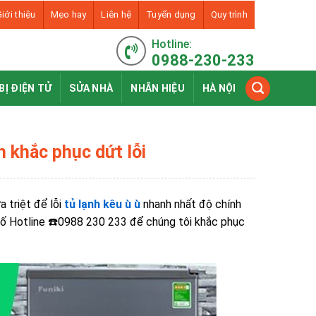
iới thiệu
Mẹo hay
Liên hệ
Tuyển dụng
Quy trình
Hotline:
0988-230-233
BỊ ĐIỆN TỬ
SỬA NHÀ
NHÃN HIỆU
HÀ NỘI
h khắc phục dứt lỗi
a triệt để lỗi
tủ lạnh kêu ù ù
nhanh nhất độ chính
i số Hotline ☎️0988 230 233 để chúng tôi khắc phục