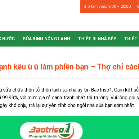
Giờ làm việc: 8:00 – 20:00
G
C NƯỚC
SỬA BÌNH NÓNG LẠNH
THIẾT BỊ NHÀ BẾP
THIẾT 
lạnh kêu ù ù làm phiền bạn – Thợ chỉ các
ụ sửa chữa điện tử điện lạnh tại nhà uy tín Baotriso1. Cam kết sử
i 99,99%, với mức giá rẻ cạnh tranh nhất thị trường. Vui lòng gọ
gây khó chịu, trả lại sự yên tĩnh cho ngôi nhà của bạn sớm nhất.