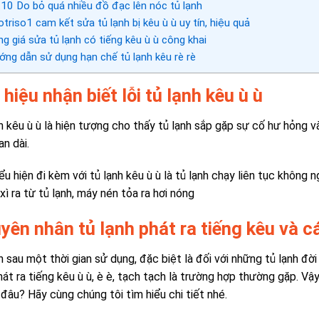
.10
Do bỏ quá nhiều đồ đạc lên nóc tủ lạnh
triso1 cam kết sửa tủ lạnh bị kêu ù ù uy tín, hiệu quả
g giá sửa tủ lạnh có tiếng kêu ù ù công khai
ng dẫn sử dụng hạn chế tủ lạnh kêu rè rè
hiệu nhận biết lỗi tủ lạnh kêu ù ù
h kêu ù ù là hiện tượng cho thấy tủ lạnh sắp gặp sự cố hư hỏng v
an dài.
ểu hiện đi kèm với tủ lạnh kêu ù ù là tủ lạnh chạy liên tục không 
 xì ra từ tủ lạnh, máy nén tỏa ra hơi nóng
yên nhân tủ lạnh phát ra tiếng kêu và c
h sau một thời gian sử dụng, đặc biệt là đối với những tủ lạnh đời
hát ra tiếng kêu
ù ù, è è, tạch tạch là trường hợp thường gặp. Vậ
 đâu? Hãy cùng chúng tôi tìm hiểu chi tiết nhé.