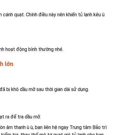
 cánh quạt. Chính điều này nên khiến tủ lạnh kêu ù
ạnh hoạt động bình thường nhé.
h lớn
ã bị khô dầu mỡ sau thời gian dài sử dụng.
ạt ra để tra dầu mỡ.
n âm thanh ù ù, bạn liên hệ ngay Trung tâm Bảo trì
 kiểm tra, thay thế mô tơ quạt gió tủ lạnh cho bạn