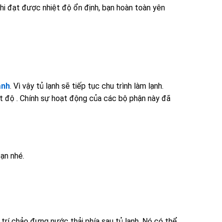
hi đạt được nhiệt độ ổn định, bạn hoàn toàn yên
ạnh
. Vì vậy tủ lạnh sẽ tiếp tục chu trình làm lạnh.
ệt độ . Chính sự hoạt động của các bộ phận này đã
ạn nhé.
trí chảo đựng nước thải phía sau tủ lạnh. Nó có thể