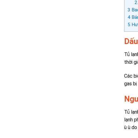
2
3
Bao
4
Bản
5
Hướ
Dấu 
Tủ lạn
thời gi
Các bi
gas bị
Ngu
Tủ lạn
lạnh p
ù ù do