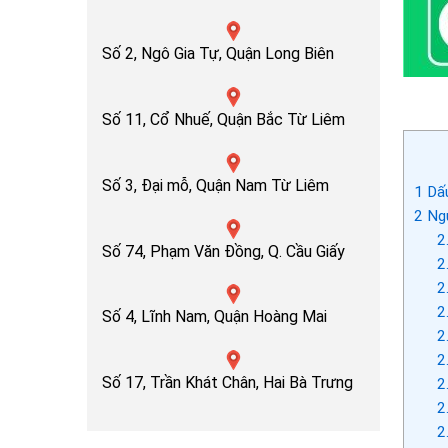
Số 2, Ngô Gia Tự, Quận Long Biên
Số 11, Cổ Nhuế, Quận Bắc Từ Liêm
Số 3, Đại mỗ, Quận Nam Từ Liêm
1
Dấu
2
Ngu
2
Số 74, Phạm Văn Đồng, Q. Cầu Giấy
2
2
2
Số 4, Lĩnh Nam, Quận Hoàng Mai
2
2
Số 17, Trần Khát Chân, Hai Bà Trưng
2
2
2