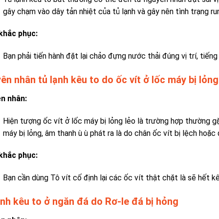
gây chạm vào dây tản nhiệt của tủ lạnh và gây nên tình trạng rung
khắc phục:
Bạn phải tiến hành đặt lại chảo đựng nước thải đúng vị trí, tiến
ên nhân tủ lạnh kêu to do ốc vít ở lốc máy bị lỏng
n nhân:
Hiện tượng ốc vít ở lốc máy bị lỏng lẻo là trường hợp thường gặp
máy bị lỏng, âm thanh ù ù phát ra là do chân ốc vít bị lệch hoặc 
khắc phục:
Bạn cần dùng Tô vít cố định lại các ốc vít thật chặt là sẽ hết k
ạnh kêu to ở ngăn đá do Rơ-le đá bị hỏng