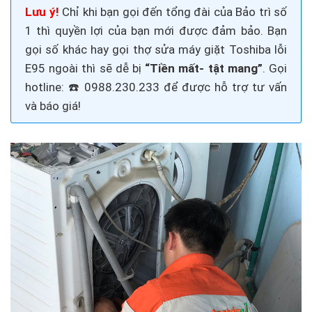
Lưu ý!
Chỉ khi bạn gọi đến tổng đài của Bảo trì số
1 thì quyền lợi của bạn mới được đảm bảo. Bạn
gọi số khác hay gọi thợ sửa
máy giặt Toshiba lỗi
E95
ngoài thì sẽ dễ bị
“Tiền mất- tật mang”
. Gọi
hotline: ☎️ 0988.230.233
để được hỗ trợ tư vấn
và báo giá!