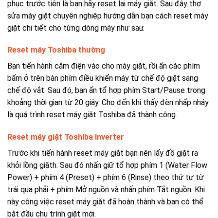
phục trước tiên là bạn hãy reset lại máy giặt. Sau đây thợ
sửa máy giặt chuyên nghiệp hướng dẫn bạn cách reset máy
giặt chi tiết cho từng dòng máy như sau:
Reset máy Toshiba thường
Bạn tiến hành cắm điện vào cho máy giặt, rồi ấn các phím
bấm ở trên bàn phím điều khiển máy từ chế độ giặt sang
chế độ vắt.
Sau đó, bạn ấn tổ hợp phím Start/Pause trong
khoảng thời gian từ 20 giây. Cho đến khi thấy đèn nhấp nháy
là quá trình reset máy giặt Toshiba đã thành công.
Reset máy giặt Toshiba Inverter
Trước khi tiến hành reset máy giặt bạn nên lấy đồ giặt ra
khỏi lồng giăth. Sau đó nhấn giữ tổ hợp phím 1 (Water Flow
Power) + phím 4 (Preset) + phím 6 (Rinse) theo thứ tự từ
trái qua phải + phím Mở nguồn và nhấn phím Tắt nguồn. Khi
này công việc reset máy giặt đã hoàn thành và bạn có thể
bắt đầu chu trình giặt mới.