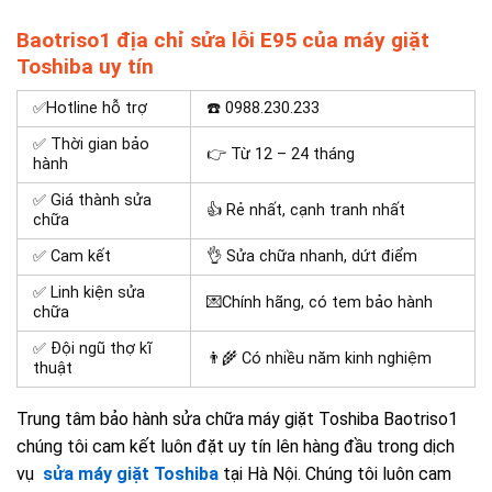
Baotriso1 địa chỉ sửa lỗi E95 của máy giặt
Toshiba uy tín
✅Hotline hỗ trợ
☎️
0988.230.233
✅ Thời gian bảo
👉 Từ 12 – 24 tháng
hành
✅ Giá thành sửa
👍 Rẻ nhất, cạnh tranh nhất
chữa
✅ Cam kết
👌 Sửa chữa nhanh, dứt điểm
✅ Linh kiện sửa
💌Chính hãng, có tem bảo hành
chữa
✅ Đội ngũ thợ kĩ
👨‍🌾 Có nhiều năm kinh nghiệm
thuật
Trung tâm bảo hành sửa chữa máy giặt Toshiba Baotriso1
chúng tôi cam kết luôn đặt uy tín lên hàng đầu trong dịch
vụ
sửa máy giặt Toshiba
tại Hà Nội. Chúng tôi luôn cam