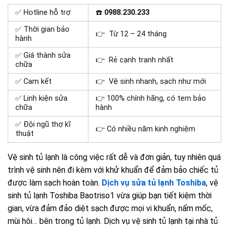
✅ Hotline hỗ trợ
☎️
0988.230.233
✅ Thời gian bảo
👉 Từ 12 – 24 tháng
hành
✅ Giá thành sửa
👉 Rẻ cạnh tranh nhất
chữa
✅ Cam kết
👉 Vệ sinh nhanh, sạch như mới
✅ Linh kiện sửa
👉 100% chính hãng, có tem bảo
chữa
hành
✅ Đội ngũ thợ kĩ
👉 Có nhiều năm kinh nghiệm
thuật
Vệ sinh tủ lạnh là công việc rất dễ và đơn giản, tuy nhiên quá
trình vệ sinh nên đi kèm với khử khuẩn để đảm bảo chiếc tủ
được làm sạch hoàn toàn.
Dịch vụ sửa tủ lạnh Toshiba
, vệ
sinh tủ lạnh Toshiba Baotriso1 vừa giúp bạn tiết kiệm thời
gian, vừa đảm đảo diệt sạch được mọi vi khuẩn, nấm mốc,
mùi hôi… bên trong tủ lạnh. Dịch vụ vệ sinh tủ lạnh tại nhà tủ