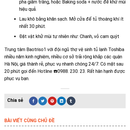
pha giấm trắng, hoặc Baking soda + nước để khử mùi
hiệu quả.
Lau khô bằng khăn sạch. Mở cửa để tủ thoáng khí ít
nhất 30 phút.
Đặt vật khử mùi tự nhiên như: Chanh, vỏ cam quýt
Trung tâm Baotriso1 với đội ngũ thợ vệ sinh tủ lạnh Toshiba
nhiều năm kinh nghiệm, nhiều cơ sở trải rộng khắp các quận
Hà Nội, giá thành rẻ, phục vụ nhanh chóng 24/7. Có mặt sau
20 phút gọi đến Hotline ☎️0988. 230. 23. Rất hân hạnh được
phục vụ bạn.
BÀI VIẾT CÙNG CHỦ ĐỀ