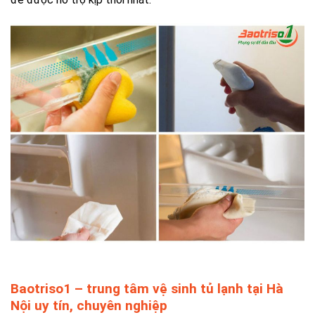
Baotriso1 – trung tâm vệ sinh tủ lạnh tại Hà
Nội uy tín, chuyên nghiệp