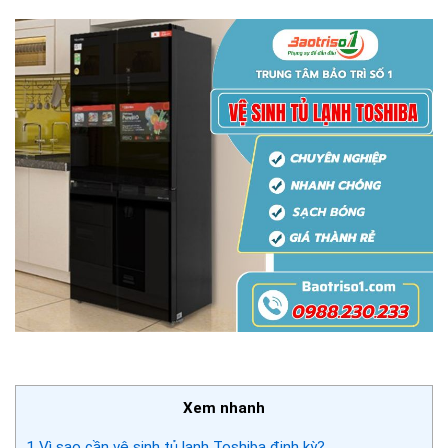
Xem nhanh
1
Vì sao cần vệ sinh tủ lạnh Toshiba định kỳ?