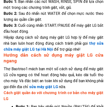
Bước 1:
Bạn nhấn các nút WASH, RINSE, SPIN để lựa chọn
một trong các chương trình giặt, vắt, giũ.
Bước 2:
Sau đó nhấn nút WATER để chọn mực nước theo
lượng áo quần cần giặt.
Bước 3:
Cuối cùng nhấn START/PAUSE để máy giặt LG bắt
đầu hoạt động.
Hãyáp dụng cách sử dụng máy giặt LG hợp lý để máy giặt
nhà bạn luôn hoạt động đúng cách tránh phải gọi
thợ sửa
chữa máy giặt LG tại Hà Nội
để trợ giúp nhé!
Hướng dẫn cách sử dụng máy giặt LG cửa
ngang
Thợ Baotriso1 mách bạn một số cách sử dụng để máy giặt
LG cửa ngang có thể hoạt động hiệu quả, kéo dài tuổi thọ
cho máy. Và đặc biệt an toàn khi sử dụng để bạn không phải
gọi đến địa chỉ
sửa máy giặt LG
nữa.
Cách giặt quần áo với chương trình cơ bản cho máy giặt
LG
Bước 1:
Bạn hãy nhấn nút Nguồn (Bật/Tắt) để khởi