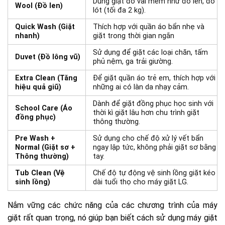
Dùng giặt đồ vải mềm như đồ len, đồ
Wool (Đồ len)
lót (tối đa 2 kg).
Quick Wash (Giặt
Thích hợp với quần áo bẩn nhẹ và
nhanh)
giặt trong thời gian ngắn
Sử dụng để giặt các loại chăn, tấm
Duvet (Đồ lông vũ)
phủ nệm, ga trải giường.
Extra Clean (Tăng
Để giặt quần áo trẻ em, thích hợp với
hiệu quả giũ)
những ai có làn da nhạy cảm.
Dành để giặt đồng phục học sinh với
School Care (Áo
thời kì giặt lâu hơn chu trình giặt
đồng phục)
thông thường.
Pre Wash +
Sử dụng cho chế độ xử lý vết bẩn
Normal (Giặt sơ +
ngay lập tức, không phải giặt sơ bằng
Thông thường)
tay.
Tub Clean (Vệ
Chế độ tự động vệ sinh lồng giặt kéo
sinh lồng)
dài tuổi thọ cho máy giặt LG.
Nắm vững các chức năng của các chương trình của máy
giặt rất quan trọng, nó giúp bạn biết cách sử dụng máy giặt