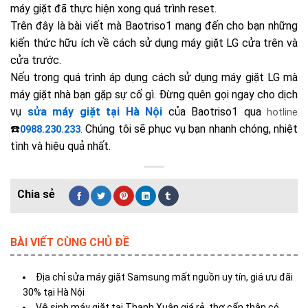
máy giặt đã thực hiện xong quá trình reset.
Trên đây là bài viết mà Baotriso1 mang đến cho bạn những
kiến thức hữu ích về cách sử dụng máy giặt LG cửa trên và
cửa trước.
Nếu trong quá trình áp dụng cách sử dụng máy giặt LG mà
máy giặt nhà bạn gặp sự cố gì. Đừng quên gọi ngay cho dịch
vụ
sửa máy giặt tại Hà Nội
của Baotriso1 qua
hotline
☎️
Chúng tôi sẽ phục vụ bạn nhanh chóng, nhiệt
0988.230.233
.
tình và hiệu quả nhất.
BÀI VIẾT CÙNG CHỦ ĐỀ
Địa chỉ sửa máy giặt Samsung mất nguồn uy tín, giá ưu đãi
30% tại Hà Nội
Vệ sinh máy giặt tại Thanh Xuân giá rẻ, thợ cẩn thận có