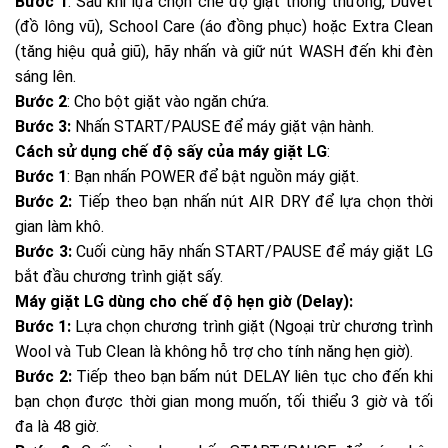
Bước 1
: Sau khi lựa chọn chế độ giặt thông thường, Duvet
(đồ lông vũ), School Care (áo đồng phục) hoặc Extra Clean
(tăng hiệu quả giũ), hãy nhấn và giữ nút WASH đến khi đèn
sáng lên.
Bước 2
: Cho bột giặt vào ngăn chứa.
Bước 3:
Nhấn START/PAUSE để máy giặt vận hành.
Cách sử dụng chế độ sấy của máy giặt LG
:
Bước 1
: Bạn nhấn POWER để bật nguồn máy giặt.
Bước 2:
Tiếp theo bạn nhấn nút AIR DRY để lựa chọn thời
gian làm khô.
Bước 3:
Cuối cùng hãy nhấn START/PAUSE để máy giặt LG
bắt đầu chương trình giặt sấy.
Máy giặt LG dùng cho chế độ hẹn giờ (Delay):
Bước 1:
Lựa chọn chương trình giặt (Ngoại trừ chương trình
Wool và Tub Clean là không hỗ trợ cho tính năng hẹn giờ).
Bước 2:
Tiếp theo bạn bấm nút DELAY liên tục cho đến khi
bạn chọn được thời gian mong muốn, tối thiểu 3 giờ và tối
đa là 48 giờ.