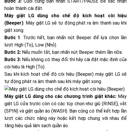
Bước 3:
Cuối cùng bạn nhấn START/PAUSE để xác nhận
hoàn thành cài đặt.
Máy giặt LG dùng cho chế độ kích hoạt còi hiệu
(Beeper)
: Máy giặt LG sẽ tự động phát ra âm thanh sau khi
giặt xong
Bước 1
: Trước hết, bạn nhấn nút Beeper để lựa chọn lần
lượt High (To), Low (Nhỏ).
Bước 2:
Nếu muốn tắt, bạn nhấn nút Beeper thêm lần nữa.
Bước 3:
Nếu không có thay đổi thì hãy cài đặt mặc định của
còi hiệu là High (To).
Sau khi kích hoạt chế độ còi hiệu (Beeper) máy giặt LG sẽ
tự động phát ra âm thanh sau khi máy giặt xong
Máy giặt LG dùng cho các chương trình giặt khác:
Máy
giặt LG cửa trước còn có các tùy chọn như giũ (RINSE), vắt
(SPIN) và giặt quần áo (WASH). Bạn cũng có thể kết hợp lần
lượt các chức năng này hoặc kết hợp chung với nhau để
tăng hiệu quả làm sạch quần áo.