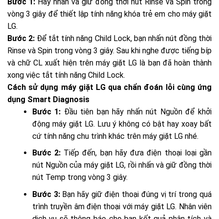
Bước 1:
Hãy nhấn và giữ đồng thời nút Rinse và Spin trong
vòng 3 giây để thiết lập tính năng khóa trẻ em cho máy giặt
LG.
Bước 2:
Để tắt tính năng Child Lock, bạn nhấn nút đồng thời
Rinse và Spin trong vòng 3 giây. Sau khi nghe được tiếng bíp
và chữ CL xuất hiện trên máy giặt LG là bạn đã hoàn thành
xong việc tắt tính năng Child Lock.
Cách sử dụng máy giặt LG qua chẩn đoán lỗi cùng ứng
dụng Smart Diagnosis
Bước 1:
Đầu tiên bạn hãy nhấn nút Nguồn để khởi
động máy giặt LG. Lưu ý không có bật hay xoay bất
cứ tính năng chu trình khác trên máy giặt LG nhé.
Bước 2:
Tiếp đến, bạn hãy đưa điện thoại loại gần
nút Nguồn của máy giặt LG, rồi nhấn và giữ đồng thời
nút Temp trong vòng 3 giây.
Bước 3:
Bạn hãy giữ điện thoại đúng vị trí trong quá
trình truyền âm điện thoại với máy giặt LG. Nhân viên
dịch vụ sẽ thông báo cho bạn kết quả phân tích và