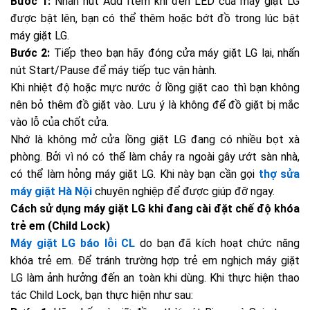
Bước 1:
Nhấn nút Add Item khi đèn LED của máy giặt LG
được bật lên, bạn có thể thêm hoặc bớt đồ trong lúc bật
máy giặt LG.
Bước 2:
Tiếp theo bạn hãy đóng cửa máy giặt LG lại, nhấn
nút Start/Pause để máy tiếp tục vận hành.
Khi nhiệt độ hoặc mực nước ở lồng giặt cao thì bạn không
nên bỏ thêm đồ giặt vào. Lưu ý là không để đồ giặt bị mắc
vào lỗ của chốt cửa.
Nhớ là không mở cửa lồng giặt LG đang có nhiều bọt xà
phòng. Bởi vì nó có thể làm chảy ra ngoài gây ướt sàn nhà,
có thể làm hỏng máy giặt LG. Khi này bạn cần gọi
thợ sửa
máy giặt Hà Nội
chuyên nghiệp để được giúp đỡ ngay.
Cách sử dụng máy giặt LG khi đang c
ài đặt chế độ khóa
trẻ em (Child Lock)
Máy giặt LG báo lỗi CL
do bạn đã kích hoạt chức năng
khóa trẻ em. Để tránh trường hợp trẻ em nghịch máy giặt
LG làm ảnh hưởng đến an toàn khi dùng. Khi thực hiện thao
tác Child Lock, bạn thực hiện như sau: