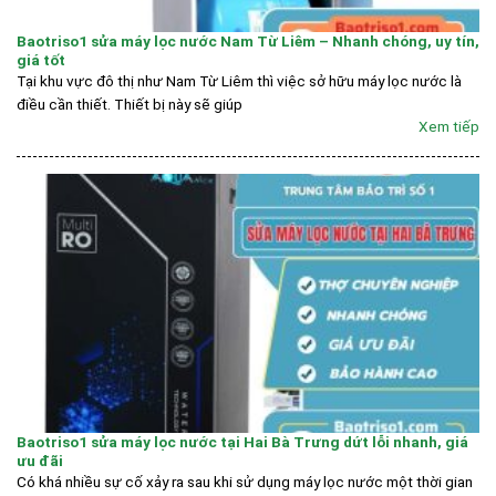
Baotriso1 sửa máy lọc nước Nam Từ Liêm – Nhanh chóng, uy tín,
giá tốt
Tại khu vực đô thị như Nam Từ Liêm thì việc sở hữu máy lọc nước là
điều cần thiết. Thiết bị này sẽ giúp
Xem tiếp
Baotriso1 sửa máy lọc nước tại Hai Bà Trưng dứt lỗi nhanh, giá
ưu đãi
Có khá nhiều sự cố xảy ra sau khi sử dụng máy lọc nước một thời gian