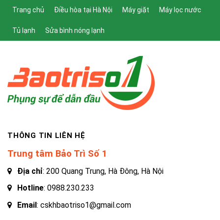
Trang chủ
Điều hòa tại Hà Nội
Máy giặt
Máy lọc nước
Tủ lạnh
Sửa bình nóng lạnh
THÔNG TIN LIÊN HỆ
Trung tâm Bảo Trì Số 1
Địa chỉ
: 200 Quang Trung, Hà Đông, Hà Nội
Hotline
:
0988.230.233
Email
: cskhbaotriso1@gmail.com