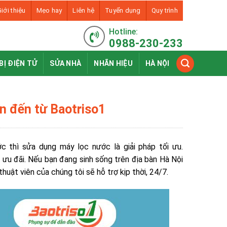
iới thiệu
Mẹo hay
Liên hệ
Tuyển dụng
Quy trình
Hotline:
0988-230-233
BỊ ĐIỆN TỬ
SỬA NHÀ
NHÃN HIỆU
HÀ NỘI
ín đến từ Baotriso1
 thì sửa dụng máy lọc nước là giải pháp tối ưu.
 ưu đãi. Nếu bạn đang sinh sống trên địa bàn Hà Nội
thuật viên của chúng tôi sẽ hỗ trợ kịp thời, 24/7.