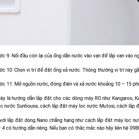
c 9: Nối đầu còn lại của ống dẫn nước vào van để lắp van vào n
c 10: Chọn vị trí để đặt ống xả nước. Thông thường vị trí này gầ
c 11: Mở nguồn nước, đóng điện và xả nước khoảng 10 – 15 phú
ây là hướng dẫn lắp đặt cho các dòng máy RO như Kangaroo, Ka
c nước Sunhouse, cách lắp đặt máy lọc nước Mutosi, cách lắp 
với lắp đặt dòng Nano chẳng hạng như cách lắp đặt máy lọc n
 4 có hướng dẫn riêng. Nếu bạn có thắc mắc nào hãy liên hệ 098