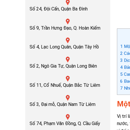
Số 24, Đội Cấn, Quận Ba Đình
Số 9, Trần Hưng Đạo, Q. Hoàn Kiếm
1
Một
Số 4, Lạc Long Quân, Quận Tây Hồ
2
Các
3
Dịc
Số 2, Ngô Gia Tự, Quận Long Biên
4
Bản
5
Cam
6
Bao
Số 11, Cổ Nhuế, Quận Bắc Từ Liêm
7
Nhữ
Một
Số 3, Đại mỗ, Quận Nam Từ Liêm
Vị trí
Số 74, Phạm Văn Đồng, Q. Cầu Giấy
nước, 