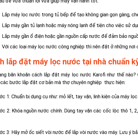
 sau để vừa thuận lợi vừa giúp máy vận hành tốt:
Lắp máy lọc nước trong tủ bếp để tạo không gian gọn gàng, che
Lắp máy gần tủ lạnh hoặc máy nóng lạnh để tiện cho việc sử dụ
Lắp máy gần ổ điện hoặc gần nguồn cấp nước để đảm bảo nguồn
Với các loại máy lọc nước công nghiệp thì nên đặt ở những nơi 
h lắp đặt máy lọc nước tại nhà chuẩn k
ang băn khoăn cách lắp đặt máy lọc nước Karofi như thế nào? 
 các bước lắp đặt cơ bản mà thợ chuyên nghiệp thực hiện:
c 1: Chuẩn bị dụng cụ như: mỏ lết, tay vặn, linh kiện của máy lọ
c 2: Khóa nguồn nước chính. Dùng tay vặn các cốc lộc thô 1, 2, 3 
c 3: Hãy mở ốc siết vòi nước để lắp vòi nước vào máy. Lưu ý bắt