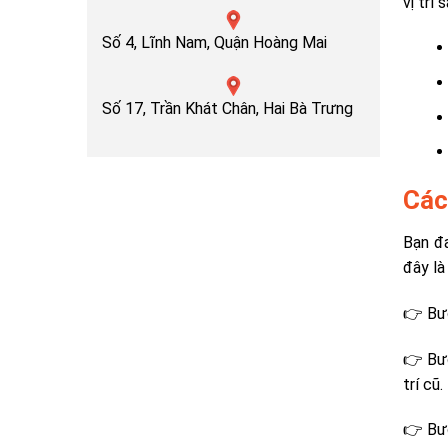
vị trí
Số 4, Lĩnh Nam, Quận Hoàng Mai
Số 17, Trần Khát Chân, Hai Bà Trưng
Các
Bạn đ
đây là
👉 Bướ
👉 Bướ
trí cũ.
👉 Bướ