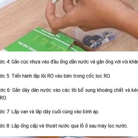
c 4: Gắn cúc nhựa vào đầu ống dẫn nước và gắn ống với vòi khăng
c 5: Tiến hành lắp lõi RO vào bên trong cốc lọc RO.
c 6: Gắn dây dân nước vào các lõi bổ sung khoáng chất và kéo 
 RO.
c 7: Lắp van và lắp dây cuối cùng vào bình áp.
c 8: Lắp ống cấp và thoát nước qua lỗ ở sau máy lọc nước.