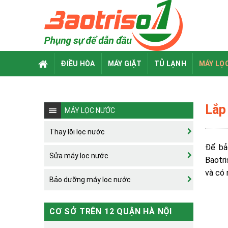
Skip
to
content
ĐIỀU HÒA
MÁY GIẶT
TỦ LẠNH
MÁY LỌ
Lắp
MÁY LỌC NƯỚC
Thay lõi lọc nước
Để bả
Sửa máy lọc nước
Baotr
và có 
Bảo dưỡng máy lọc nước
CƠ SỞ TRÊN 12 QUẬN HÀ NỘI