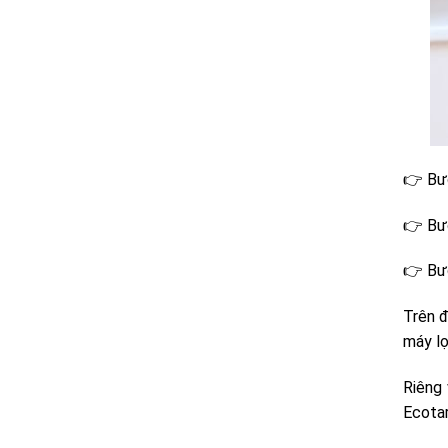
👉 Bướ
👉 Bướ
👉 Bướ
Trên đ
máy lọ
Riêng 
Ecotar