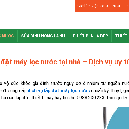
Giờ làm việc: 8:00 – 20:00
G
C NƯỚC
SỬA BÌNH NÓNG LẠNH
THIẾT BỊ NHÀ BẾP
THIẾT 
 đặt máy lọc nước tại nhà – Dịch vụ uy t
o vệ sức khỏe gia đình trước nguy cơ ô nhiễm từ nguồn nước
iso1 cung cấp
dịch vụ lắp đặt máy lọc nước
chuẩn kỹ thuật, giá
nhu cầu lắp đặt thiết bị này hãy liên hệ 0988.230.233. Đội ngũ kỹ 