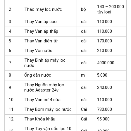
140 – 200.000
2
Tháo máy lọc nước
bộ
tùy loại
3
Thay Van áp cao
cái
110.000
4
Thay Van áp thấp
cái
110.000
5
Thay Van điện từ
cái
170.000
6
Thay Vòi nước
cái
210.000
Thay Bình áp máy lọc
7
cái
4900.000
nước
8
Ống dẫn nước
m
5.000
Thay Nguồn máy lọc
9
cái
240.000
nước Adapter 24v
10
Thay Van cơ 4 cửa
cái
110.000
11
Thay Bơm máy lọc nước
Cái
780.000
12
Thay Khóa khẩu
Cái
95.000
Thay Tay vặn cốc lọc 10