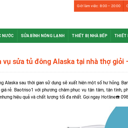
Giờ làm việc: 8:00 – 20:00
G
C NƯỚC
SỬA BÌNH NÓNG LẠNH
THIẾT BỊ NHÀ BẾP
THIẾT 
 vụ sửa tủ đông Alaska tại nhà thợ giỏi –
g Alaska sau thời gian sử dụng sẽ xuất hiện một số hư hỏng. Bạn
, giá rẻ. Baotriso1 với phương châm phục vụ tận tâm, tận tình, 
 nhưng hiệu quả và chất lượng tối đa nhất. Gọi ngay Hotline☎️ 0