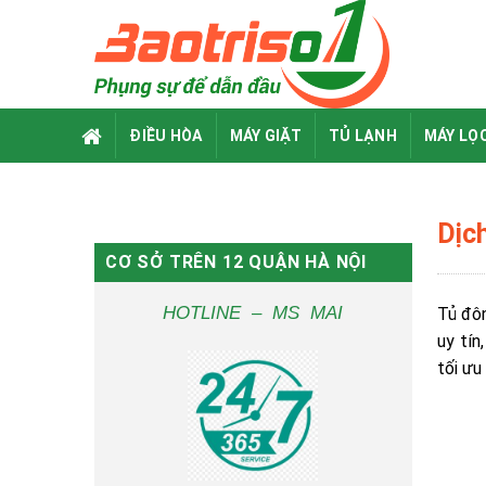
Skip
to
content
ĐIỀU HÒA
MÁY GIẶT
TỦ LẠNH
MÁY LỌ
Dịch
CƠ SỞ TRÊN 12 QUẬN HÀ NỘI
HOTLINE – MS MAI
Tủ đôn
uy tín
tối ưu