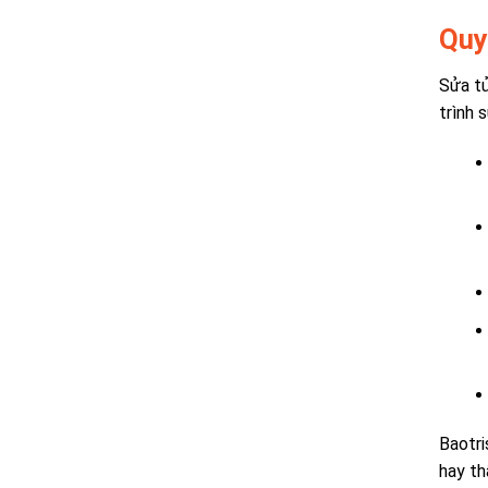
Quy
Sửa tủ
trình 
Baotri
hay th