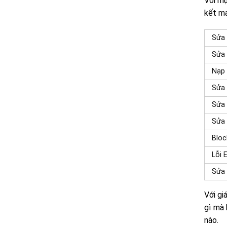
Với mụ
kết ma
Sửa 
Sửa 
Nạp 
Sửa 
Sửa 
Sửa 
Bloc
Lỗi 
Sửa 
Với gi
gì mà 
nào.