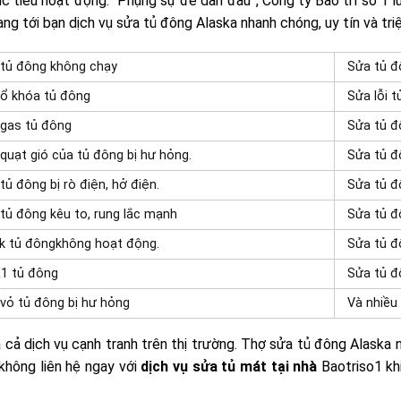
c tiêu hoạt động: “Phụng sự để dẫn đầu”, Công ty Bảo trì số 1 
ng tới bạn dịch vụ sửa tủ đông Alaska nhanh chóng, uy tín và tri
tủ đông không chạy
Sửa tủ đ
ổ khóa tủ đông
Sửa lỗi t
gas tủ đông
Sửa tủ đ
quạt gió của tủ đông bị hư hỏng.
Sửa tủ đ
tủ đông bị rò điện, hở điện.
Sửa tủ đ
tủ đông kêu to, rung lắc mạnh
Sửa tủ đ
k tủ đôngkhông hoạt động.
Sửa tủ đ
E1 tủ đông
Sửa tủ đ
vỏ tủ đông bị hư hỏng
Và nhiều
á cả dịch vụ cạnh tranh trên thị trường. Thợ sửa tủ đông Alaska
không liên hệ ngay với
dịch vụ sửa tủ mát tại nhà
Baotriso1 kh