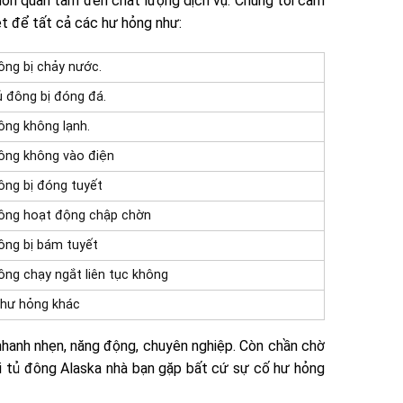
luôn quan tâm đến chất lượng dịch vụ. Chúng tôi cam
ệt để tất cả các hư hỏng như:
ông bị chảy nước.
ủ đông bị đóng đá.
ông không lạnh.
ông không vào điện
ông bị đóng tuyết
ông hoạt động chập chờn
ông bị bám tuyết
ông chạy ngắt liên tục không
 hư hỏng khác
 nhanh nhẹn, năng động, chuyên nghiệp. Còn chần chờ
i tủ đông Alaska nhà bạn gặp bất cứ sự cố hư hỏng