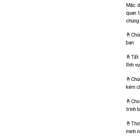
Mặc d
quan t
chúng 
🤞Chún
bạn.
🤞Tất 
lĩnh v
🤞Chún
kém c
🤞Cho 
trình 
🤞Thợ 
minh n