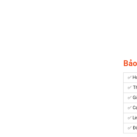
Bảo 
✅ Ho
✅ Th
✅ Gi
✅ C
✅ Li
✅ Độ