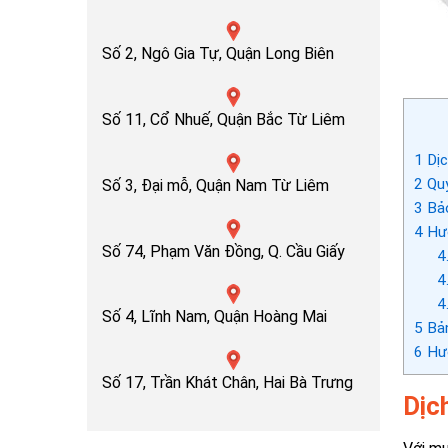
Số 2, Ngô Gia Tự, Quận Long Biên
Số 11, Cổ Nhuế, Quận Bắc Từ Liêm
1
Dịc
2
Quy
Số 3, Đại mỗ, Quận Nam Từ Liêm
3
Bảo
4
Hướ
Số 74, Phạm Văn Đồng, Q. Cầu Giấy
4
4
4
Số 4, Lĩnh Nam, Quận Hoàng Mai
5
Bản
6
Hướ
Số 17, Trần Khát Chân, Hai Bà Trưng
Dịc