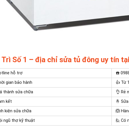
Trì Số 1 – địa chỉ sửa tủ đông uy tín tạ
tline hỗ trợ
☎️ 098
ời gian bảo hành
👍 Từ 
á thành sửa chữa
👌 Rẻ 
am kết
🤞 Sửa
nh kiện sửa chữa
🙆 Hàn
i ngũ thợ kỹ thuật
🙋 Có 