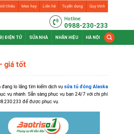
iới thiệu
Mẹo hay
Liên hệ
Tuyển dụng
Quy trình
Hotline:
0988-230-233
BỊ ĐIỆN TỬ
SỬA NHÀ
NHÃN HIỆU
HÀ NỘI
 giá tốt
 đang lo lắng tìm kiếm dịch vụ
sửa tủ đông Alaska
phục vụ nhanh. Sẵn sàng phục vụ bạn 24/7 với chi phí
988.230.233 để được phục vụ.