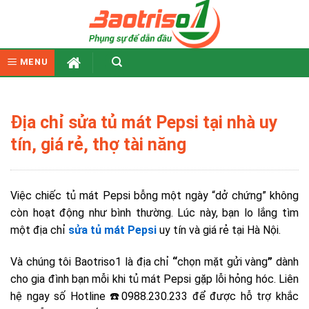
Skip
to
content
MENU
Địa chỉ sửa tủ mát Pepsi tại nhà uy
tín, giá rẻ, thợ tài năng
Việc chiếc tủ mát Pepsi bỗng một ngày “dở chứng” không
còn hoạt động như bình thường. Lúc này, bạn lo lắng tìm
một địa chỉ
sửa tủ mát Pepsi
uy tín và giá rẻ tại Hà Nội.
Và chúng tôi Baotriso1 là địa chỉ
“
chọn mặt gửi vàng
”
dành
cho gia đình bạn mỗi khi tủ mát Pepsi gặp lỗi hỏng hóc. Liên
hệ ngay số Hotline ☎️0988.230.233 để được hỗ trợ khắc