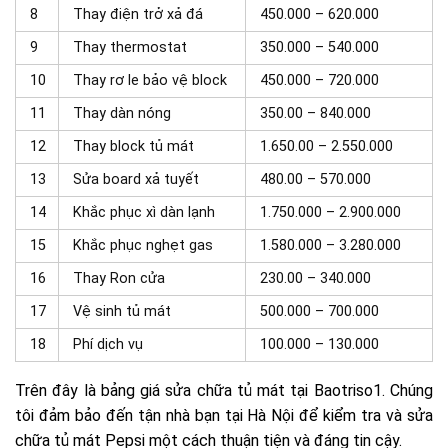
8
Thay điện trở xả đá
450.000 – 620.000
9
Thay thermostat
350.000 – 540.000
10
Thay rơ le bảo vệ block
450.000 – 720.000
11
Thay dàn nóng
350.00 – 840.000
12
Thay block tủ mát
1.650.00 – 2.550.000
13
Sửa board xả tuyết
480.00 – 570.000
14
Khắc phục xì dàn lạnh
1.750.000 – 2.900.000
15
Khắc phục nghẹt gas
1.580.000 – 3.280.000
16
Thay Ron cửa
230.00 – 340.000
17
Vệ sinh tủ mát
500.000 – 700.000
18
Phí dịch vụ
100.000 – 130.000
Trên đây là bảng giá sửa chữa tủ mát tại Baotriso1. Chúng
tôi đảm bảo đến tận nhà bạn tại Hà Nội để kiểm tra và sửa
chữa tủ mát Pepsi một cách thuận tiện và đáng tin cậy.