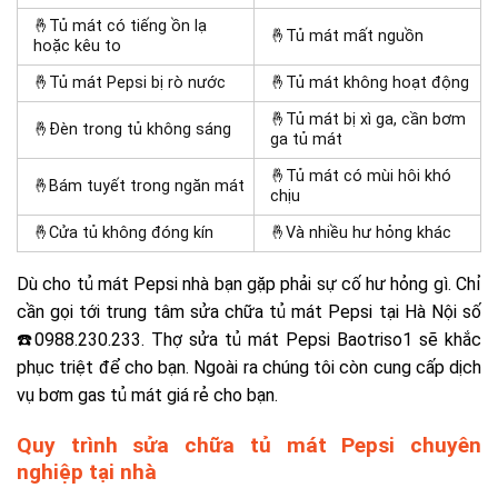
🤞Tủ mát có tiếng ồn lạ
🤞Tủ mát mất nguồn
hoặc kêu to
🤞Tủ mát Pepsi bị rò nước
🤞Tủ mát không hoạt động
🤞Tủ mát bị xì ga, cần bơm
🤞Đèn trong tủ không sáng
ga tủ mát
🤞Tủ mát có mùi hôi khó
🤞Bám tuyết trong ngăn mát
chịu
🤞Cửa tủ không đóng kín
🤞Và nhiều hư hỏng khác
Dù cho tủ mát Pepsi nhà bạn gặp phải sự cố hư hỏng gì. Chỉ
cần gọi tới trung tâm sửa chữa tủ mát Pepsi tại Hà Nội số
☎️0988.230.233. Thợ sửa tủ mát Pepsi Baotriso1 sẽ khắc
phục triệt để cho bạn. Ngoài ra chúng tôi còn cung cấp dịch
vụ bơm gas tủ mát giá rẻ cho bạn.
Quy trình sửa chữa tủ mát Pepsi chuyên
nghiệp tại nhà