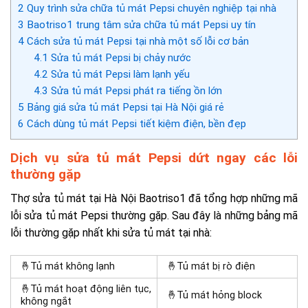
2
Quy trình sửa chữa tủ mát Pepsi chuyên nghiệp tại nhà
3
Baotriso1 trung tâm sửa chữa tủ mát Pepsi uy tín
4
Cách sửa tủ mát Pepsi tại nhà một số lỗi cơ bản
4.1
Sửa tủ mát Pepsi bị chảy nước
4.2
Sửa tủ mát Pepsi làm lạnh yếu
4.3
Sửa tủ mát Pepsi phát ra tiếng ồn lớn
5
Bảng giá sửa tủ mát Pepsi tại Hà Nội giá rẻ
6
Cách dùng tủ mát Pepsi tiết kiệm điện, bền đẹp
Dịch vụ sửa tủ mát Pepsi dứt ngay các lỗi
thường gặp
Thợ sửa tủ mát tại Hà Nội Baotriso1 đã tổng hợp những mã
lỗi sửa tủ mát Pepsi thường gặp. Sau đây là những bảng mã
lỗi thường gặp nhất khi sửa tủ mát tại nhà:
🤞Tủ mát không lạnh
🤞Tủ mát bị rò điện
🤞Tủ mát hoạt động liên tục,
🤞Tủ mát hỏng block
không ngắt