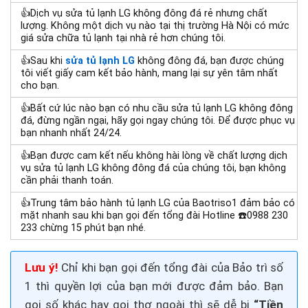
👍Dịch vụ sửa tủ lạnh LG không đông đá rẻ nhưng chất
lượng. Không một dịch vụ nào tại thị trường Hà Nội có mức
giá
sửa chữa tủ lạnh tại nhà
rẻ hơn chúng tôi.
👍Sau khi
sửa tủ lạnh LG
không đông đá, bạn được chúng
tôi viết giấy cam kết bảo hành, mang lại sự yên tâm nhất
cho bạn.
👍Bất cứ lúc nào bạn có nhu cầu sửa tủ lạnh LG không đông
đá, đừng ngần ngại, hãy gọi ngay chúng tôi. Để được phục vụ
bạn nhanh nhất 24/24.
👍Bạn được cam kết nếu không hài lòng về chất lượng dịch
vụ sửa tủ lạnh LG không đông đá của chúng tôi, bạn không
cần phải thanh toán.
👍Trung tâm bảo hành tủ lạnh LG
của Baotriso1 đảm bảo có
mặt nhanh sau khi bạn gọi đến tổng đài Hotline ☎️0988 230
233 chừng 15 phút bạn nhé.
Lưu ý!
Chỉ khi bạn gọi đến tổng đài của Bảo trì số
1 thì quyền lợi của bạn mới được đảm bảo. Bạn
gọi số khác hay gọi thợ ngoài thì sẽ dễ bị
“Tiền