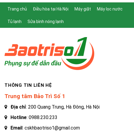
Trang chủ
Điều hòa tại Hà Nội
Máy giặt
Máy lọc nước
Tủ lạnh
Sửa bình nóng lạnh
THÔNG TIN LIÊN HỆ
Trung tâm Bảo Trì Số 1
Địa chỉ
: 200 Quang Trung, Hà Đông, Hà Nội
Hotline
:
0988.230.233
Email
: cskhbaotriso1@gmail.com