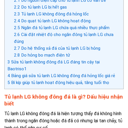
2.1
Do nguồn điện cấp cho tủ lạnh LG có vấn đề
2.2
Do tủ lạnh LG bị hết gas
2.3
Tủ lạnh LG không đông đá hỏng lốc
2.4
Do quạt tủ lạnh LG không hoạt động
2.5
Ngăn đá tủ lạnh LG chứa quá nhiều thực phẩm
2.6
Cài đặt nhiệt độ cho ngăn đông tủ lạnh LG chưa
đúng
2.7
Do hệ thống xả đá của tủ lạnh LG bị hỏng
2.8
Do hỏng bo mạch điện tử
3
Sửa tủ lạnh không đông đá LG đáng tin cậy tại
Baotriso1
4
Bảng giá sửa tủ lạnh LG không đông đá hỏng lốc giá rẻ
5
Bí kíp giúp tủ lạnh hoạt động hiệu quả, tăng tuổi thọ
Tủ lạnh LG không đông đá là gì?
Dấu hiệu nhận
biết
Tủ lạnh LG không đông đá là hiện tượng thấy đá không hình
thành trong ngăn đông hoặc đá đã có nhưng lại tan chảy, tủ
lạnh có thể gặp sự cố.