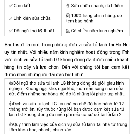
✅ Cam kết
🤞 Sửa chữa nhanh, dứt điểm
🙆 100% hàng chính hãng, có
✅ Linh kiện sửa chữa
tem bảo hành
✅ Đội ngũ thợ kỹ thuật
🙋 Có nhiều năm kinh nghiệm
Baotriso1 là một trong những đơn vị
sửa tủ lạnh tại Hà Nội
uy tín nhất. Với nhiều năm kinh nghiệm hoạt động trong lĩnh
vực dịch vụ sửa tủ lạnh LG không đông đá được nhiều khách
hàng tin cậy và lựa chọn. Đến với chúng tôi bạn cam kết
được nhận những ưu đãi đặc biệt như:
👍Đội ngũ thợ sửa tủ lạnh LG không đông đá giỏi, giàu kinh
nghiệm. Không ngại khó, ngại khổ, luôn sẵn sàng nhận sửa
dứt điểm những hư hỏng, dù đó là những lỗi phức tạp nhất.
👍D
ịch vụ sửa tủ lạnh LG tại nhà co c
hế độ bảo hành từ 12
tháng trở lên, tùy thuộc từng lỗi. bạn được cam kết sửa tủ
lạnh LG không đông đá miễn phí nếu có sự cố tái lỗi lần 2.
👍Quy trình làm việc của
dịch vụ sửa tủ lạnh tại nhà từ trung
tâm
khoa học, nhanh, chính xác.