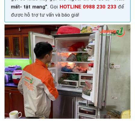
mất- tật mang”
. Gọi
HOTLINE 0988 230 233
để
được hỗ trợ tư vấn và báo giá!