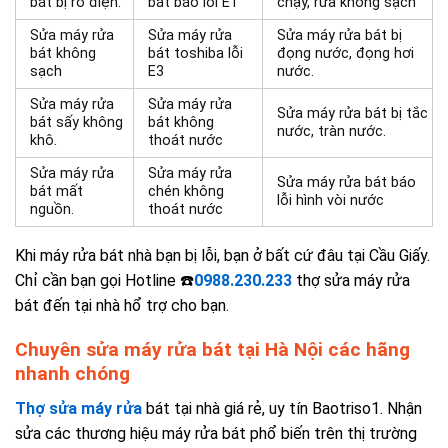
bát bị rò điện.
bát báo lỗi E1
chạy, rửa không sạch
Sửa máy rửa
Sửa máy rửa
Sửa máy rửa bát bị
bát không
bát toshiba lỗi
đọng nước, đọng hơi
sạch
E3
nước.
Sửa máy rửa
Sửa máy rửa
Sửa máy rửa bát bị tắc
bát sấy không
bát không
nước, tràn nước.
khô.
thoát nước
Sửa máy rửa
Sửa máy rửa
Sửa máy rửa bát báo
bát mất
chén không
lỗi hình vòi nước
nguồn.
thoát nước
Khi máy rửa bát nhà bạn bị lỗi, bạn ở bất cứ đâu tại Cầu Giấy.
Chỉ cần bạn gọi Hotline ☎️
0988.230.233
t
hợ sửa máy rửa
bát đến tại nhà hổ trợ cho bạn.
Chuyên sửa máy rửa bát tại Hà Nội các hãng
nhanh chóng
Thợ sửa máy rửa
bát tại nhà giá rẻ, uy tín Baotriso1. Nhận
sửa các thương hiệu máy rửa bát phổ biến trên thị trường