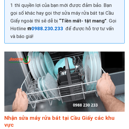
1 thì quyền lợi của bạn mới được đảm bảo. Bạn
gọi số khác hay gọi thợ
sửa máy rửa bát tại Cầu
Giấy
ngoài thì sẽ dễ bị
“Tiền mất- tật mang”
. Gọi
Hotline ☎️
0988.230.233
để được hỗ trợ tư vấn
và báo giá!
Nhận sửa máy rửa bát tại Cầu Giấy các khu
vực