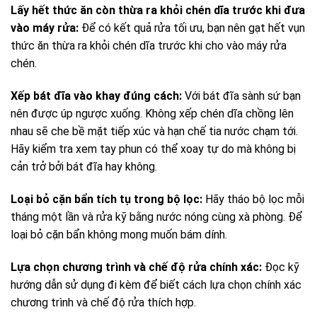
Lấy hết thức ăn còn thừa ra khỏi chén dĩa trước khi đưa
vào máy rửa:
Để có kết quả rửa tối ưu, bạn nên gạt hết vụn
thức ăn thừa ra khỏi chén dĩa trước khi cho vào máy rửa
chén.
Xếp bát đĩa vào khay đúng cách:
Với bát đĩa sành sứ bạn
nên được úp ngược xuống. Không xếp chén dĩa chồng lên
nhau sẽ che bề mặt tiếp xúc và hạn chế tia nước chạm tới.
Hãy kiểm tra xem tay phun có thể xoay tự do mà không bị
cản trở bởi bát đĩa hay không.
Loại bỏ cặn bẩn tích tụ trong bộ lọc:
Hãy tháo bộ lọc mỗi
tháng một lần và rửa kỹ bằng nước nóng cùng xà phòng. Để
loại bỏ cặn bẩn không mong muốn bám dính.
Lựa chọn chương trình và chế độ rửa chính xác:
Đọc kỹ
hướng dẫn sử dụng đi kèm để biết cách lựa chọn chính xác
chương trình và chế độ rửa thích hợp.