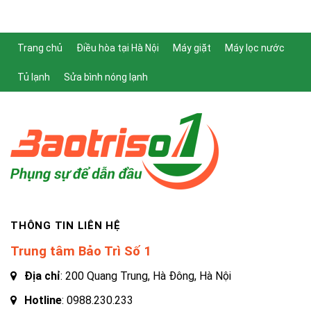
Trang chủ
Điều hòa tại Hà Nội
Máy giặt
Máy lọc nước
Tủ lạnh
Sửa bình nóng lạnh
THÔNG TIN LIÊN HỆ
Trung tâm Bảo Trì Số 1
Địa chỉ
: 200 Quang Trung, Hà Đông, Hà Nội
Hotline
:
0988.230.233