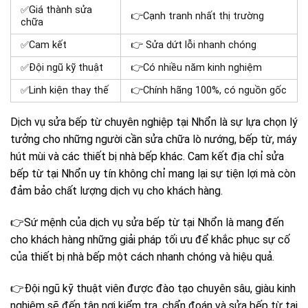
✅Giá thành sửa
👉Cạnh tranh nhất thị trường
chữa
✅Cam kết
👉 Sửa dứt lỗi nhanh chóng
✅Đội ngũ kỹ thuật
👉Có nhiều năm kinh nghiệm
✅Linh kiện thay thế
👉Chính hãng 100%, có nguồn gốc
Dịch vụ sửa bếp từ chuyên nghiệp tại Nhổn là sự lựa chọn lý
tưởng cho những người cần sửa chữa lò nướng, bếp từ, máy
hút mùi và các thiết bị nhà bếp khác. Cam kết địa chỉ sửa
bếp từ tại Nhổn uy tín không chỉ mang lại sự tiện lợi mà còn
đảm bảo chất lượng dịch vụ cho khách hàng.
👉
Sứ mệnh của dịch vụ sửa bếp từ tại Nhổn là mang đến
cho khách hàng những giải pháp tối ưu để khắc phục sự cố
của thiết bị nhà bếp một cách nhanh chóng và hiệu quả.
👉
Đội ngũ kỹ thuật viên được đào tạo chuyên sâu, giàu kinh
nghiệm sẽ đến tận nơi kiểm tra, chẩn đoán và sửa bếp từ tại