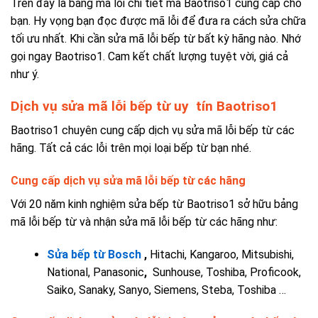
Trên đây là bảng mã lỗi chi tiết mà Baotriso1 cung cấp cho
bạn. Hy vọng bạn đọc được mã lỗi để đưa ra cách sửa chữa
tối ưu nhất. Khi cần sửa mã lỗi bếp từ bất kỳ hãng nào. Nhớ
gọi ngay Baotriso1. Cam kết chất lượng tuyệt vời, giá cả
như ý.
Dịch vụ sửa mã lỗi bếp từ uy tín Baotriso1
Baotriso1 chuyên cung cấp dịch vụ sửa mã lỗi bếp từ các
hãng. Tất cả các lỗi trên mọi loại bếp từ bạn nhé.
Cung cấp dịch vụ sửa mã lỗi bếp từ các hãng
Với 20 năm kinh nghiệm sửa bếp từ Baotriso1 sở hữu bảng
mã lỗi bếp từ và nhận sửa mã lỗi bếp từ các hãng như:
Sửa bếp từ Bosch
,
Hitachi, Kangaroo, Mitsubishi,
National, Panasonic
,
Sunhouse, Toshiba, Proficook,
Saiko, Sanaky, Sanyo, Siemens, Steba, T
oshiba …