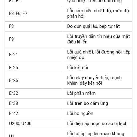
F2; F4
Quá nhiệt trên bo cảm ứng
Lỗi cảm biến nhiệt độ, mức độ
F3; F6; F7
phản hồi
F8
Do đun quá lâu, bếp tự tắt
Lỗi truyền dẫn tín hiệu của mặt
F9
điều khiển.
Lỗi quá nhiệt, lỗi đường hồi tiếp
Er21
nhiệt độ
Er25
Lỗi kết nối
Lỗi relay chuyển tiếp, mạch
Er26
khiển, dây kết nối
Er32
Lỗi phần mềm
Er38
Lỗi trên bo cảm ứng
Er42
Lỗi bo nguồn
U200; U400
Lỗi điện áp hoặc so áp bị lệch
Lỗi so áp, áp lên main không
U1