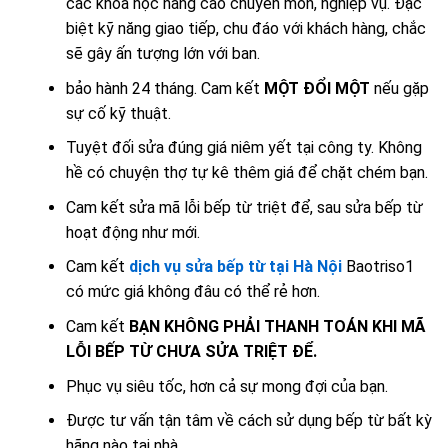
các khóa học nâng cao chuyên môn, nghiệp vụ. Đặc
biệt kỹ năng giao tiếp, chu đáo với khách hàng, chắc
sẽ gây ấn tượng lớn với ban.
bảo hành 24 tháng. Cam kết
MỘT ĐỔI MỘT
nếu gặp
sự cố kỹ thuật.
Tuyệt đối sửa đúng giá niêm yết tại công ty. Không
hề có chuyện thợ tự kê thêm giá để chặt chém bạn.
Cam kết sửa mã lỗi bếp từ triệt để, sau sửa bếp từ
hoạt động như mới.
Cam kết
dịch vụ sửa bếp từ tại Hà Nội
Baotriso1
có mức giá không đâu có thể rẻ hơn.
Cam kết
BẠN KHÔNG PHẢI THANH TOÁN KHI MÃ
LỖI BẾP TỪ CHƯA SỬA TRIỆT ĐỂ.
Phục vụ siêu tốc, hơn cả sự mong đợi của bạn.
Được tư vấn tận tâm về cách sử dụng bếp từ bất kỳ
hãng nào tại nhà.