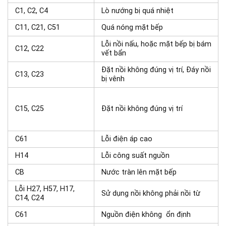
C1, C2, C4
Lò nướng bị quá nhiệt
C11, C21, C51
Quá nóng mặt bếp
Lỗi nồi nấu, hoặc mặt bếp bị bám
C12, C22
vết bẩn
Đặt nồi không đúng vị trí, Đáy nồi
C13, C23
bị vênh
C15, C25
Đặt nồi không đúng vị trí
C61
Lỗi điện áp cao
H14
Lỗi công suất nguồn
CB
Nước tràn lên mặt bếp
Lỗi H27, H57, H17,
Sử dụng nồi không phải nồi từ
C14, C24
C61
Nguồn điện không ổn định