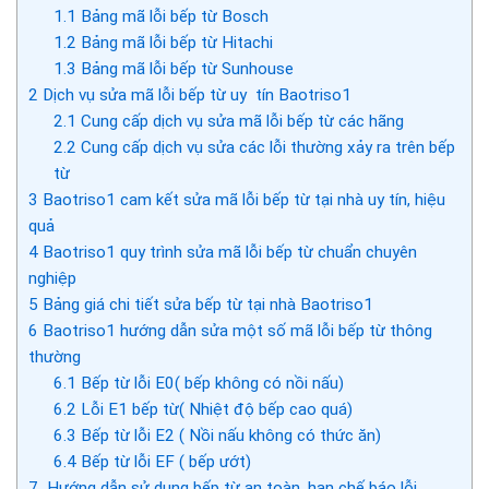
1.1
Bảng mã lỗi bếp từ Bosch
1.2
Bảng mã lỗi bếp từ Hitachi
1.3
Bảng mã lỗi bếp từ Sunhouse
2
Dịch vụ sửa mã lỗi bếp từ uy tín Baotriso1
2.1
Cung cấp dịch vụ sửa mã lỗi bếp từ các hãng
2.2
Cung cấp dịch vụ sửa các lỗi thường xảy ra trên bếp
từ
3
Baotriso1 cam kết sửa mã lỗi bếp từ tại nhà uy tín, hiệu
quả
4
Baotriso1 quy trình sửa mã lỗi bếp từ chuẩn chuyên
nghiệp
5
Bảng giá chi tiết sửa bếp từ tại nhà Baotriso1
6
Baotriso1 hướng dẫn sửa một số mã lỗi bếp từ thông
thường
6.1
Bếp từ lỗi E0( bếp không có nồi nấu)
6.2
Lỗi E1 bếp từ( Nhiệt độ bếp cao quá)
6.3
Bếp từ lỗi E2 ( Nồi nấu không có thức ăn)
6.4
Bếp từ lỗi EF ( bếp ướt)
7
Hướng dẫn sử dụng bếp từ an toàn, hạn chế báo lỗi