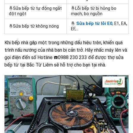
🤞Sửa bếp từ tự động ngắt
🤞Lỗi bếp từ bị hỏng bo
đột ngột
mạch, bo nguồn
🤞
Sửa bếp từ lỗi E0
, E1, EA,
🤞
Sửa bếp từ không nóng
EF,…
Khi bếp nhà gặp một trong những dấu hiệu trên, khiến quá
trình nấu nướng của nhà bạn bị cản trở. Hãy nhấc máy lên và
gọi điện đến số Hotline ☎️0988 230 233 để được
thợ sửa
bếp từ
tại Bắc Từ Liêm sẽ hỗ trợ cho bạn tại nhà.