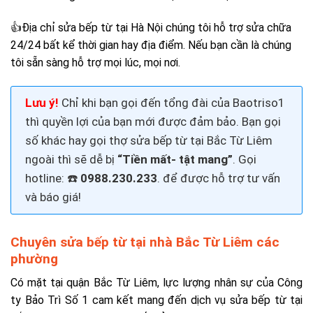
👍Đ
ịa chỉ sửa bếp từ tại Hà Nội chúng tôi h
ỗ trợ sửa chữa
24/24 bất kể thời gian hay địa điểm. Nếu bạn cần là chúng
tôi sẵn sàng hỗ trợ mọi lúc, mọi nơi.
Lưu ý!
Chỉ khi bạn gọi đến tổng đài của Baotriso1
thì quyền lợi của bạn mới được đảm bảo. Bạn gọi
số khác hay gọi thợ
sửa bếp từ tại Bắc Từ Liêm
ngoài thì sẽ dễ bị
“Tiền mất- tật mang”
. Gọi
hotline: ☎️
0988.230.233
.
để được hỗ trợ tư vấn
và báo giá!
Chuyên sửa bếp từ tại nhà Bắc Từ Liêm các
phường
Có mặt tại quận Bắc Từ Liêm, lực lượng nhân sự của Công
ty Bảo Trì Số 1 cam kết mang đến dịch vụ sửa bếp từ tại