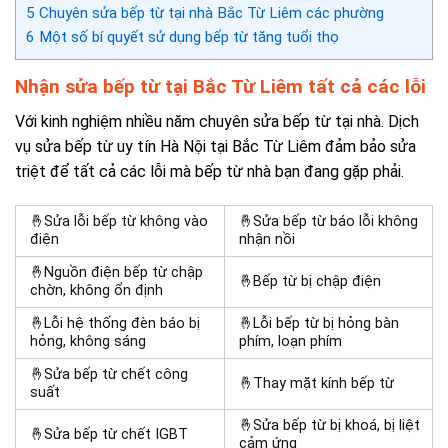
5
Chuyên sửa bếp từ tại nhà Bắc Từ Liêm các phường
6
Một số bí quyết sử dụng bếp từ tăng tuổi thọ
Nhận sửa
bếp từ tại Bắc Từ Liêm tất cả các lỗi
Với kinh nghiệm nhiều năm chuyên sửa bếp từ tại nhà.
Dịch
vụ sửa bếp từ uy tín Hà Nội
tại Bắc Từ Liêm đ
ảm bảo sửa
triệt để tất cả các lỗi mà bếp từ nhà bạn đang gặp phải.
🤞
Sửa lỗi bếp từ không vào
🤞Sửa bếp từ báo lỗi không
điện
nhận nồi
🤞Nguồn điện bếp từ chập
🤞
Bếp từ bị chập điện
chờn, không ổn định
🤞Lỗi hệ thống đèn báo bị
🤞Lỗi bếp từ bị hỏng bàn
hỏng, không sáng
phím, loạn phím
🤞
Sửa bếp từ chết công
🤞
Thay mặt kính bếp từ
suất
🤞
Sửa bếp từ bị khoá, bị liệt
🤞
Sửa bếp từ chết IGBT
cảm ứng