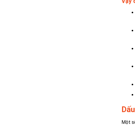
Vậy đ
Dấu 
Một số