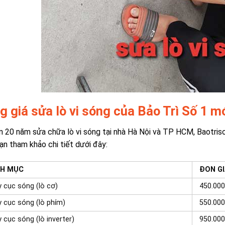
g giá sửa lò vi sóng của Bảo Trì Số 1 m
n 20 năm sửa chữa lò vi sóng tại nhà Hà Nội và TP HCM, Baotriso
Bạn tham khảo chi tiết dưới đây:
H MỤC
ĐON G
 cục sóng (lò cơ)
450.000
 cục sóng (lò phím)
550.000
 cục sóng (lò inverter)
950.000