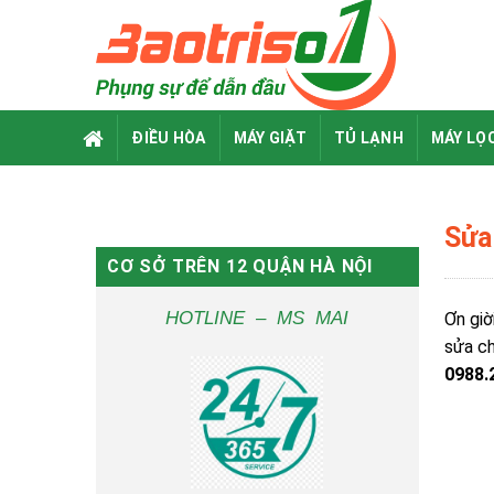
Skip
to
content
ĐIỀU HÒA
MÁY GIẶT
TỦ LẠNH
MÁY LỌ
Sửa 
CƠ SỞ TRÊN 12 QUẬN HÀ NỘI
HOTLINE – MS MAI
Ơn giờ
sửa ch
0988.