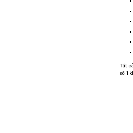
Tất cả
số 1 k