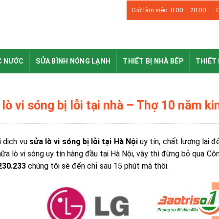
Giờ làm việc: 8:00 – 20:00
G
C NƯỚC
SỬA BÌNH NÓNG LẠNH
THIẾT BỊ NHÀ BẾP
THIẾT 
lò vi sóng bị lỗi tại nhà – Thợ 10 năm k
i dịch vụ
sửa lò vi sóng bị lỗi tại Hà Nội
uy tín, chất lượng lại 
ữa lò vi sóng uy tín hàng đầu tại Hà Nội, vậy thì đừng bỏ qua Côn
230.233
chúng tôi sẽ đến chỉ sau 15 phút mà thôi.