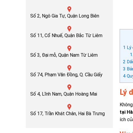
Số 2, Ngô Gia Tự, Quận Long Biên
Số 11, Cổ Nhuế, Quận Bắc Từ Liêm
1
Lý 
1
Số 3, Đại mỗ, Quận Nam Từ Liêm
2
Dấu
3
Bản
Số 74, Phạm Văn Đồng, Q. Cầu Giấy
4
Quy
Lý d
Số 4, Lĩnh Nam, Quận Hoàng Mai
Không 
tại Hà
Số 17, Trần Khát Chân, Hai Bà Trưng
ích củ