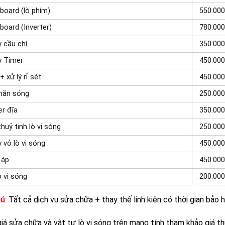
board (lò phím)
550.000
board (Inverter)
780.000
 cầu chì
350.000
y Timer
450.000
+ xử lý rỉ sét
450.000
hắn sóng
250.000
r đĩa
350.000
thuỷ tinh lò vi sóng
250.000
 vỏ lò vi sóng
450.000
 áp
450.000
ò vi sóng
200.000
hú
:
Tất cả dịch vụ sửa chữa + thay thế linh kiện có thời gian bảo 
iá sửa chữa và vật tư lò vi sóng trên mang tính tham khảo giá t