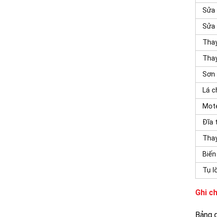
Sửa 
Sửa 
Thay
Tha
Sơn 
Lá c
Mote
Đĩa 
Thay
Biến
Tụ l
Ghi c
Bảng g