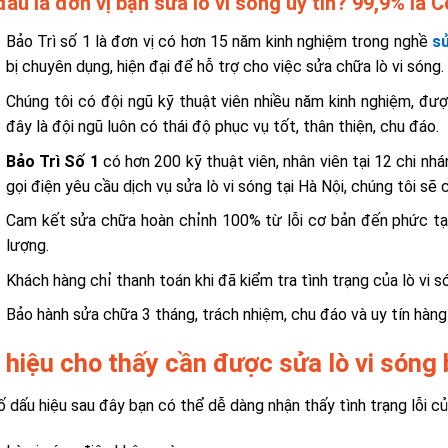
âu là đơn vị bạn sửa lò vi sóng uy tín? 99,9% là C
Bảo Trì số 1 là đơn vị có hơn 15 năm kinh nghiệm trong nghề
sử
bị chuyên dụng, hiện đại để hỗ trợ cho việc sửa chữa lò vi sóng.
Chúng tôi có đội ngũ kỹ thuật viên nhiều năm kinh nghiệm, đư
đây là đội ngũ luôn có thái độ phục vụ tốt, thân thiện, chu đáo.
Bảo Trì Số 1
có hơn 200 kỹ thuật viên, nhân viên tại 12 chi nh
gọi điện yêu cầu dịch vụ sửa lò vi sóng tại Hà Nội, chúng tôi sẽ
Cam kết sửa chữa hoàn chỉnh 100% từ lỗi cơ bản đến phức tạp 
lượng.
Khách hàng chỉ thanh toán khi đã kiểm tra tình trạng của lò vi só
Bảo hành sửa chữa 3 tháng, trách nhiệm, chu đáo và uy tín hàng
hiệu cho thấy cần được sửa lò vi sóng b
 dấu hiệu sau đây bạn có thể dễ dàng nhận thấy tình trạng lỗi của