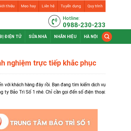
iới thiệu
Mẹo hay
Liên hệ
Tuyển dụng
Quy trình
Hotline:
0988-230-233
BỊ ĐIỆN TỬ
SỬA NHÀ
NHÃN HIỆU
HÀ NỘI
inh nghiệm trực tiếp khắc phục
đến với khách hàng đây rồi. Bạn đang tìm kiếm dịch vụ
g ty Bảo Trì Số 1 nhé. Chỉ cần gọi đến số điện thoại: