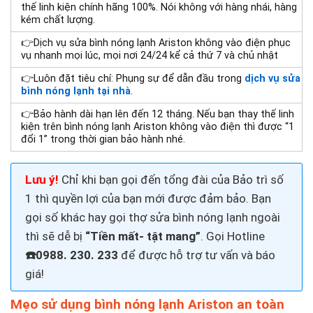
thế linh kiện chính hãng 100%. Nói không với hàng nhái, hàng
kém chất lượng.
👉Dịch vụ sửa bình nóng lạnh Ariston không vào điện phục
vụ nhanh mọi lúc, mọi nơi 24/24 kể cả thứ 7 và chủ nhật
👉Luôn đặt tiêu chí: Phụng sự để dẫn đầu trong
dịch vụ sửa
bình nóng lạnh tại nhà
.
👉Bảo hành dài hạn lên đến 12 tháng. Nếu bạn thay thế linh
kiện trên bình nóng lạnh Ariston không vào điện thì được “1
đổi 1” trong thời gian bảo hành nhé.
Lưu ý!
Chỉ khi bạn gọi đến tổng đài của Bảo trì số
1 thì quyền lợi của bạn mới được đảm bảo. Bạn
gọi số khác hay gọi thợ
sửa
bình nóng lạnh
ngoài
thì sẽ dễ bị
“Tiền mất- tật mang”
. Gọi H
otline
☎️0988. 230. 233
để được hỗ trợ tư vấn và báo
giá!
Mẹo sử dụng bình nóng lạnh Ariston an toàn