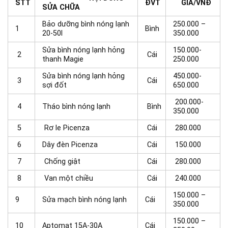
STT
ĐVT
GIÁ/VNĐ
SỬA CHỮA
Bảo dưỡng bình nóng lạnh
250.000 –
1
Bình
20-50l
350.000
Sửa bình nóng lạnh hỏng
150.000-
2
Cái
thanh Magie
250.000
Sửa bình nóng lạnh hỏng
450.000-
3
Cái
sợi đốt
650.000
200.000-
4
Tháo bình nóng lạnh
Bình
350.000
5
Rơ le Picenza
Cái
280.000
6
Dây đèn Picenza
Cái
150.000
7
Chống giật
Cái
280.000
8
Van một chiều
Cái
240.000
150.000 –
9
Sửa mạch bình nóng lạnh
Cái
350.000
150.000 –
10
Aptomat 15A-30A
Cái