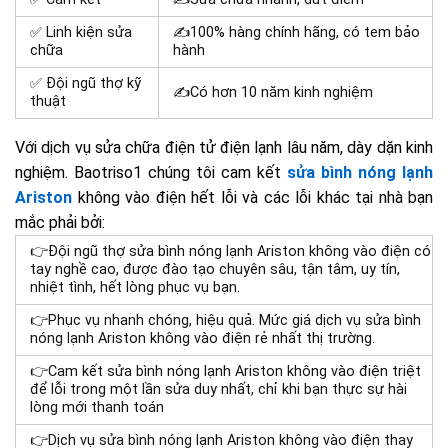
✅ Linh kiện sửa
✍100% hàng chính hãng, có tem bảo
chữa
hành
✅ Đội ngũ thợ kỹ
✍Có hơn 10 năm kinh nghiệm
thuật
Với dịch vụ sửa chữa điện tử điện lạnh lâu năm, dày dặn kinh
nghiệm. Baotriso1 chúng tôi cam kết
sửa bình nóng lạnh
Ariston
không vào điện hết lỗi và các lỗi khác tại nhà bạn
mắc phải bởi:
👉Đội ngũ thợ sửa bình nóng lạnh Ariston không vào điện có
tay nghề cao, được đào tạo chuyên sâu, tận tâm, uy tín,
nhiệt tình, hết lòng phục vụ bạn.
👉Phục vụ nhanh chóng, hiệu quả. Mức giá dịch vụ sửa bình
nóng lạnh Ariston không vào điện rẻ nhất thị trường.
👉Cam kết sửa bình nóng lạnh Ariston không vào điện triệt
để lỗi trong một lần sửa duy nhất, chỉ khi bạn thực sự hài
lòng mới thanh toán
👉Dịch vụ sửa bình nóng lạnh Ariston không vào điện thay