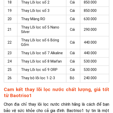
18
Thay Lõi lọc số 2
Cái
850.000
19
Thay Lõi lọc số 3
Cái
850.000
20
Thay Màng RO
Cái
630.000
Thay Lõi lọc số 5 Nano
21
Cái
290.000
Silver
Thay Lõi lọc số 6 Bóng
22
Cái
440.000
Gốm
23
Thay Lõi lọc số 7 Alkaline
Cái
440.000
24
Thay Lõi lọc số 8 Maifan
Cái
530.000
25
Thay Lõi lọc số 9 ORP
Cái
530.000
26
Thay bộ lõi lọc 1-2-3
Bộ
240.000
Cam kết thay lõi lọc nước chất lượng, giá tốt
từ Baotriso1
Chọn địa chỉ thay lõi lọc nước chính hãng là cách để bạn
bảo vệ sức khỏe cho cả gia đình. Baotriso1 tự tin là một