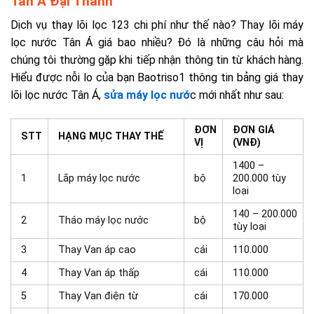
Tân Á Đại Thành
Dịch vụ thay lõi lọc 123 chi phí như thế nào? Thay lõi máy
lọc nước Tân Á giá bao nhiều? Đó là những câu hỏi mà
chúng tôi thường gặp khi tiếp nhận thông tin từ khách hàng.
Hiểu được nỗi lo của bạn Baotriso1 thông tin bảng giá thay
lõi lọc nước Tân Á,
sửa máy lọc nướ
c mới nhất như sau:
ĐƠN
ĐƠN GIÁ
STT
HẠNG MỤC THAY THẾ
VỊ
(VNĐ)
1400 –
1
Lắp máy lọc nước
bộ
200.000 tùy
loại
140 – 200.000
2
Tháo máy lọc nước
bộ
tùy loại
3
Thay Van áp cao
cái
110.000
4
Thay Van áp thấp
cái
110.000
5
Thay Van điện từ
cái
170.000