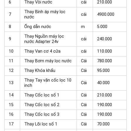
6
Thay Vòi nước
cái
210.000
Thay Bình áp máy lọc
7
cái
4900.000
nước
8
Ống dẫn nước
m
5.000
Thay Nguồn máy lọc
9
cái
240.000
nước Adapter 24v
10
Thay Van cơ 4 cửa
cái
110.000
11
Thay Bơm máy lọc nước
Cái
780.000
12
Thay Khóa khẩu
Cái
95.000
Thay Tay vặn cốc lọc 10
13
Cái
40.000
inch
14
Thay Cốc lọc số 1
Cái
210.000
15
Thay Cốc lọc số 2
Cái
190.000
16
Thay Cốc lọc số 3
Cái
190.000
17
Thay Lõi lọc số 1
Cái
70.000