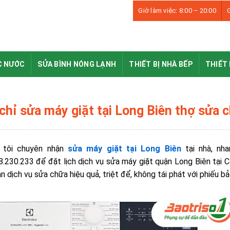
Giờ làm việc: 8:00 – 20:00
G
C NƯỚC
SỬA BÌNH NÓNG LẠNH
THIẾT BỊ NHÀ BẾP
THIẾT 
chỉ sửa máy giặt tại Long Biên thợ sửa c
 tôi chuyên nhận
sửa máy giặt tại Long Biên
tại nhà, nha
8.230.233
để đặt lịch dịch vụ sửa máy giặt quận Long Biên tại
n dịch vụ sửa chữa hiệu quả, triệt để, không tái phát với phiếu bả