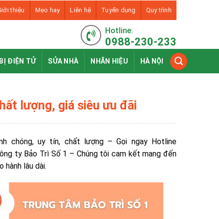
iới thiệu
Mẹo hay
Liên hệ
Tuyển dụng
Quy trình
Hotline:
0988-230-233
BỊ ĐIỆN TỬ
SỬA NHÀ
NHÃN HIỆU
HÀ NỘI
hất lượng, giá siêu ưu đãi
nh chóng, uy tín, chất lượng – Gọi ngay
Hotline
 Công ty Bảo Trì Số 1 – Chúng tôi cam kết mang đến
o hành lâu dài.