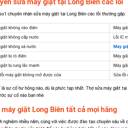
yên sửa máy giặt tại Long Biên các lỗi
so1 chuyên nhận sửa máy giặt tại Long Biên các lỗi thường gặp:
giặt không vào điện
Máy giặ
giặt không cấp nước
Lỗi IC 
giặt không xả nước
Máy gi
giặt bị rò điện
Máy giặ
giặt bị rung lắc mạnh
Máy giặ
lỗi máy giặt không mở được cửa
Sửa lỗi
 là sự cố hư hỏng nào, dù là phức tạp nhất. Thợ
sửa máy giặt tại
ước sự cố nào bạn nhé.
 máy giặt Long Biên
tất cả mọi hãng
nh nghiệm nhiều năm, cùng với việc được đào tạo chuyên sâu về 