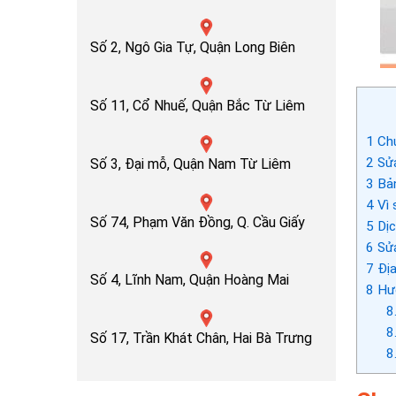
Số 2, Ngô Gia Tự, Quận Long Biên
Số 11, Cổ Nhuế, Quận Bắc Từ Liêm
1
Chu
2
Sửa
Số 3, Đại mỗ, Quận Nam Từ Liêm
3
Bản
4
Vì 
Số 74, Phạm Văn Đồng, Q. Cầu Giấy
5
Dịc
6
Sửa
7
Địa
Số 4, Lĩnh Nam, Quận Hoàng Mai
8
Hướ
8
8
Số 17, Trần Khát Chân, Hai Bà Trưng
8