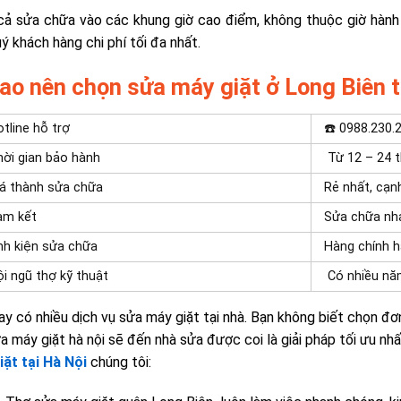
ả sửa chữa vào các khung giờ cao điểm, không thuộc giờ hành
ý khách hàng chi phí tối đa nhất.
sao nên chọn sửa máy giặt ở Long Biên t
tline hỗ trợ
☎️ 0988.230.
ời gian bảo hành
Từ 12 – 24 
á thành sửa chữa
Rẻ nhất, cạn
am kết
Sửa chữa nh
nh kiện sửa chữa
Hàng chính 
i ngũ thợ kỹ thuật
Có nhiều nă
ay có nhiều dịch vụ sửa máy giặt tại nhà. Bạn không biết chọn đơn 
a máy giặt hà nội sẽ đến nhà sửa được coi là giải pháp tối ưu nh
ặt tại Hà Nội
chúng tôi: