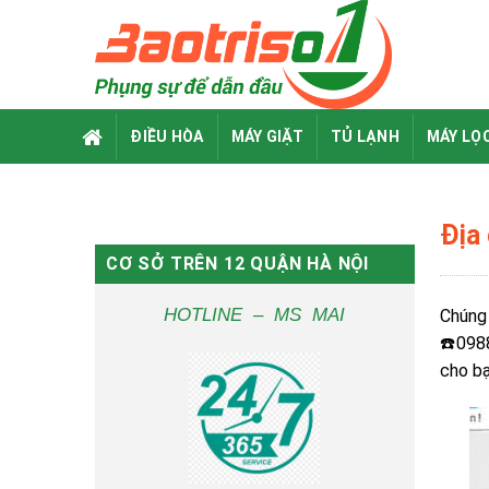
Skip
to
content
ĐIỀU HÒA
MÁY GIẶT
TỦ LẠNH
MÁY LỌ
Địa 
CƠ SỞ TRÊN 12 QUẬN HÀ NỘI
HOTLINE – MS MAI
Chúng
☎️098
cho bạ