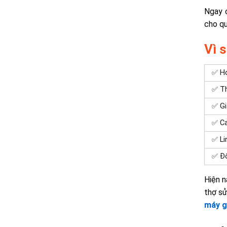
Ngay c
cho qu
Vì 
✅ Ho
✅ Th
✅ Gi
✅ C
✅ Li
✅ Độ
Hiện n
thợ sử
máy gi