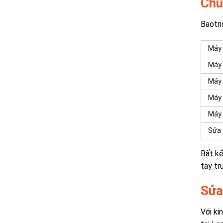
Chu
Baotri
Máy 
Máy 
Máy 
Máy 
Máy 
Sửa 
Bất kể
tay tr
Sửa
Với ki