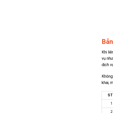
Bản
Khi li
vụ như
dịch v
Không 
khai, 
ST
1
2