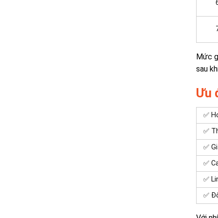
Mức g
sau kh
Ưu 
✅ Ho
✅ Th
✅ Gi
✅ C
✅ Li
✅ Độ
Với n