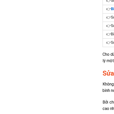
👉Sử
👉
B
👉Sử
👉Sử
👉B
👉Sử
Cho dù
lý một
Sửa
Không 
bình n
Bởi ch
cao nh