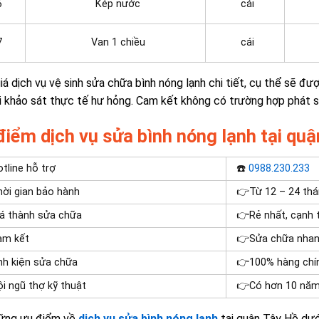
6
Kép nước
cái
7
Van 1 chiều
cái
iá
dịch vụ vệ sinh sửa chữa bình nóng lạnh
chi tiết, cụ thể sẽ đư
i khảo sát thực tế hư hỏng. Cam kết không có trường hợp phát s
điểm dịch vụ sửa bình nóng lạnh tại qu
tline hỗ trợ
☎️
0988.230.233
ời gian bảo hành
👉Từ 12 – 24 th
á thành sửa chữa
👉Rẻ nhất, cạnh 
am kết
👉Sửa chữa nhan
nh kiện sửa chữa
👉100% hàng chí
i ngũ thợ kỹ thuật
👉Có hơn 10 năm
hững ưu điểm về
dịch vụ sửa bình nóng lạnh
tại quận Tây Hồ dướ