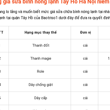
g giá
sửa bình nóng lạnh Tây Hồ Hà Nội
niêm
ng lo lắng và muốn biết mức giá sửa chữa bình nóng lạnh tại nhà
ạnh tại quận Tây Hồ của Baotriso1 dưới đây để đưa ra quyết định
TT
Hạng mục thay thế
Đơn vị
1
Thanh đốt
cái
2
Thanh magie
cái
1
3
Role
cái
4
Dây chống giật
cái
5
Dây cấp
cái