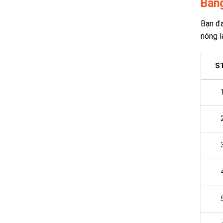
Bản
Bạn đa
nóng l
S