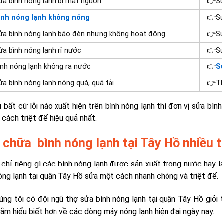
a bình nóng lạnh bị mất nguồn
👉Sử
ình nóng lạnh không nóng
👉S
a bình nóng lạnh báo đèn nhưng không hoạt động
👉
S
a bình nóng lạnh rỉ nước
👉Sử
ình nóng lạnh không ra nước
👉
S
a bình nóng lạnh nóng quá,
quá tải
👉T
 bất cứ lỗi nào xuất hiện trên bình nóng lạnh thì đơn vị sửa bình
 cách triệt để hiệu quả nhất.
 chữa bình nóng lạnh tại Tây Hồ nhiều 
chỉ riêng gì các bình nóng lạnh được sản xuất trong nước hay 
óng lạnh tại quận Tây Hồ sửa một cách nhanh chóng và triệt để.
úng tôi có đội ngũ thợ sửa bình nóng lạnh tại quận Tây Hồ gi
ằm hiểu biết hơn về các dòng máy nóng lạnh hiện đại ngày nay.