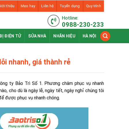
iới thiệu
Mẹo hay
Liên hệ
Tuyển dụng
Quy trình
Hotline:
0988-230-233
BỊ ĐIỆN TỬ
SỬA NHÀ
NHÃN HIỆU
HÀ NỘI
lỗi nhanh, giá thành rẻ
công ty Bảo Trì Số 1. Phương châm phục vụ nhanh
ào, cho dù là ngày lễ, ngày tết, ngày nghỉ chúng tôi
3 để được phục vụ nhanh chóng.