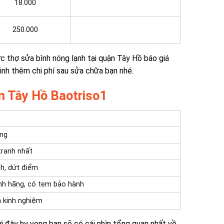
18.000
250.000
ợc thợ sửa bình nóng lạnh tại quận Tây Hồ báo giá
inh thêm chi phí sau sửa chữa bạn nhé.
ận Tây Hồ Baotriso1
áng
tranh nhất
h, dứt điểm
nh hãng, có tem bảo hành
 kinh nghiệm
i đây hy vọng bạn sẽ có cái nhìn tổng quan nhất về