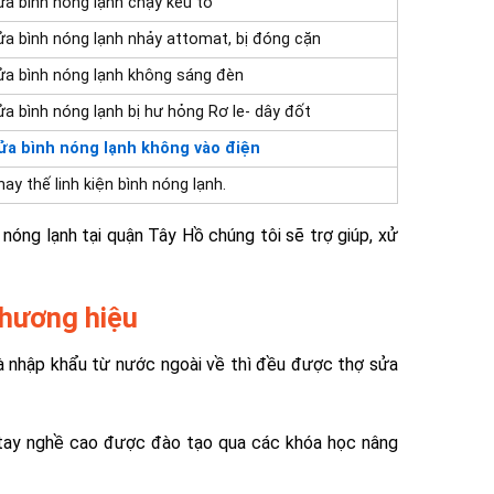
a bình nóng lạnh c
hạy kêu to
ửa
bình nóng lạnh nhảy attomat,
bị đóng cặn
ửa bình nóng lạnh không sáng đèn
a bình nóng lạnh bị hư hỏng Rơ le- dây đốt
ửa bình nóng lạnh không vào điện
hay thế linh kiện bình nóng lạnh.
 nóng lạnh tại quận Tây Hồ chúng tôi sẽ trợ giúp, xử
thương hiệu
là nhập khẩu từ nước ngoài về thì đều được thợ sửa
ỏi tay nghề cao được đào tạo qua các khóa học nâng