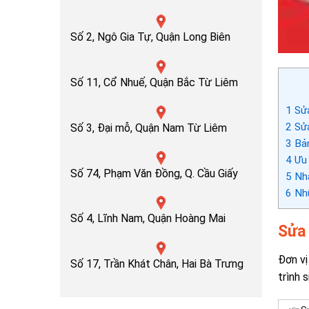
Số 2, Ngô Gia Tự, Quận Long Biên
Số 11, Cổ Nhuế, Quận Bắc Từ Liêm
1
Sửa
2
Sửa
Số 3, Đại mỗ, Quận Nam Từ Liêm
3
Bản
4
Ưu 
Số 74, Phạm Văn Đồng, Q. Cầu Giấy
5
Nhậ
6
Nhữ
Số 4, Lĩnh Nam, Quận Hoàng Mai
Sửa 
Đơn vị
Số 17, Trần Khát Chân, Hai Bà Trưng
trình 