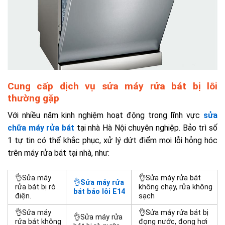
Cung cấp dịch vụ sửa máy rửa bát bị lỗi
thường gặp
Với nhiều năm kinh nghiệm hoạt động trong lĩnh vực
sửa
chữa máy rửa bát
tại nhà Hà Nội chuyên nghiệp. Bảo trì số
1 tự tin có thể khắc phục, xử lý dứt điểm mọi lỗi hỏng hóc
trên máy rửa bát tại nhà, như:
👌Sửa máy
👌Sửa máy rửa bát
👌
Sửa máy rửa
rửa bát bị rò
không chạy, rửa không
bát báo lỗi E14
điện.
sạch
👌Sửa máy
👌Sửa máy rửa bát bị
👌Sửa máy rửa
rửa bát không
đọng nước, đọng hơi