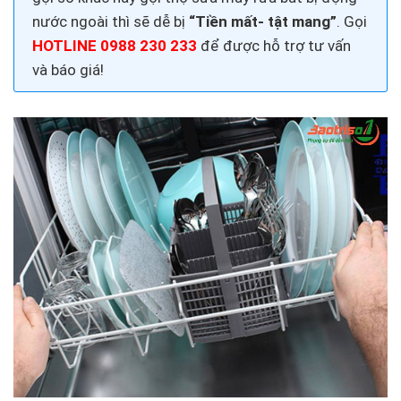
nước
ngoài thì sẽ dễ bị
“Tiền mất- tật mang”
. Gọi
HOTLINE 0988 230 233
để được hỗ trợ tư vấn
và báo giá!