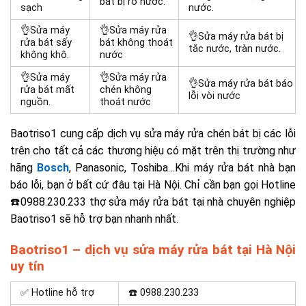
bát bị rò nước.
sạch
nước.
👌Sửa máy
👌Sửa máy rửa
👌Sửa máy rửa bát bị
rửa bát sấy
bát không thoát
tắc nước, tràn nước.
không khô.
nước
👌Sửa máy
👌Sửa máy rửa
👌Sửa máy rửa bát báo
rửa bát mất
chén không
lỗi vòi nước
nguồn.
thoát nước
Baotriso1 cung cấp dịch vụ sửa máy rửa chén bát bị các lỗi
trên cho tất cả các thương hiệu có mặt trên thị trường như
hãng
Bosch
, Panasonic, Toshiba…Khi máy rửa bát nhà bạn
báo lỗi, bạn ở bất cứ đâu tại Hà Nội. Chỉ cần bạn gọi Hotline
☎️0988.230.233 thợ sửa máy rửa bát tại nhà chuyên nghiệp
Baotriso1 sẽ hỗ trợ bạn nhanh nhất.
Baotriso1 – dịch vụ sửa máy rửa bát tại Hà Nội
uy tín
✅ Hotline hỗ trợ
☎️
0988.230.233