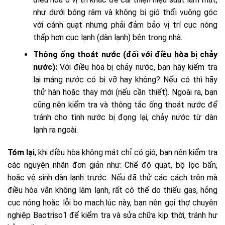
như dưới bóng râm và không bị gió thổi vuông góc
với cánh quạt nhưng phải đảm bảo vị trí cục nóng
thấp hơn cục lạnh (dàn lạnh) bên trong nhà.
Thông ống thoát nước (đối với điều hòa bị chảy
nước):
Với điều hòa bị chảy nước, bạn hãy kiểm tra
lại máng nước có bị vỡ hay không? Nếu có thì hãy
thử hàn hoặc thay mới (nếu cần thiết). Ngoài ra, bạn
cũng nên kiểm tra và thông tắc ống thoát nước để
tránh cho tình nước bị đọng lại, chảy nước từ dàn
lạnh ra ngoài.
Tóm lại
, khi điều hòa không mát chỉ có gió, bạn nên kiểm tra
các nguyên nhân đơn giản như: Chế độ quạt, bộ lọc bẩn,
hoặc vệ sinh dàn lạnh trước. Nếu đã thử các cách trên mà
điều hòa vẫn không làm lạnh, rất có thể do thiếu gas, hỏng
cục nóng hoặc lỗi bo mạch.lúc này, bạn nên
gọi thợ chuyên
nghiệp
Baotriso1 để kiểm tra và sửa chữa kịp thời, tránh hư