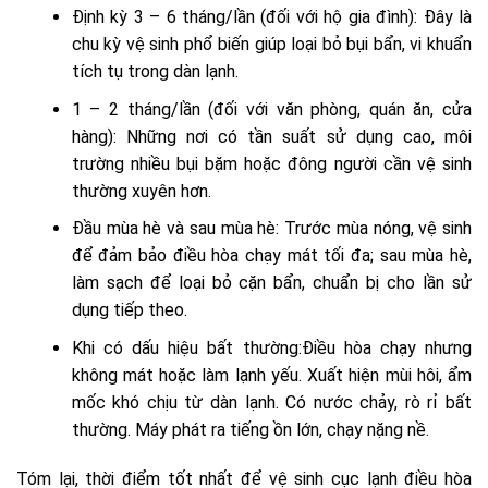
Định kỳ 3 – 6 tháng/lần (đối với hộ gia đình): Đây là
chu kỳ vệ sinh phổ biến giúp loại bỏ bụi bẩn, vi khuẩn
tích tụ trong dàn lạnh.
1 – 2 tháng/lần (đối với văn phòng, quán ăn, cửa
hàng): Những nơi có tần suất sử dụng cao, môi
trường nhiều bụi bặm hoặc đông người cần vệ sinh
thường xuyên hơn.
Đầu mùa hè và sau mùa hè: Trước mùa nóng, vệ sinh
để đảm bảo điều hòa chạy mát tối đa; sau mùa hè,
làm sạch để loại bỏ cặn bẩn, chuẩn bị cho lần sử
dụng tiếp theo.
Khi có dấu hiệu bất thường:Điều hòa chạy nhưng
không mát hoặc làm lạnh yếu. Xuất hiện mùi hôi, ẩm
mốc khó chịu từ dàn lạnh. Có nước chảy, rò rỉ bất
thường. Máy phát ra tiếng ồn lớn, chạy nặng nề.
Tóm lại, thời điểm tốt nhất để vệ sinh cục lạnh điều hòa