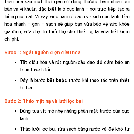
Điều hòa sau một thời gian sử dụng thường bám nhiều bụi
bẩn và vi khuẩn, đặc biệt là ở cục lạnh – nơi trực tiếp tạo ra
luồng gió mát. Vì vậy, việc nắm rõ cách vệ sinh cục lạnh điều
hòa nhanh – gọn – sạch sẽ giúp bạn vừa bảo vệ sức khỏe
gia đình, vừa duy trì tuổi thọ cho thiết bị, lại vừa tiết kiệm
chi phí.
Bước 1: Ngắt nguồn điện điều hòa
Tắt điều hòa và rút nguồn/cầu dao để đảm bảo an
toàn tuyệt đối.
Đây là bước
bắt buộc
trước khi thao tác trên thiết
bị điện.
Bước 2: Tháo mặt nạ và lưới lọc bụi
Dùng tua vít mở nhẹ nhàng phần mặt trước của cục
lạnh.
Tháo lưới lọc bụi, rửa sạch bằng nước và để khô tự