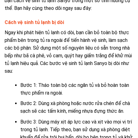
bạn cách vệ sinh tủ lạnh Sanyo trong một số tình huống cụ
thể. Bạn hãy cùng theo dõi ngay sau đây:
Cách
vệ sinh tủ lạnh bị dòi
Ngay khi phát hiện tủ lạnh có dòi, bạn cần bỏ toàn bộ thực
phẩm bên trong tủ ra ngoài để tiến hành vệ sinh, làm sạch
các bộ phận. Sử dụng một số nguyên liệu có sẵn trong nhà
bếp như bã cà phê, vỏ cam, quýt hay giấm trắng để khử mùi
tủ lạnh hiệu quả. Các bước vệ sinh tủ lạnh Sanyo bị dòi như
sau:
Bước 1: Tháo toàn bộ các ngăn tủ và bỏ hoàn toàn
thực phẩm ra ngoài.
Bước 2: Dùng xà phòng hoặc nước rửa chén để chà
sạch sẽ các tấm kính, miếng nhựa đựng thức ăn.
Bước 3: Dùng máy xịt áp lực cao và xịt vào mọi vị trí
trong tủ lạnh. Tiếp theo, bạn sử dụng xà phòng diệt
khuẩn để rửa trôi bụi bẩn, dòi bọ bên trong tủ và khử