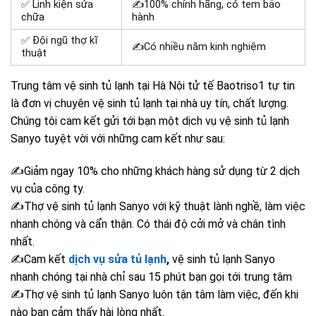
✅ Linh kiện sửa
✍100% chính hãng, có tem bảo
chữa
hành
✅ Đội ngũ thợ kĩ
✍Có nhiều năm kinh nghiệm
thuật
Trung tâm vệ sinh tủ lạnh tại Hà Nội tử tế Baotriso1 tự tin
là đơn vị chuyên vệ sinh tủ lạnh tại nhà uy tín, chất lượng.
Chúng tôi cam kết gửi tới bạn một dịch vụ vệ sinh tủ lạnh
Sanyo tuyệt vời với những cam kết như sau:
✍Giảm ngay 10% cho những khách hàng sử dụng từ 2 dịch
vụ của công ty.
✍Thợ vệ sinh tủ lạnh Sanyo với kỹ thuật lành nghề, làm việc
nhanh chóng và cẩn thận. Có thái độ cởi mở và chân tình
nhất.
✍Cam kết
dịch vụ sửa tủ lạnh
,
vệ sinh tủ lạnh Sanyo
nhanh chóng tại nhà chỉ sau 15 phút bạn gọi tới trung tâm
✍Thợ vệ sinh tủ lạnh Sanyo luôn tận tâm làm việc, đến khi
nào bạn cảm thấy hài lòng nhất.