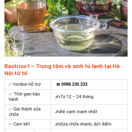
Baotriso1 – Trung tâm vệ sinh tủ lạnh tại Hà
Nội tử tế
✅ Hotline hỗ trợ
☎️
0988.230.233
✅ Thời gian bảo
✍Từ 12 – 24 tháng
hành
✅ Giá thành sửa
✍Rẻ cạnh tranh nhất
chữa
✅ Cam kết
✍Sửa chữa nhanh, dứt điểm