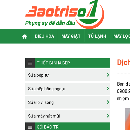
Skip
to
content
ĐIỀU HÒA
MÁY GIẶT
TỦ LẠNH
MÁY LỌ
Dịc
THIẾT BỊ NHÀ BẾP
Sửa bếp từ
Bạn đa
Sửa bếp hồng ngoại
0988.2
nhiệm 
Sửa lò vi sóng
Sửa máy hút mùi
GÓI BẢO TRÌ