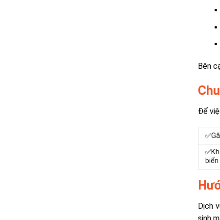
Bên cạ
Chu
Để việ
✅
Gă
✅
Kh
biển
Hướ
Dịch v
sinh m