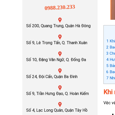
0988.230.233
Số 200, Quang Trung, Quận Hà Đông
1
Khi
Số 9, Lê Trọng Tấn, Q. Thanh Xuân
2
Bao
3
Chu
4
Hướ
Số 10, Đặng Văn Ngữ, Q. Đống Đa
5
Bản
6
Bao
Số 24, Đội Cấn, Quận Ba Đình
7
Nhữ
Khi
Số 9, Trần Hưng Đạo, Q. Hoàn Kiếm
Vệc vệ
Số 4, Lạc Long Quân, Quận Tây Hồ