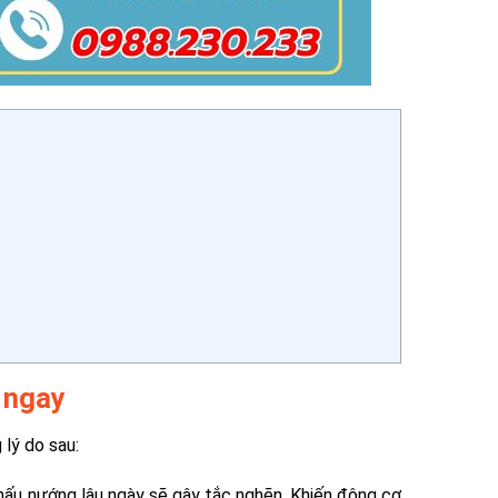
o ngay
 lý do sau:
 nấu nướng lâu ngày sẽ gây tắc nghẽn. Khiến động cơ