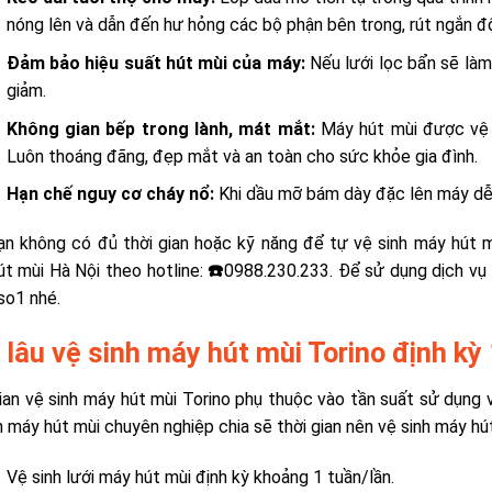
nóng lên và dẫn đến hư hỏng các bộ phận bên trong, rút ngắn đ
Đảm bảo hiệu suất hút mùi của máy:
Nếu lưới lọc bẩn sẽ làm 
giảm.
Không gian bếp trong lành, mát mắt:
Máy hút mùi được vệ s
Luôn thoáng đãng, đẹp mắt và an toàn cho sức khỏe gia đình.
Hạn chế nguy cơ cháy nổ:
Khi dầu mỡ bám dày đặc lên máy dễ 
n không có đủ thời gian hoặc kỹ năng để tự vệ sinh máy hút mù
t mùi Hà Nội theo hotline:
☎️
0988.230.233. Để sử dụng dịch vụ 
so1 nhé.
 lâu vệ sinh máy hút mùi Torino định kỳ 
ian vệ sinh
máy hút mùi Torino phụ thuộc vào tần suất sử dụng 
h máy hút mùi chuyên nghiệp chia sẽ thời gian nên vệ sinh máy hút
Vệ sinh lưới máy hút mùi định kỳ khoảng 1 tuần/lần.