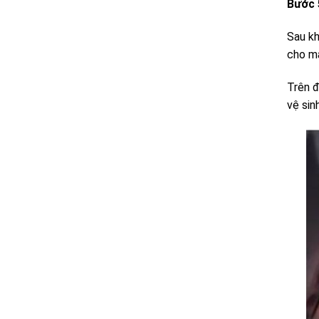
Bước 
Sau kh
cho má
Trên đ
vệ sin