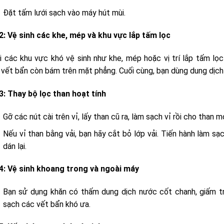
Đặt tấm lưới sạch vào máy hút mùi.
2: Vệ sinh các khe, mép và khu vực lắp tấm lọc
i các khu vực khó vệ sinh như khe, mép hoặc vị trí lắp tấm lọc
vết bẩn còn bám trên mặt phẳng. Cuối cùng, bạn dùng dung dịch 
3: Thay bộ lọc than hoạt tính
Gỡ các nút cài trên vỉ, lấy than cũ ra, làm sạch vỉ rồi cho than mớ
Nếu vỉ than bằng vải, bạn hãy cắt bỏ lớp vải. Tiến hành làm sạ
dán lại.
4: Vệ sinh khoang trong và ngoài máy
Bạn sử dụng khăn có thấm dung dịch nước cốt chanh, giấm tr
sạch các vết bẩn khó ưa.