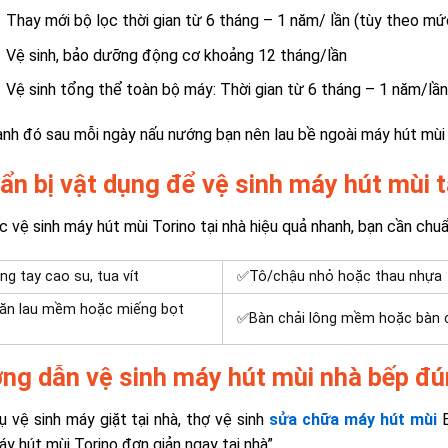
Thay mới bộ lọc thời gian từ 6 tháng – 1 năm/ lần (tùy theo m
Vệ sinh, bảo dưỡng động cơ khoảng 12 tháng/lần
Vệ sinh tổng thể toàn bộ máy: Thời gian từ 6 tháng – 1 năm/lầ
nh đó sau mỗi ngày nấu nướng bạn nên lau bề ngoài máy hút mùi
ẩn bị vật dụng để vệ sinh máy hút mùi t
c vệ sinh máy hút mùi Torino tại nhà hiệu quả nhanh, bạn cần chu
ng tay cao su, tua vít
✅
Tô/chậu nhỏ hoặc thau nhựa
ăn lau mềm hoặc miếng bọt
✅
Bàn chải lông mềm hoặc bàn c
ng dẫn vệ sinh máy hút mùi nhà bếp đ
ụ vệ sinh máy giặt tại nhà, thợ vệ sinh
sửa chữa máy hút mùi
B
áy hút mùi Torino đơn giản ngay tại nhà”