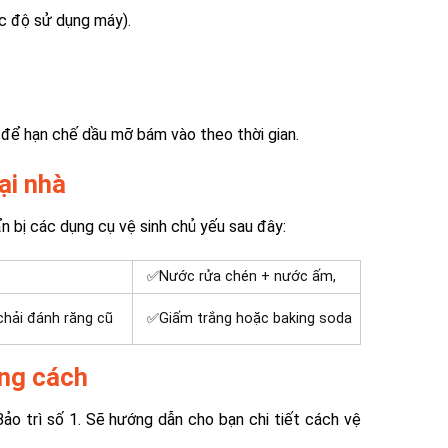
ức độ sử dụng máy).
n
 để hạn chế dầu mỡ bám vào theo thời gian.
ại nhà
ẩn bị các dụng cụ vệ sinh chủ yếu sau đây:
✅
Nước rửa chén + nước ấm,
hải đánh răng cũ
✅
Giấm trắng hoặc baking soda
úng cách
ảo trì số 1. Sẽ hướng dẫn cho bạn chi tiết cách vệ