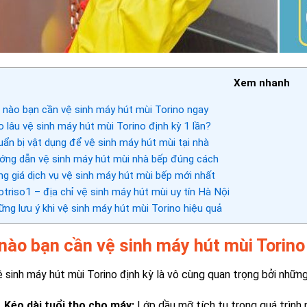
Xem nhanh
 nào bạn cần vệ sinh máy hút mùi Torino ngay
 lâu vệ sinh máy hút mùi Torino định kỳ 1 lần?
ẩn bị vật dụng để vệ sinh máy hút mùi tại nhà
ng dẫn vệ sinh máy hút mùi nhà bếp đúng cách
g giá dịch vụ vệ sinh máy hút mùi bếp mới nhất
triso1 – địa chỉ vệ sinh máy hút mùi uy tín Hà Nội
ng lưu ý khi vệ sinh máy hút mùi Torino hiệu quả
 nào bạn cần vệ sinh máy hút mùi Torin
 sinh máy hút mùi Torino định kỳ là vô cùng quan trọng bởi những
Kéo dài tuổi thọ cho máy:
Lớp dầu mỡ tích tụ trong quá trình