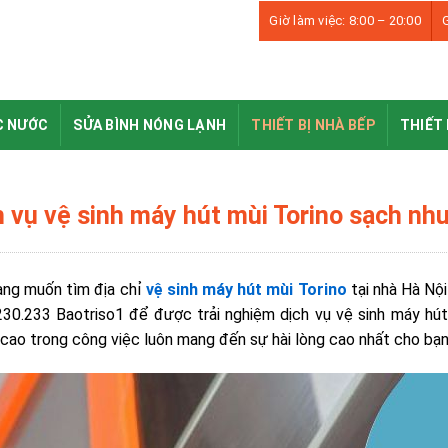
Giờ làm việc: 8:00 – 20:00
G
C NƯỚC
SỬA BÌNH NÓNG LẠNH
THIẾT BỊ NHÀ BẾP
THIẾT 
h vụ vệ sinh máy hút mùi Torino sạch như
ng muốn tìm địa chỉ
vệ sinh máy hút mùi Torino
tại nhà Hà Nội
30.233 Baotriso1 để được trải nghiệm dịch vụ vệ sinh máy hút m
cao trong công việc luôn mang đến sự hài lòng cao nhất cho bạ