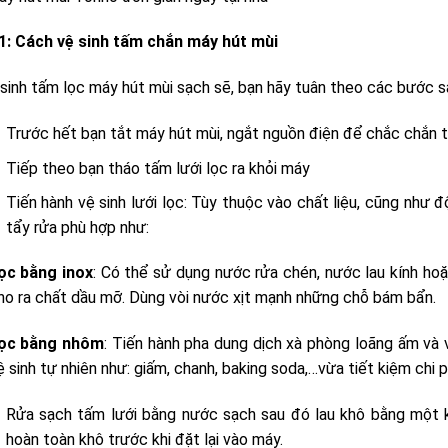
1: Cách vệ sinh tấm chắn máy hút mùi
sinh tấm lọc máy hút mùi sạch sẽ, bạn hãy tuân theo các bước s
Trước hết bạn tắt máy hút mùi, ngắt nguồn điện để chắc chắn th
Tiếp theo bạn tháo tấm lưới lọc ra khỏi máy
Tiến hành vệ sinh lưới lọc: Tùy thuộc vào chất liệu, cũng như 
tẩy rửa phù hợp như:
lọc bằng inox
: Có thể sử dụng nước rửa chén, nước lau kính ho
ho ra chất dầu mỡ. Dùng vòi nước xịt mạnh những chỗ bám bẩn.
lọc bằng nhôm
: Tiến hành pha dung dịch xà phòng loãng ấm và 
ệ sinh tự nhiên như: giấm, chanh, baking soda,…vừa tiết kiệm chi 
Rửa sạch tấm lưới bằng nước sạch sau đó lau khô bằng một 
hoàn toàn khô trước khi đặt lại vào máy.