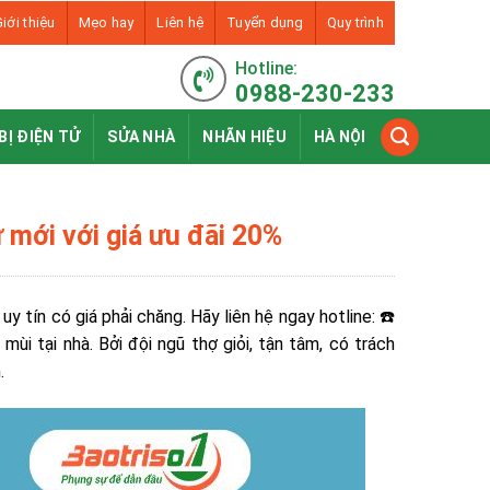
iới thiệu
Mẹo hay
Liên hệ
Tuyển dụng
Quy trình
Hotline:
0988-230-233
BỊ ĐIỆN TỬ
SỬA NHÀ
NHÃN HIỆU
HÀ NỘI
 mới với giá ưu đãi 20%
 uy tín có giá phải chăng. Hãy liên hệ ngay hotline: ☎️
ùi tại nhà. Bởi đội ngũ thợ giỏi, tận tâm, có trách
n.