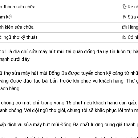
á thành sửa chữa
👌 Rẻ n
am kết
🤞 Sửa 
nh kiện sửa chữa
🙆 Hàng
i ngũ thợ kỹ thuật
🙋 Có n
so1 là địa chỉ sửa máy hút mùi tại quận đống đa uy tín luôn tự hà
mạnh dưới đây:
ũ thợ sửa máy hút mùi Đống Đa được tuyển chọn kỹ càng từ nhữ
vàng được đào tạo bài bản trước khi phục vụ khách hàng. Thợ
hách hàng
chóng có mặt chỉ trong vòng 15 phút nếu khách hàng cần gấp. V
anh chóng. Với đội ngũ thợ giỏi, chúng tôi sẽ khắc phục lỗi trên 
ấp dịch vụ sửa máy hút mùi Đống Đa chất lượng cùng giá thành ph