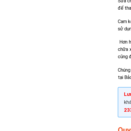
Sửa ch
để tha
Cam 
sử dụn
Hơn hế
chữa 
cũng 
Chúng 
tại Bả
Lưu
khá
23
Quy