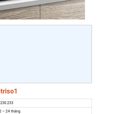
triso1
.230.233
2 – 24 tháng