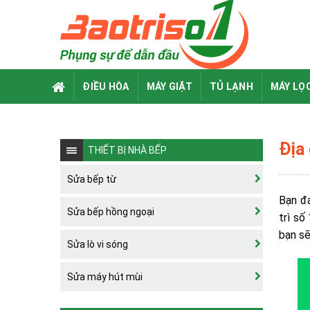
Skip
to
content
ĐIỀU HÒA
MÁY GIẶT
TỦ LẠNH
MÁY LỌ
Địa
THIẾT BỊ NHÀ BẾP
Sửa bếp từ
Bạn đa
Sửa bếp hồng ngoại
trì số
bạn sẽ
Sửa lò vi sóng
Sửa máy hút mùi