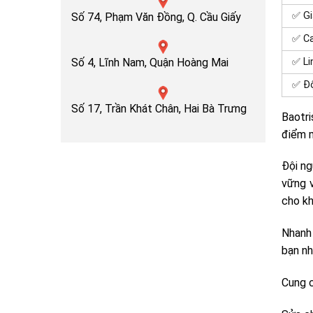
✅ Gi
Số 74, Phạm Văn Đồng, Q. Cầu Giấy
✅ C
✅ Li
Số 4, Lĩnh Nam, Quận Hoàng Mai
✅ Độ
Số 17, Trần Khát Chân, Hai Bà Trưng
Baotri
điểm 
Đội ng
vững 
cho k
Nhanh 
bạn nh
Cung c