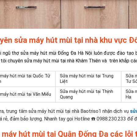
yên sửa máy hút mùi tại nhà khu vực 
i ngũ thợ
sửa máy hút mùi Đống Đa
Hà Nội luôn được đào tạo b
 tôi chuyên
sửa máy hút mùi tại nhà Khâm Thiên và
trên khắp cá
máy hút mùi tại
Quốc Tử
Sửa máy hút mùi tại
Trung
Sửa m
m
Liệt
Tư S
Sửa máy hút mùi tại
Thịnh
Sửa m
máy hút mùi tại
Văn Miếu
Quang
Hạ
ra, trung tâm sửa máy hút mùi tại nhà Baotriso1 nhận dịch vụ
sử
á rẻ, đảm bảo lượng. Nhanh tay gọi Hotline ☎️ 0988.230.233 để đ
 máy hút mùi tại Quận Đống Đa các lỗi