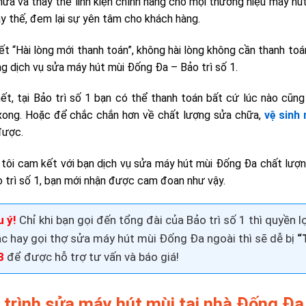
ữa và thay thế linh kiện chính hãng cho mọi thương hiệu máy hút
y thế, đem lại sự yên tâm cho khách hàng.
kết
“Hài lòng mới thanh toán”
, không hài lòng không cần thanh toá
g dịch vụ sửa máy hút mùi Đống Đa – Bảo trì số 1.
t, tại Bảo trì số 1 bạn có thể thanh toán bất cứ lúc nào cũn
xong. Hoặc để chắc chắn hơn về chất lượng sửa chữa,
vệ sinh 
được.
tôi cam kết với bạn dịch vụ sửa máy hút mùi Đống Đa chất lượng
o trì số 1, bạn mới nhận được cam đoan như vậy.
 ý!
Chỉ khi bạn gọi đến tổng đài của Bảo trì số 1 thì quyền
c hay gọi thợ
sửa máy hút mùi Đống Đa
ngoài thì sẽ dễ bị
“
3
để được hỗ trợ tư vấn và báo giá!
 trình sửa máy hút mùi tại nhà Đống Đa