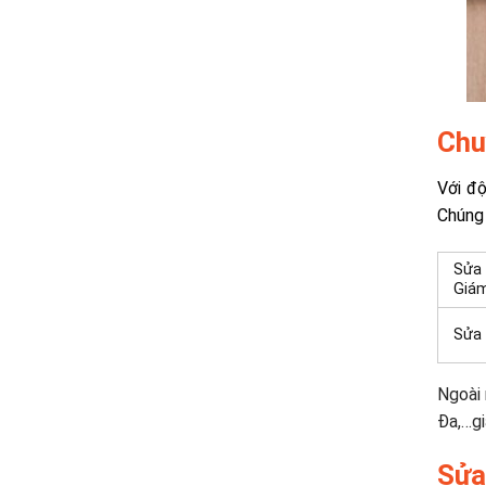
Chu
Với độ
Chúng
Sửa 
Giá
Sửa 
Ngoài 
Đa,…gi
Sửa