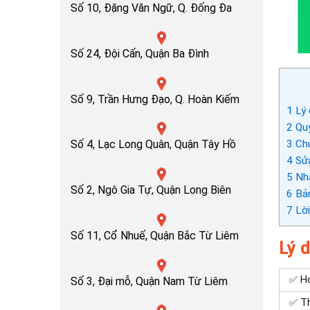
Số 10, Đặng Văn Ngữ, Q. Đống Đa
Số 24, Đội Cấn, Quận Ba Đình
Số 9, Trần Hưng Đạo, Q. Hoàn Kiếm
1
Lý 
2
Quy
3
Chu
Số 4, Lạc Long Quân, Quận Tây Hồ
4
Sửa
5
Nhậ
Số 2, Ngô Gia Tự, Quận Long Biên
6
Bản
7
Lời
Số 11, Cổ Nhuế, Quận Bắc Từ Liêm
Lý 
✅ Ho
Số 3, Đại mỗ, Quận Nam Từ Liêm
✅ Th