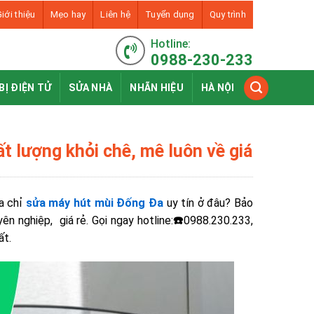
iới thiệu
Mẹo hay
Liên hệ
Tuyển dụng
Quy trình
Hotline:
0988-230-233
BỊ ĐIỆN TỬ
SỬA NHÀ
NHÃN HIỆU
HÀ NỘI
t lượng khỏi chê, mê luôn về giá
a chỉ
sửa máy hút mùi Đống Đa
uy tín ở đâu? Bảo
ên nghiệp, giá rẻ. Gọi ngay hotline:
☎️
0988.230.233,
hất.