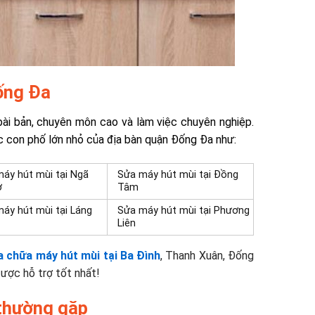
Đống Đa
ài bản, chuyên môn cao và làm việc chuyên nghiệp.
c con phố lớn nhỏ của địa bàn quận Đống Đa như:
áy hút mùi tại
Ngã
Sửa máy hút mùi tại
Đồng
ở
Tâm
áy hút mùi tại
Láng
Sửa máy hút mùi tại
Phương
Liên
a chữa máy hút mùi tại Ba Đình
, Thanh Xuân, Đống
ược hỗ trợ tốt nhất!
 thường gặp