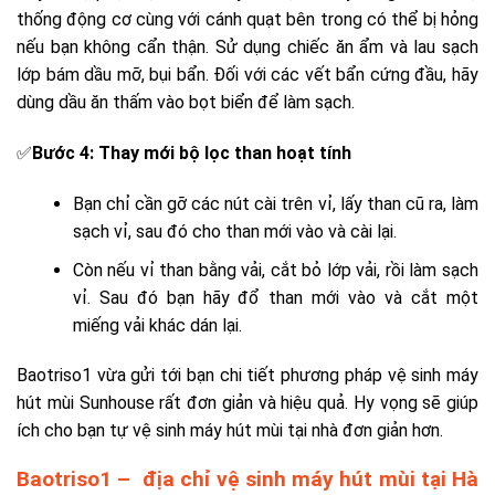
thống động cơ cùng với cánh quạt bên trong có thể bị hỏng
nếu bạn không cẩn thận. Sử dụng chiếc ăn ẩm và lau sạch
lớp bám dầu mỡ, bụi bẩn. Đối với các vết bẩn cứng đầu, hãy
dùng dầu ăn thấm vào bọt biển để làm sạch.
✅
Bước 4: Thay mới bộ lọc than hoạt tính
Bạn chỉ cần gỡ các nút cài trên vỉ, lấy than cũ ra, làm
sạch vỉ, sau đó cho than mới vào và cài lại.
Còn nếu vỉ than bằng vải, cắt bỏ lớp vải, rồi làm sạch
vỉ. Sau đó bạn hãy đổ than mới vào và cắt một
miếng vải khác dán lại.
Baotriso1 vừa gửi tới bạn chi tiết phương pháp vệ sinh máy
hút mùi Sunhouse rất đơn giản và hiệu quả. Hy vọng sẽ giúp
ích cho bạn tự vệ sinh máy hút mùi tại nhà đơn giản hơn.
Baotriso1 – địa chỉ vệ sinh máy hút mùi tại Hà