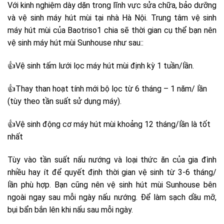
Với kinh nghiệm dày dặn trong lĩnh vực sửa chữa, bảo dưỡng
và vệ sinh máy hút mùi tại nhà Hà Nội. Trung tâm vệ sinh
máy hút mùi của Baotriso1 chia sẽ thời gian cụ thể bạn nên
vệ sinh máy hút mùi Sunhouse như sau::
👍
Vệ sinh tấm lưới lọc máy hút mùi định kỳ 1 tuần/lần.
👍
Thay than hoạt tính mới bộ lọc từ 6 tháng – 1 năm/ lần
(tùy theo tần suất sử dụng máy).
👍
Vệ sinh động cơ máy hút mùi khoảng 12 tháng/lần là tốt
nhất
Tùy vào tần suất nấu nướng và loại thức ăn của gia đình
nhiều hay ít để quyết định thời gian vệ sinh từ 3-6 tháng/
lần phù hợp. Bạn cũng nên vệ sinh
hút mùi Sunhouse
bên
ngoài ngay sau mỗi ngày nấu nướng. Để làm sạch dầu mỡ,
bụi bẩn bắn lên khi nấu sau mỗi ngày.