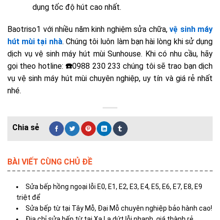
dụng tốc độ hút cao nhất.
Baotriso1 với nhiều năm kinh nghiệm sửa chữa,
vệ sinh máy
hút mùi tại nhà
. Chúng tôi luôn làm bạn hài lòng khi sử dụng
dịch vụ vệ sinh máy hút mùi Sunhouse. Khi có nhu cầu, hãy
gọi theo hotline:
☎️
0988 230 233 chúng tôi sẽ trao bạn dịch
vụ vệ sinh máy hút mùi chuyên nghiệp, uy tín và giá rẻ nhất
nhé.
BÀI VIẾT CÙNG CHỦ ĐỀ
Sửa bếp hồng ngoại lỗi E0, E1, E2, E3, E4, E5, E6, E7, E8, E9
triệt để
Sửa bếp từ tại Tây Mỗ, Đại Mỗ chuyên nghiệp bảo hành cao!
Địa chỉ sửa bếp từ tại Xa La dứt lỗi nhanh, giá thành rẻ