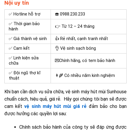
Nội uy tín
✅ Hotline hỗ trợ
☎️
0988.230.233
✅ Thời gian bảo
👉 Từ 12 – 24 tháng
hành
✅ Giá thành vệ sinh
👍 Rẻ nhất, cạnh tranh nhất
✅ Cam kết
👌 Vệ sinh sạch bóng
✅ Linh kiện sửa
💌Chính hãng, có tem bảo hành
chữa
✅ Đội ngũ thợ kĩ
👨‍🌾 Có nhiều năm kinh nghiệm
thuật
Khi bạn cần dịch vụ sửa chữa, vệ sinh máy hút mùi Sunhouse
chuẩn cách, hiệu quả, giá rẻ. Hãy gọi chúng tôi bạn sẽ được
cam kết
vệ sinh máy hút mùi giá rẻ
đảm bảo cho bạn
được hưởng các quyền lợi sau:
Chính sách bảo hành của công ty sẽ đáp ứng được