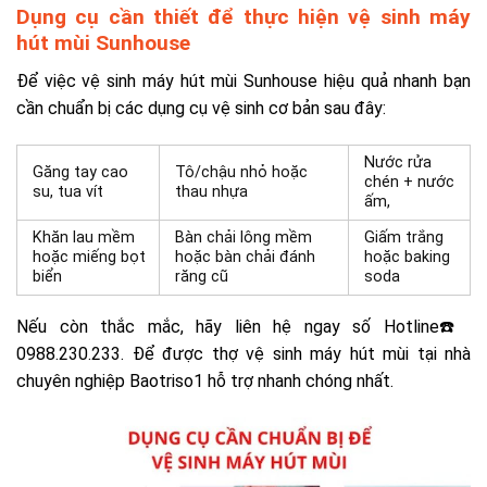
Dụng cụ cần thiết để thực hiện
vệ sinh máy
hút mùi Sunhouse
Để việc vệ sinh
máy hút mùi Sunhouse
hiệu quả nhanh bạn
cần chuẩn bị các dụng cụ vệ sinh cơ bản sau đây:
Nước rửa
Găng tay cao
Tô/chậu nhỏ hoặc
chén + nước
su, tua vít
thau nhựa
ấm,
Khăn lau mềm
Bàn chải lông mềm
Giấm trắng
hoặc miếng bọt
hoặc bàn chải đánh
hoặc baking
biển
răng cũ
soda
Nếu còn thắc mắc, hãy liên hệ ngay số Hotline☎️
0988.230.233. Để được thợ vệ sinh máy hút mùi tại nhà
chuyên nghiệp Baotriso1 hỗ trợ nhanh chóng nhất.