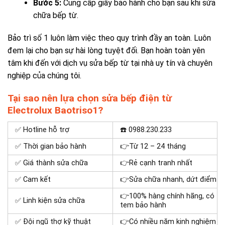
Bước 5:
Cung cấp giấy bảo hành cho bạn sau khi sửa
chữa bếp từ.
Bảo trì số 1 luôn làm việc theo quy trình đầy an toàn. Luôn
đem lại cho bạn sự hài lòng tuyệt đối. Bạn hoàn toàn yên
tâm khi đến với dịch vụ sửa bếp từ tại nhà uy tín và chuyên
nghiệp của chúng tôi.
Tại sao nên lựa chọn sửa bếp điện từ
Electrolux Baotriso1?
✅ Hotline hỗ trợ
☎️ 0988.230.233
✅ Thời gian bảo hành
👉
Từ 12 – 24 tháng
✅ Giá thành sửa chữa
👉
Rẻ cạnh tranh nhất
✅ Cam kết
👉
Sửa chữa nhanh, dứt điểm
👉
100% hàng chính hãng, có
✅ Linh kiện sửa chữa
tem bảo hành
✅ Đội ngũ thợ kỹ thuật
👉
Có nhiều năm kinh nghiệm