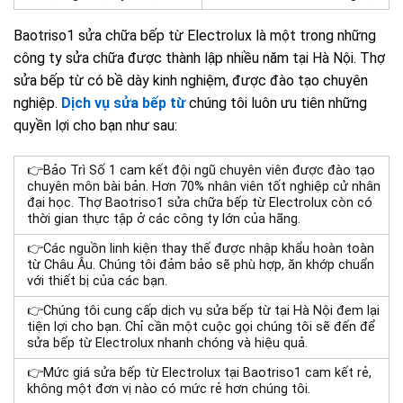
Baotriso1 sửa chữa bếp từ Electrolux là một trong những
công ty sửa chữa được thành lập nhiều năm tại Hà Nội. Thợ
sửa bếp từ có bề dày kinh nghiệm, được đào tạo chuyên
nghiệp.
Dịch vụ sửa bếp từ
chúng tôi luôn ưu tiên những
quyền lợi cho bạn như sau:
👉
Bảo Trì Số 1 cam kết đội ngũ chuyên viên được đào tạo
chuyên môn bài bản. Hơn 70% nhân viên tốt nghiệp cử nhân
đại h
ọc.
Thợ
Baotriso1 sửa chữa bếp từ Electrolux
còn
có
thời gian thực tập ở các công ty lớn của hãng.
👉
Các nguồn linh kiện thay thế được nhập khẩu hoàn toàn
từ Châu Âu. Chúng tôi đảm bảo sẽ phù hợp, ăn khớp chuẩn
với thiết bị của các bạn.
👉
Chúng tôi cung cấp dịch vụ sửa bếp từ tại Hà Nội đem lại
tiện lợi cho bạn. Chỉ cần một cuộc gọi chúng tôi sẽ đến để
sửa bếp từ Electrolux nhanh chóng và hiệu quả.
👉
Mức giá
sửa bếp từ Electrolux tại Baotriso1 cam kết rẻ,
không một đơn vị nào có mức rẻ hơn chúng tôi.