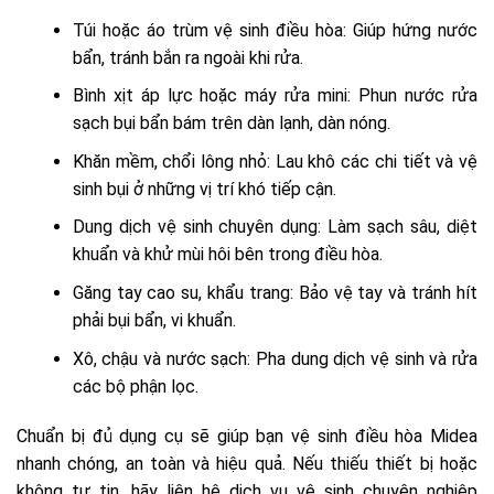
Túi hoặc áo trùm vệ sinh điều hòa: Giúp hứng nước
bẩn, tránh bắn ra ngoài khi rửa.
Bình xịt áp lực hoặc máy rửa mini: Phun nước rửa
sạch bụi bẩn bám trên dàn lạnh, dàn nóng.
Khăn mềm, chổi lông nhỏ: Lau khô các chi tiết và vệ
sinh bụi ở những vị trí khó tiếp cận.
Dung dịch vệ sinh chuyên dụng: Làm sạch sâu, diệt
khuẩn và khử mùi hôi bên trong điều hòa.
Găng tay cao su, khẩu trang: Bảo vệ tay và tránh hít
phải bụi bẩn, vi khuẩn.
Xô, chậu và nước sạch: Pha dung dịch vệ sinh và rửa
các bộ phận lọc.
Chuẩn bị đủ dụng cụ sẽ giúp bạn vệ sinh điều hòa Midea
nhanh chóng, an toàn và hiệu quả. Nếu thiếu thiết bị hoặc
không tự tin, hãy liên hệ dịch vụ vệ sinh chuyên nghiệp