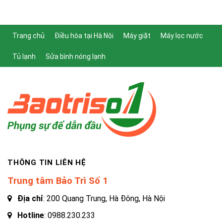
Trang chủ
Điều hòa tại Hà Nội
Máy giặt
Máy lọc nước
Tủ lạnh
Sửa bình nóng lạnh
THÔNG TIN LIÊN HỆ
Trung tâm Bảo Trì Số 1
Địa chỉ
: 200 Quang Trung, Hà Đông, Hà Nội
Hotline
:
0988.230.233