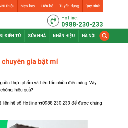
iới thiệu
Mẹo hay
Liên hệ
Tuyển dụng
Quy trình
Hotline:
0988-230-233
BỊ ĐIỆN TỬ
SỬA NHÀ
NHÃN HIỆU
HÀ NỘI
 chuyên gia bật mí
nguồn thực phẩm và tiêu tốn nhiều điện năng. Vậy
chóng, hiệu quả?
hệ liên hệ số Hotline ☎️0988 230 233 để được chúng