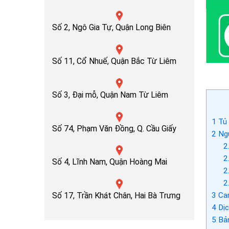
Số 2, Ngô Gia Tự, Quận Long Biên
Số 11, Cổ Nhuế, Quận Bắc Từ Liêm
Số 3, Đại mỗ, Quận Nam Từ Liêm
1
Tủ 
Số 74, Phạm Văn Đồng, Q. Cầu Giấy
2
Ngu
2
2
Số 4, Lĩnh Nam, Quận Hoàng Mai
2
2
3
Cam
Số 17, Trần Khát Chân, Hai Bà Trưng
4
Dịc
5
Bản