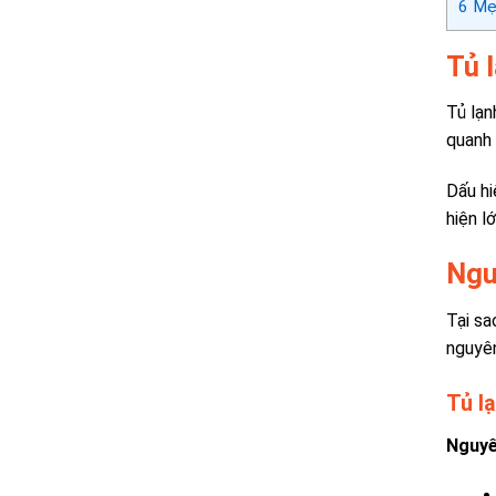
6
Mẹo
Tủ l
Tủ lạn
quanh 
Dấu hi
hiện l
Ngu
Tại sa
nguyên
Tủ l
Nguyê