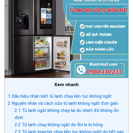
Xem nhanh
1
Dấu hiệu nhận biết tủ lạnh chạy liên tục không ngắt
2
Nguyên nhân và cách sửa tủ lạnh không ngắt đơn giản
2.1
Tủ lạnh ngắt không chạy lại do nhiệt độ không ổn
định
2.2
Tủ lạnh chạy không ngắt do Rơ le bị hỏng
2.3
Tủ lạnh Inverter chạy liên tục không ngắt do hết gas