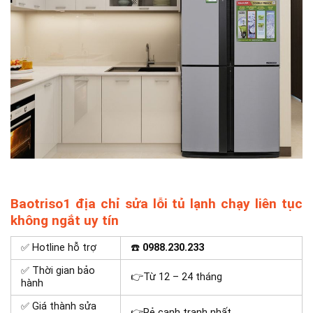
Baotriso1 địa chỉ sửa lỗi tủ lạnh chạy liên tục
không ngắt uy tín
✅ Hotline hỗ trợ
☎️
0988.230.233
✅ Thời gian bảo
👉Từ 12 – 24 tháng
hành
✅ Giá thành sửa
👉Rẻ cạnh tranh nhất