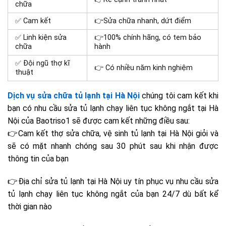
chữa
✅ Cam kết
👉Sửa chữa nhanh, dứt điểm
✅ Linh kiện sửa
👉100% chính hãng, có tem bảo
chữa
hành
✅ Đội ngũ thợ kĩ
👉 Có nhiều năm kinh nghiệm
thuật
Dịch vụ sửa chữa tủ lạnh tại Hà Nội
chúng tôi cam kết khi
bạn có nhu cầu
sửa tủ lạnh
chạy liên tục không ngắt
tại Hà
Nội của Baotriso1 sẽ được cam kết những điều sau:
👉Cam kết thợ sửa chữa,
vệ sinh tủ lạnh tại Hà Nội
giỏi và
sẽ có mặt nhanh chóng sau 30 phút sau khi nhận được
thông tin của bạn
👉Đ
ịa chỉ sửa tủ lạnh tại Hà Nội uy tín p
hục vụ nhu cầu sửa
tủ lạnh
chạy liên tục không ngắt
của bạn 24/7 dù bất kể
thời gian nào