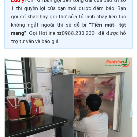
Lưu ý!
Chỉ khi bạn gọi đến tổng đài của Bảo trì số
1 thì quyền lợi của bạn mới được đảm bảo. Bạn
gọi số khác hay gọi thợ
sửa tủ lạnh
chạy liên tục
không ngắt
ngoài thì sẽ dễ bị
“Tiền mất- tật
mang”
. Gọi
Hotline ☎️0988.230.233
để được hỗ
trợ tư vấn và báo giá!