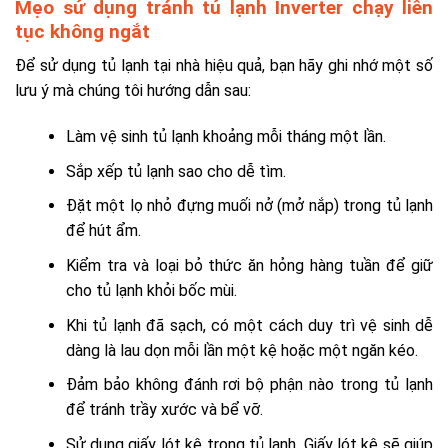
Mẹo sử dụng tránh tủ lạnh Inverter chạy liên
tục không ngắt
Để sử dụng tủ lạnh tại nhà hiệu quả, bạn hãy ghi nhớ một số
lưu ý mà chúng tôi hướng dẫn sau:
Làm vệ sinh tủ lạnh khoảng mỗi tháng một lần.
Sắp xếp tủ lạnh sao cho dễ tìm.
Đặt một lọ nhỏ đựng muối nở (mở nắp) trong tủ lạnh
để hút ẩm.
Kiểm tra và loại bỏ thức ăn hỏng hàng tuần để giữ
cho tủ lạnh khỏi bốc mùi.
Khi tủ lạnh đã sạch, có một cách duy trì vệ sinh dễ
dàng là lau dọn mỗi lần một kệ hoặc một ngăn kéo.
Đảm bảo không đánh rơi bộ phận nào trong tủ lạnh
để tránh trầy xước và bể vỡ.
Sử dụng giấy lót kệ trong tủ lạnh. Giấy lót kệ sẽ giúp