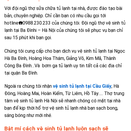
Với đội ngũ thợ sửa chữa tủ lạnh tại nhà, được đào tạo bài
bản, chuyên nghiệp. Chỉ cần bạn có nhu cầu gọi tới
hotline
☎️
0988.230.233 của chúng tôi. Đội ngũ thợ vệ sinh tủ
lạnh tại Ba Đìnhi – Hà Nội của chúng tôi sẽ phục vụ bạn chỉ
sau 15 phút khi bạn gọi.
Chúng tôi cung cấp cho bạn
dịch vụ vệ sinh tủ lạnh tại Ngọc
Hà Ba Đình, Hoàng Hoa Thám, Giảng Võ, Kim Mã, Thành
Công Ba Đình
…Và
bơm ga tủ lạnh uy tin
tất cả các địa chỉ
tại quận Ba Đình.
Ngoài ra chúng tôi nhận
vệ sinh tủ lạnh tại Cầu Giấy
, Hà
Đông, Hoàng Mai, Hoàn Kiếm, Từ Liêm, Hồ Tây….. Thợ
trung
tâm vệ sinh tủ lạnh Hà Nội
sẽ nhanh chóng có mặt tại nhà
bạn để kịp thời hổ trợ vệ sinh tủ lạnh nhà bạn sạch bong,
sáng bóng như mới nhé.
Bật mí cách vệ sinh tủ lạnh luôn sạch sẽ