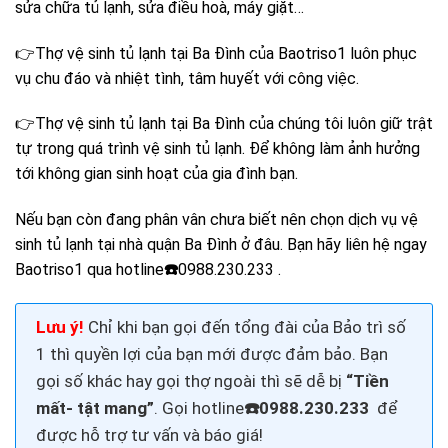
sửa chữa tủ lạnh, sửa điều hoà, máy giặt…
👉Thợ vệ sinh tủ lạnh tại Ba Đình của Baotriso1 luôn phục
vụ chu đáo và nhiệt tình, tâm huyết với công việc.
👉Thợ vệ sinh tủ lạnh tại Ba Đình của chúng tôi luôn giữ trật
tự trong quá trình vệ sinh tủ lạnh. Để không làm ảnh hưởng
tới không gian sinh hoạt của gia đình bạn.
Nếu bạn còn đang phân vân chưa biết nên chọn dịch vụ vệ
sinh tủ lạnh tại nhà quận Ba Đình ở đâu. Bạn hãy liên hệ ngay
Baotriso1 qua hotline
☎️
0988.230.233 .
Lưu ý!
Chỉ khi bạn gọi đến tổng đài của Bảo trì số
1 thì quyền lợi của bạn mới được đảm bảo. Bạn
gọi số khác hay gọi thợ ngoài thì sẽ dễ bị
“Tiền
mất- tật mang”
. Gọi
hotline
☎️
0988.230.233
để
được hỗ trợ tư vấn và báo giá!