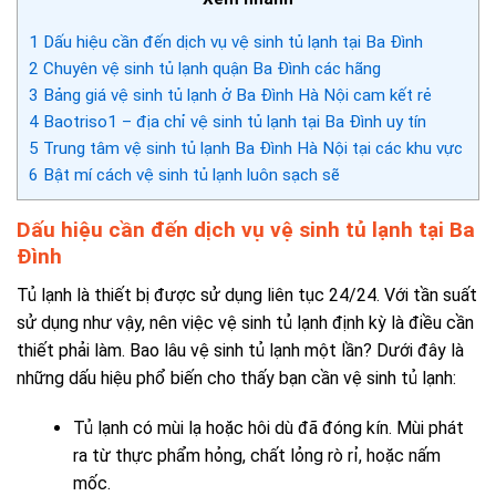
1
Dấu hiệu cần đến dịch vụ vệ sinh tủ lạnh tại Ba Đình
2
Chuyên vệ sinh tủ lạnh quận Ba Đình các hãng
3
Bảng giá vệ sinh tủ lạnh ở Ba Đình Hà Nội cam kết rẻ
4
Baotriso1 – địa chỉ vệ sinh tủ lạnh tại Ba Đình uy tín
5
Trung tâm vệ sinh tủ lạnh Ba Đình Hà Nội tại các khu vực
6
Bật mí cách vệ sinh tủ lạnh luôn sạch sẽ
Dấu hiệu cần đến dịch vụ vệ sinh tủ lạnh tại Ba
Đình
Tủ lạnh là thiết bị được sử dụng liên tục 24/24. Với tần suất
sử dụng như vậy, nên việc vệ sinh tủ lạnh định kỳ là điều cần
thiết phải làm. B
ao lâu vệ sinh tủ lạnh một lần?
Dưới đây là
những dấu hiệu phổ biến cho thấy bạn cần vệ sinh tủ lạnh:
Tủ lạnh có mùi lạ hoặc hôi dù đã đóng kín. Mùi phát
ra từ thực phẩm hỏng, chất lỏng rò rỉ, hoặc nấm
mốc.