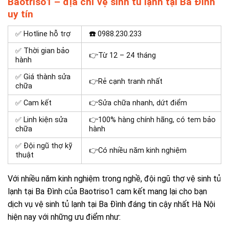
Baotriso1 – địa chỉ vệ sinh tủ lạnh tại Ba Đình
uy tín
✅ Hotline hỗ trợ
☎️
0988.230.233
✅ Thời gian bảo
👉Từ 12 – 24 tháng
hành
✅ Giá thành sửa
👉Rẻ cạnh tranh nhất
chữa
✅ Cam kết
👉Sửa chữa nhanh, dứt điểm
✅ Linh kiện sửa
👉100% hàng chính hãng, có tem bảo
chữa
hành
✅ Đội ngũ thợ kỹ
👉Có nhiều năm kinh nghiệm
thuật
Với nhiều năm kinh nghiệm trong nghề, đội ngũ thợ vệ sinh tủ
lạnh tại Ba Đình của Baotriso1 cam kết mang lại cho bạn
dịch vụ vệ sinh tủ lạnh tại Ba Đình đáng tin cậy nhất Hà Nội
hiện nay với những ưu điểm như: