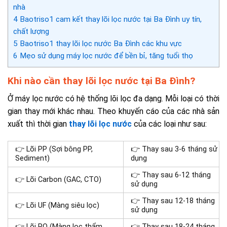
nhà
4
Baotriso1 cam kết thay lõi lọc nước tại Ba Đình uy tín,
chất lượng
5
Baotriso1 thay lõi lọc nước Ba Đình các khu vực
6
Mẹo sử dụng máy lọc nước để bền bỉ, tăng tuổi thọ
Khi nào cần thay lõi lọc nước tại Ba Đình?
Ở máy lọc nước có hệ thống lõi lọc đa dạng. Mỗi loại có thời
gian thay mới khác nhau. Theo khuyến cáo của các nhà sản
xuất thì thời gian
thay lõi lọc nước
của các loại như sau:
👉 Lõi PP (Sợi bông PP,
👉 Thay sau 3-6 tháng sử
Sediment)
dụng
👉 Thay sau 6-12 tháng
👉 Lõi Carbon (GAC, CTO)
sử dụng
👉 Thay sau 12-18 tháng
👉 Lõi UF (Màng siêu lọc)
sử dụng
👉 Lõi RO (Màng lọc thẩm
👉 Thay sau 18-24 tháng