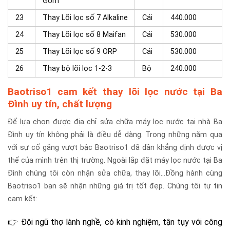
Gốm
23
Thay Lõi lọc số 7 Alkaline
Cái
440.000
24
Thay Lõi lọc số 8 Maifan
Cái
530.000
25
Thay Lõi lọc số 9 ORP
Cái
530.000
26
Thay bộ lõi lọc 1-2-3
Bộ
240.000
Baotriso1 cam kết thay lõi lọc nước tại Ba
Đình uy tín, chất lượng
Để lựa chọn được địa chỉ sửa chữa máy lọc nước tại nhà Ba
Đình uy tín không phải là điều dễ dàng. Trong những năm qua
với sự cố gắng vượt bậc Baotriso1 đã dần khẳng định được vị
thế của mình trên thị trường. Ngoài lắp đặt máy lọc nước tại Ba
Đình chúng tôi còn nhận sửa chữa, thay lõi…Đồng hành cùng
Baotriso1 bạn sẽ nhận những giá trị tốt đẹp. Chúng tôi tự tin
cam kết:
👉 Đội ngũ thợ lành nghề, có kinh nghiệm, tận tụy với công