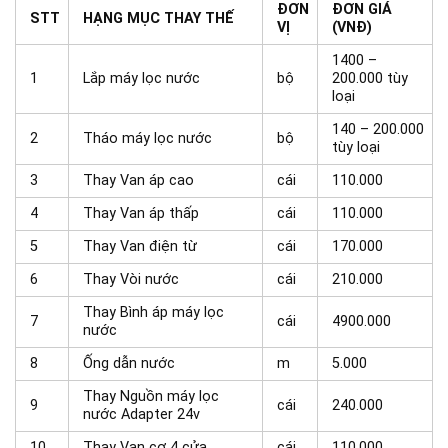
ĐƠN
ĐƠN GIÁ
STT
HẠNG MỤC THAY THẾ
VỊ
(VNĐ)
1400 –
1
Lắp máy lọc nước
bộ
200.000 tùy
loại
140 – 200.000
2
Tháo máy lọc nước
bộ
tùy loại
3
Thay Van áp cao
cái
110.000
4
Thay Van áp thấp
cái
110.000
5
Thay Van điện từ
cái
170.000
6
Thay Vòi nước
cái
210.000
Thay Bình áp máy lọc
7
cái
4900.000
nước
8
Ống dẫn nước
m
5.000
Thay Nguồn máy lọc
9
cái
240.000
nước Adapter 24v
10
Thay Van cơ 4 cửa
cái
110.000