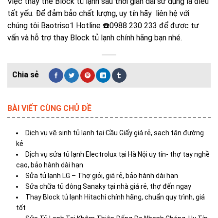
Việc thay thế Block tủ lạnh sau thời gian dài sử dụng là điều
tất yếu. Để đảm bảo chất lượng, uy tín hãy liên hệ với
chúng tôi Baotriso1 Hotline ☎️0988 230 233 để được tư
vấn và hỗ trợ thay Block tủ lạnh chính hãng bạn nhé.
BÀI VIẾT CÙNG CHỦ ĐỀ
Dịch vụ vệ sinh tủ lạnh tại Cầu Giấy giá rẻ, sạch tận đường
kẻ
Dịch vụ sửa tủ lạnh Electrolux tại Hà Nội uy tín- thợ tay nghề
cao, bảo hành dài hạn
Sửa tủ lạnh LG – Thợ giỏi, giá rẻ, bảo hành dài hạn
Sửa chữa tủ đông Sanaky tại nhà giá rẻ, thợ đến ngay
Thay Block tủ lạnh Hitachi chính hãng, chuẩn quy trình, giá
tốt