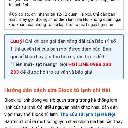
tủ lạnh 1ph.
☝Có cơ sở, chi nhánh tại 12/12 quận Hà Nội. Chỉ cần bạn
nhấc máy gọi, đội ngũ
thợ điện lạnh Hà Nội
không quản ngại
khó khăn của chúng tôi sẽ lập tức có mặt ngay bạn nhé.
Lưu ý!
Chỉ khi bạn gọi đến tổng đài của Bảo trì số
1 thì quyền lợi của bạn mới được đảm bảo. Bạn
gọi số khác hay gọi thợ bên ngoài thì sẽ dễ bị
“Tiền mất- tật mang”
. Gọi
HOTLINE 0988 230
233
để được hỗ trợ tư vấn và báo giá!
Hướng dẫn cách sửa Block tủ lạnh chi tiết
Block tủ lạnh đóng vai trò quan trọng trong hệ thống làm
lạnh của tủ lạnh. Có nhiều nguyên nhân khác nhau dẫn đến
việc thay thế Block tủ lạnh.
Thợ sửa tủ lạnh tại Hà Nội
Baotriso1 chỉ ra một số nguyên nhân chính mà bạn cần thay