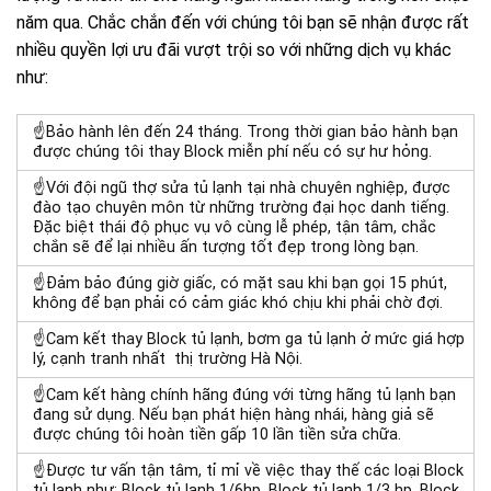
năm qua. Chắc chắn đến với chúng tôi bạn sẽ nhận được rất
nhiều quyền lợi ưu đãi vượt trội so với những dịch vụ khác
như:
☝Bảo hành lên đến 24 tháng. Trong thời gian bảo hành bạn
được chúng tôi thay Block miễn phí nếu có sự hư hỏng.
☝Với đội ngũ thợ sửa tủ lạnh tại nhà chuyên nghiệp, được
đào tạo chuyên môn từ những trường đại học danh tiếng.
Đặc biệt thái độ phục vụ vô cùng lễ phép, tận tâm, chắc
chắn sẽ để lại nhiều ấn tượng tốt đẹp trong lòng bạn.
☝Đảm bảo đúng giờ giấc, có mặt sau khi bạn gọi 15 phút,
không để bạn phải có cảm giác khó chịu khi phải chờ đợi.
☝Cam kết thay Block tủ lạnh, bơm ga tủ lạnh ở mức giá hợp
lý, cạnh tranh nhất thị trường Hà Nội.
☝Cam kết hàng chính hãng đúng với từng hãng tủ lạnh bạn
đang sử dụng. Nếu bạn phát hiện hàng nhái, hàng giả sẽ
được chúng tôi hoàn tiền gấp 10 lần tiền sửa chữa.
☝Được tư vấn tận tâm, tỉ mỉ về việc thay thế các loại Block
tủ lạnh như: B
lock tủ lạnh 1/6hp, Block tủ lạnh 1/3 hp, Block