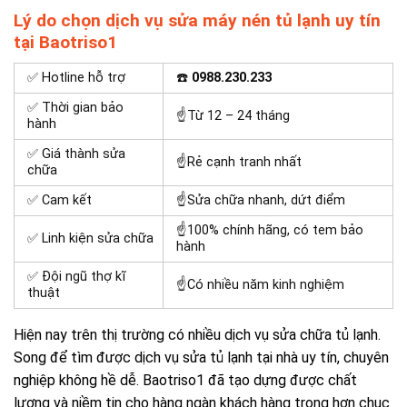
Lý do chọn dịch vụ sửa máy nén tủ lạnh uy tín
tại Baotriso1
✅ Hotline hỗ trợ
☎️
0988.230.233
✅ Thời gian bảo
☝Từ 12 – 24 tháng
hành
✅ Giá thành sửa
☝Rẻ cạnh tranh nhất
chữa
✅ Cam kết
☝Sửa chữa nhanh, dứt điểm
☝100% chính hãng, có tem bảo
✅ Linh kiện sửa chữa
hành
✅ Đội ngũ thợ kĩ
☝Có nhiều năm kinh nghiệm
thuật
Hiện nay trên thị trường có nhiều dịch vụ sửa chữa tủ lạnh.
Song để tìm được dịch vụ sửa tủ lạnh tại nhà uy tín, chuyên
nghiệp không hề dễ. Baotriso1 đã tạo dựng được chất
lượng và niềm tin cho hàng ngàn khách hàng trong hơn chục