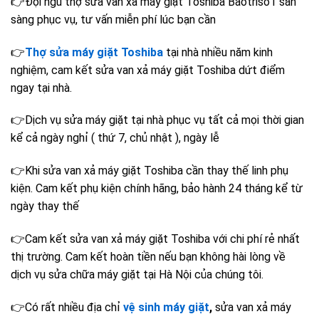
👉Đội ngũ thợ
sửa van xả máy giặt Toshiba
Baotriso1 sẵn
sàng phục vụ, tư vấn miễn phí lúc bạn cần
👉
Thợ sửa máy giặt Toshiba
tại nhà
nhiều năm kinh
nghiệm, cam kết
sửa van xả máy giặt Toshiba
dứt điểm
ngay tại nhà.
👉Dịch vụ sửa máy giặt tại nhà phục vụ tất cả mọi thời gian
kể cả ngày nghỉ ( thứ 7, chủ nhật ), ngày lễ
👉Khi
sửa van xả máy giặt Toshiba
cần thay thế linh phụ
kiện. Cam kết phụ kiện chính hãng, bảo hành 24 tháng kể từ
ngày thay thế
👉Cam kết
sửa van xả máy giặt Toshiba
với chi phí rẻ nhất
thị trường. Cam kết hoàn tiền nếu bạn không hài lòng về
dịch vụ sửa chữa máy giặt tại Hà Nội của chúng tôi.
👉Có rất nhiều địa chỉ
vệ sinh máy giặt
,
sửa van xả máy