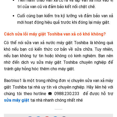
Tiến hành tháo van xả củ ra và lắp van xả mới vào vị
trí của van cũ và đảm bảo kết nối chặt chẽ.
Cuối cùng bạn kiểm tra kỹ lưỡng và đảm bảo van xả
mới hoạt động hiệu quả trước khi đóng lại máy giặt.
Cách sửa lỗi máy giặt Toshiba van xả có khó không?
Có thể nói sửa van xả nước máy giặt Toshiba là không quá
khó nếu bạn có kiến thức cơ bản về sửa chữa. Tuy nhiên,
nếu bạn không tự tin hoặc không có kinh nghiệm. Bạn nên
nhờ đến
dịch vụ sửa máy giặt Toshiba
chuyên nghiệp để
tránh gây hỏng hóc thêm cho máy giặt.
Baotriso1 là một trong những đơn vị chuyên
sửa van xả máy
giặt Toshiba tại nhà
uy tín và chuyên nghiệp. Hãy liên hệ với
chúng tôi theo hotline
☎️
0988.230.233 để được hỗ trợ
sửa máy giặt
tại nhà nhanh chóng nhất nhé