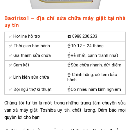
Baotriso1 – địa chỉ sửa chữa máy giặt tại nhà
uy tín
✅ Hotline hỗ trợ
☎️
0988.230.233
✅ Thời gian bảo hành
☝Từ 12 – 24 tháng
✅ Giá thành sửa chữa
☝Rẻ nhất, cạnh tranh nhất
✅ Cam kết
☝Sửa chữa nhanh, dứt điểm
☝ Chính hãng, có tem bảo
✅ Linh kiện sửa chữa
hành
✅ Đội ngũ thợ kĩ thuật
☝Có nhiều năm kinh nghiệm
Chúng tôi tự tin là một trong những trung tâm chuyên
sửa
van xả máy giặt Toshiba
uy tín, chất lượng. Đảm bảo mọi
quyền lợi cho bạn: