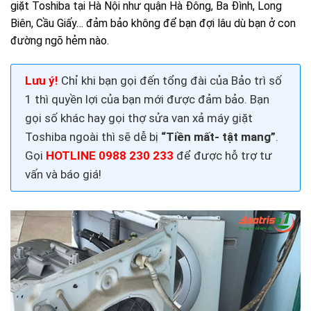
giặt Toshiba tại Hà Nội như quận
Hà Đông
, Ba Đình, Long
Biên, Cầu Giấy… đảm bảo không để bạn đợi lâu dù bạn ở con
đường ngõ hẻm nào.
Lưu ý!
Chỉ khi bạn gọi đến tổng đài của Bảo trì số
1 thì quyền lợi của bạn mới được đảm bảo. Bạn
gọi số khác hay gọi thợ
sửa van xả máy giặt
Toshiba
ngoài thì sẽ dễ bị
“Tiền mất- tật mang”
.
Gọi
HOTLINE 0988 230 233
để được hỗ trợ tư
vấn và báo giá!