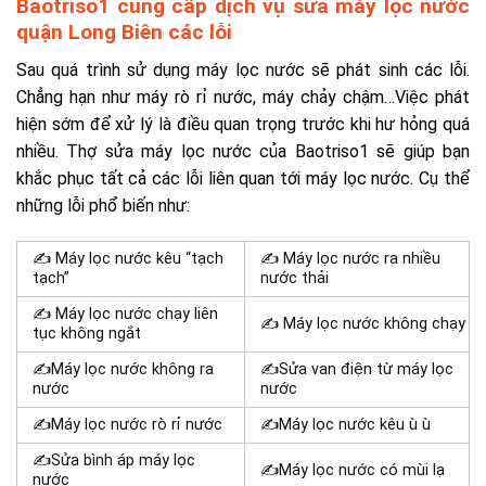
Baotriso1 cung cấp dịch vụ sửa máy lọc nước
quận Long Biên các lỗi
Sau quá trình sử dụng máy lọc nước sẽ phát sinh các lỗi.
Chẳng hạn như máy rò rỉ nước, máy chảy chậm…Việc phát
hiện sớm để xử lý là điều quan trọng trước khi hư hỏng quá
nhiều. Thợ sửa máy lọc nước của Baotriso1 sẽ giúp bạn
khắc phục tất cả các lỗi liên quan tới máy lọc nước. Cụ thể
những lỗi phổ biến như:
✍ Máy lọc nước kêu “tạch
✍ Máy lọc nước ra nhiều
tạch”
nước thải
✍ Máy lọc nước chạy liên
✍ Máy lọc nước không chạy
tục không ngắt
✍Máy lọc nước không ra
✍Sửa van điện từ máy lọc
nước
nước
✍Máy lọc nước rò rỉ nước
✍Máy lọc nước kêu ù ù
✍Sửa bình áp máy lọc
✍Máy lọc nước có mùi lạ
nước