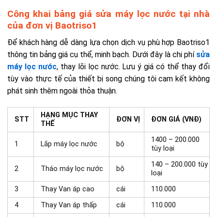
Công khai bảng giá sửa máy lọc nước tại nhà
của đơn vị Baotriso1
Để khách hàng dễ dàng lựa chọn dịch vụ phù hợp Baotriso1
thông tin bảng giá cụ thể, minh bạch. Dưới đây là chi phí
sửa
máy lọc nước
, thay lõi lọc nước. Lưu ý giá có thể thay đổi
tùy vào thực tế của thiết bị song chúng tôi cam kết không
phát sinh thêm ngoài thỏa thuận.
HẠNG MỤC THAY
STT
ĐƠN VỊ
ĐƠN GIÁ (VNĐ)
THẾ
1400 – 200.000
1
Lắp máy lọc nước
bộ
tùy loại
140 – 200.000 tùy
2
Tháo máy lọc nước
bộ
loại
3
Thay Van áp cao
cái
110.000
4
Thay Van áp thấp
cái
110.000