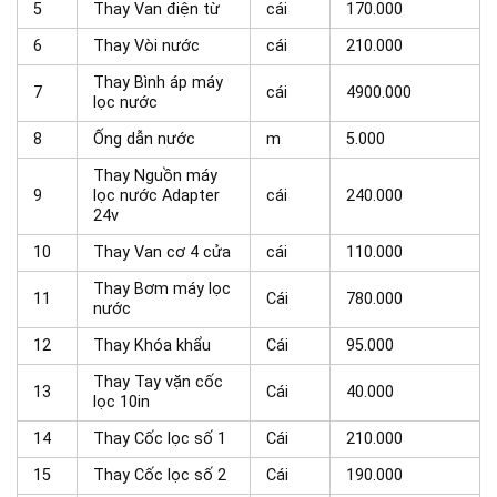
5
Thay Van điện từ
cái
170.000
6
Thay Vòi nước
cái
210.000
Thay Bình áp máy
7
cái
4900.000
lọc nước
8
Ống dẫn nước
m
5.000
Thay Nguồn máy
9
lọc nước Adapter
cái
240.000
24v
10
Thay Van cơ 4 cửa
cái
110.000
Thay Bơm máy lọc
11
Cái
780.000
nước
12
Thay Khóa khẩu
Cái
95.000
Thay Tay vặn cốc
13
Cái
40.000
lọc 10in
14
Thay Cốc lọc số 1
Cái
210.000
15
Thay Cốc lọc số 2
Cái
190.000