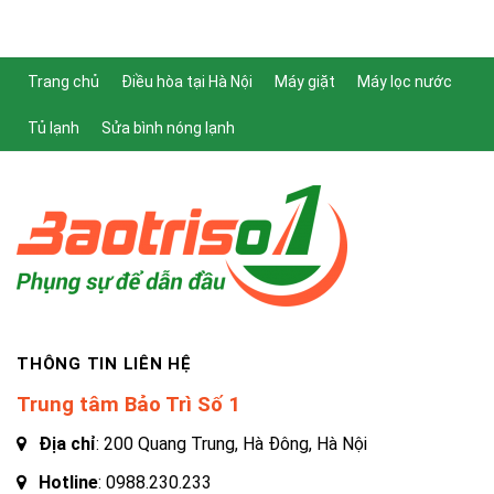
Trang chủ
Điều hòa tại Hà Nội
Máy giặt
Máy lọc nước
Tủ lạnh
Sửa bình nóng lạnh
THÔNG TIN LIÊN HỆ
Trung tâm Bảo Trì Số 1
Địa chỉ
: 200 Quang Trung, Hà Đông, Hà Nội
Hotline
:
0988.230.233