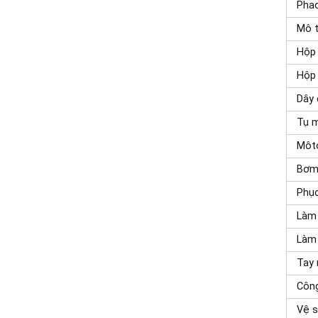
Pha
Mô t
Hộp 
Hộp 
Dây 
Tụ 
Môt
Bơm
Phục
Làm 
Làm 
Tay
Công
Vệ s