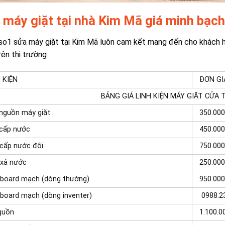
 máy giặt tại nhà Kim Mã giá minh bạch
so1 sửa máy giặt tại Kim Mã luôn cam kết mang đến cho khách h
rên thị trường
 KIỆN
ĐƠN GI
BẢNG GIÁ LINH KIỆN MÁY GIẶT CỬA
nguồn máy giặt
350.000
 cấp nước
450.000
cấp nước đôi
750.000
 xả nước
250.000
 board mạch (dòng thường)
950.000
board mạch (dòng inventer)
0988.2
guồn
1.100.0