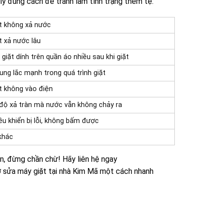
lý đúng cách để tránh làm tình trạng thêm tệ:
t không xả nước
t xả nước lâu
 giặt dính trên quần áo nhiều sau khi giặt
rung lắc mạnh trong quá trình giặt
t không vào điện
độ xả tràn mà nước vẫn không chảy ra
ều khiển bị lỗi, không bấm được
 khác
n, đừng chần chừ! Hãy liên hệ ngay
ợ sửa máy giặt tại nhà Kim Mã một cách nhanh