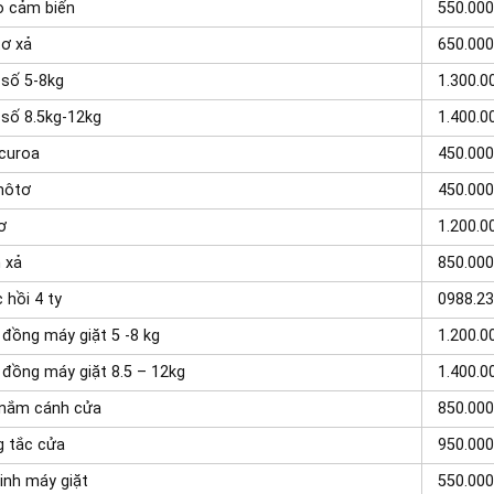
o cảm biến
550.000
ơ xả
650.000
số 5-8kg
1.300.0
số 8.5kg-12kg
1.400.0
curoa
450.000
môtơ
450.000
ơ
1.200.0
 xả
850.000
 hồi 4 ty
0988.23
đồng máy giặt 5 -8 kg
1.200.0
đồng máy giặt 8.5 – 12kg
1.400.0
 nắm cánh cửa
850.000
 tắc cửa
950.000
inh máy giặt
550.00