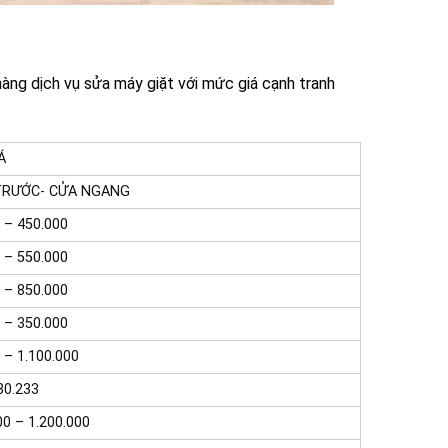
àng dịch vụ sửa máy giặt với mức giá cạnh tranh
Á
 TRƯỚC- CỬA NGANG
 – 450.000
 – 550.000
 – 850.000
 – 350.000
 – 1.100.000
30.233
00 – 1.200.000