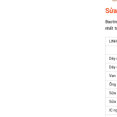
Sửa
Baotri
nhất t
LINH
Dây 
Dây
Van 
Ống
Sửa
Sửa 
IC n