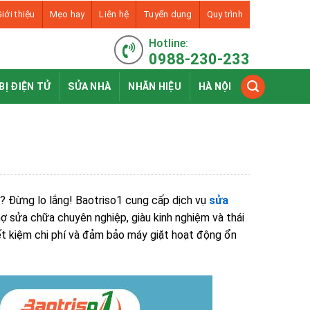
iới thiệu
Mẹo hay
Liên hệ
Tuyển dụng
Quy trình
Hotline:
0988-230-233
BỊ ĐIỆN TỬ
SỬA NHÀ
NHÃN HIỆU
HÀ NỘI
ã? Đừng lo lắng! Baotriso1 cung cấp dịch vụ
sửa
thợ sửa chữa chuyên nghiệp, giàu kinh nghiệm và thái
ết kiệm chi phí và đảm bảo máy giặt hoạt động ổn