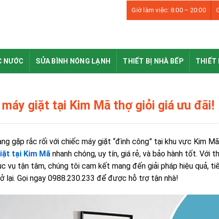
Giờ làm việc: 8:00 – 20:00
G
C NƯỚC
SỬA BÌNH NÓNG LẠNH
THIẾT BỊ NHÀ BẾP
THIẾT 
máy giặt tại Kim Mã thợ giỏi giá ưu đãi!
ng gặp rắc rối với chiếc máy giặt “đình công” tại khu vực Kim M
iặt tại Kim Mã
nhanh chóng, uy tín, giá rẻ, và bảo hành tốt. Với 
c vụ tận tâm, chúng tôi cam kết mang đến giải pháp hiệu quả, ti
rở lại. Gọi ngay 0988.230.233 để được hỗ trợ tận nhà!