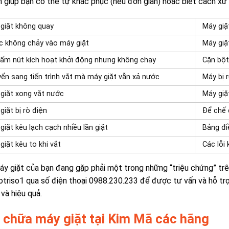
 giúp bạn có thể tự khắc phục (nếu đơn giản) hoặc biết cách xử 
giặt không quay
Máy giặ
 không chảy vào máy giặt
Máy giặ
ấm nút kích hoạt khởi động nhưng không chạy
Cặn bột
ển sang tiến trình vắt mà máy giặt vẫn xả nước
Máy bị 
giặt xong vắt nước
Máy giặ
giặt bị rò điện
Để chế 
giặt kêu lạch cạch nhiều lần giặt
Bảng đi
giặt kêu to khi vắt
Các lỗi
y giặt của bạn đang gặp phải một trong những “triệu chứng” trê
otriso1 qua số điện thoại 0988.230.233 để được tư vấn và hỗ tr
và hiệu quả.
 chữa máy giặt tại Kim Mã các hãng