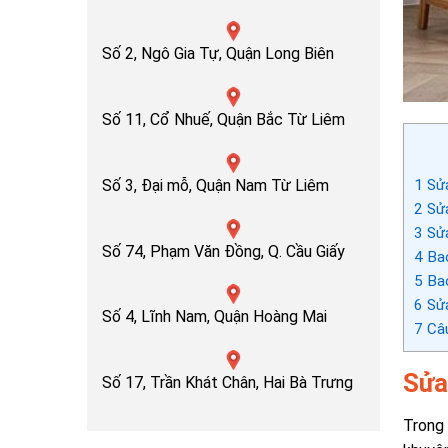
Số 2, Ngô Gia Tự, Quận Long Biên
Số 11, Cổ Nhuế, Quận Bắc Từ Liêm
Số 3, Đại mỗ, Quận Nam Từ Liêm
1
Sửa
2
Sửa
3
Sửa
Số 74, Phạm Văn Đồng, Q. Cầu Giấy
4
Bao
5
Bao
6
Sửa
Số 4, Lĩnh Nam, Quận Hoàng Mai
7
Câu
Sửa
Số 17, Trần Khát Chân, Hai Bà Trưng
Trong 