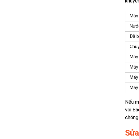
khuyên
Máy 
Nước
Đã b
Chuy
Máy 
Máy 
Máy 
Máy 
Nếu má
với Ba
chóng 
Sửa