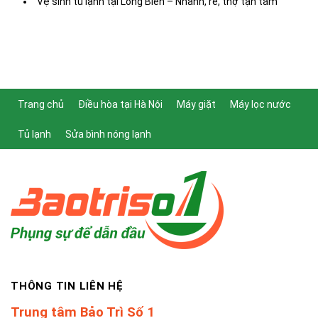
Vệ sinh tủ lạnh tại Long Biên – Nhanh, rẻ, thợ tận tâm
Trang chủ
Điều hòa tại Hà Nội
Máy giặt
Máy lọc nước
Tủ lạnh
Sửa bình nóng lạnh
THÔNG TIN LIÊN HỆ
Trung tâm Bảo Trì Số 1