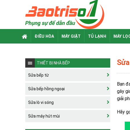
Skip
to
content
ĐIỀU HÒA
MÁY GIẶT
TỦ LẠNH
MÁY LỌ
Sửa 
THIẾT BỊ NHÀ BẾP
Sửa bếp từ
Bạn đa
Sửa bếp hồng ngoại
gây gi
giải p
Sửa lò vi sóng
Hãy gọ
Sửa máy hút mùi