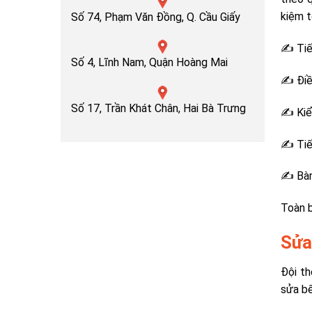
kiệm t
Số 74, Phạm Văn Đồng, Q. Cầu Giấy
✍ Tiếp
Số 4, Lĩnh Nam, Quận Hoàng Mai
✍ Điều
Số 17, Trần Khát Chân, Hai Bà Trưng
✍ Kiểm
✍ Tiến
✍ Bàn 
Toàn b
Sửa
Đội th
sửa bế