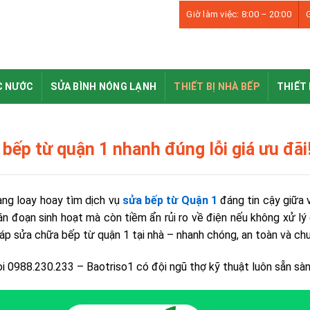
Giờ làm việc: 8:00 – 20:00
G
C NƯỚC
SỬA BÌNH NÓNG LẠNH
THIẾT BỊ NHÀ BẾP
THIẾT 
bếp từ quận 1 nhanh đúng lỗi giá ưu đãi
ng loay hoay tìm dịch vụ
sửa bếp từ Quận 1
đáng tin cậy giữa 
án đoạn sinh hoạt mà còn tiềm ẩn rủi ro về điện nếu không xử l
háp sửa chữa bếp từ quận 1 tại nhà – nhanh chóng, an toàn và ch
i 0988.230.233 – Baotriso1 có đội ngũ thợ kỹ thuật luôn sẵn sàng 