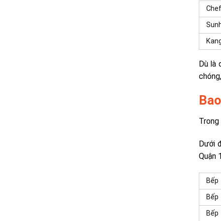
Che
Sun
Kan
Dù là 
chóng,
Bao
Trong 
Dưới đ
Quận 1
Bếp 
Bếp 
Bếp 