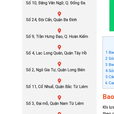
Số 10, Đặng Văn Ngữ, Q. Đống Đa
Số 24, Đội Cấn, Quận Ba Đình
Số 9, Trần Hưng Đạo, Q. Hoàn Kiếm
1
Bao
Số 4, Lạc Long Quân, Quận Tây Hồ
2
Sửa
3
Bao
Số 2, Ngô Gia Tự, Quận Long Biên
4
Sửa
5
Câu
6
Cam
Số 11, Cổ Nhuế, Quận Bắc Từ Liêm
Bao
Số 3, Đại mỗ, Quận Nam Từ Liêm
Khi lự
theo q