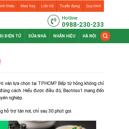
iới thiệu
Mẹo hay
Liên hệ
Tuyển dụng
Quy trình
Hotline:
0988-230-233
BỊ ĐIỆN TỬ
SỬA NHÀ
NHÃN HIỆU
HÀ NỘI
!
vô vàn lựa chọn tại TP.HCM? Bếp từ hỏng không chỉ
ý đúng cách. Hiểu được điều đó, Baotriso1 mang đến
uyên nghiệp.
hỗ trợ tận nơi, chỉ sau 30 phút gọi.