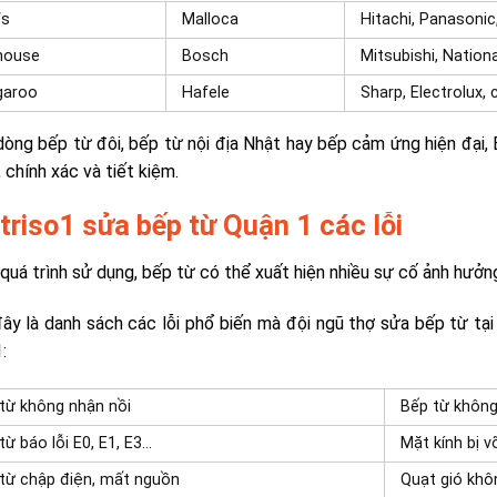
fs
Malloca
Hitachi, Panasonic
house
Bosch
Mitsubishi, Nationa
garoo
Hafele
Sharp, Electrolux,
dòng bếp từ đôi, bếp từ nội địa Nhật hay bếp cảm ứng hiện đại,
 chính xác và tiết kiệm.
triso1 sửa bếp từ Quận 1 các lỗi
quá trình sử dụng, bếp từ có thể xuất hiện nhiều sự cố ảnh hưởn
ây là danh sách các lỗi phổ biến mà đội ngũ thợ sửa bếp từ tại
:
từ không nhận nồi
Bếp từ không
từ báo lỗi E0, E1, E3…
Mặt kính bị 
từ chập điện, mất nguồn
Quạt gió khô